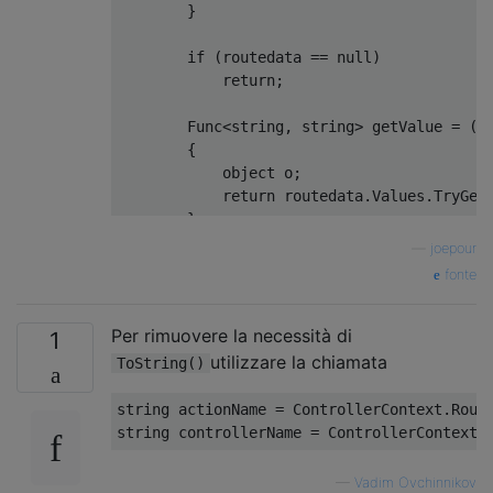
}
if
(
routedata 
==
null
)
return
;
Func
<
string
,
string
>
 getValue 
=
(
s
{
object
 o
;
return
 routedata
.
Values
.
TryGet
};
—
joepour
this
.
CurrentAction
=
 getValue
(
"act
fonte
this
.
CurrentController
=
 getValue
(
}
Per rimuovere la necessità di
}
1
utilizzare la chiamata
ToString()
string
 actionName 
=
ControllerContext
.
Rout
string
 controllerName 
=
ControllerContext
.
—
Vadim Ovchinnikov