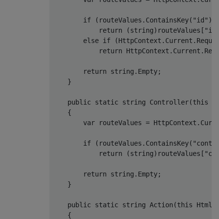
if
(
routeValues
.
ContainsKey
(
"id"
))
return
(
string
)
routeValues
[
"id
else
if
(
HttpContext
.
Current
.
Reque
return
HttpContext
.
Current
.
Req
return
string
.
Empty
;
}
public
static
string
Controller
(
this
H
{
var
 routeValues 
=
HttpContext
.
Curr
if
(
routeValues
.
ContainsKey
(
"contr
return
(
string
)
routeValues
[
"co
return
string
.
Empty
;
}
public
static
string
Action
(
this
HtmlH
{