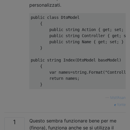
personalizzati.
public
class
DtoModel
{
public
string
Action
{
get
;
set
;
}
public
string
Controller
{
get
;
se
public
string
Name
{
get
;
set
;
}
}
public
string
Index
(
DtoModel
 baseModel
)
{
var
 names
=
string
.
Format
(
"Controlle
return
 names
;
}
—
MstfAsan
fonte
Questo sembra funzionare bene per me
1
(finora), funziona anche se si utilizza il