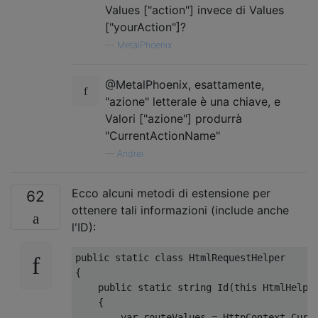
Values ​​["action"] invece di Values ​​
["yourAction"]?
—
MetalPhoenix
@MetalPhoenix, esattamente,
"azione" letterale è una chiave, e
Valori ["azione"] produrrà
"CurrentActionName"
—
Andrei
Ecco alcuni metodi di estensione per
62
ottenere tali informazioni (include anche
l'ID):
public
static
class
HtmlRequestHelper
{
public
static
string
Id
(
this
HtmlHelpe
{
var
 routeValues 
=
HttpContext
.
Curr