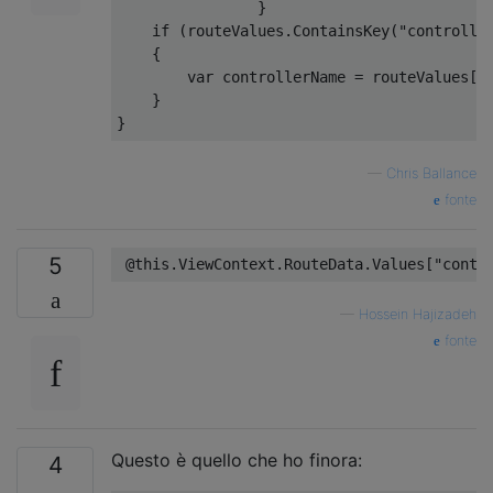
}
if
(
routeValues
.
ContainsKey
(
"controlle
{
var
 controllerName 
=
 routeValues
[
"
}
}
—
Chris Ballance
fonte
5
@this
.
ViewContext
.
RouteData
.
Values
[
"contr
—
Hossein Hajizadeh
fonte
Questo è quello che ho finora:
4