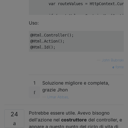
var
 routeValues 
=
HttpContext
.
Curr
if
(
routeValues
.
ContainsKey
(
"actio
return
(
string
)
routeValues
[
"ac
Uso:
return
string
.
Empty
;
@Html
.
Controller
();
}
@Html
.
Action
();
}
@Html
.
Id
();
—
John Bubriski
fonte
1
Soluzione migliore e completa,
grazie Jhon
—
Umar Abbas,
Potrebbe essere utile. Avevo bisogno
24
dell'azione nel
costruttore
del controller, e
appare a questo punto del ciclo di vita di