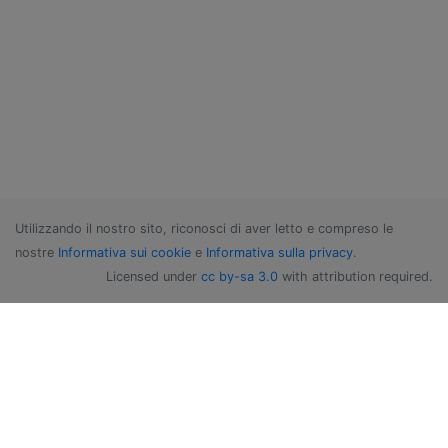
Utilizzando il nostro sito, riconosci di aver letto e compreso le
nostre
Informativa sui cookie
e
Informativa sulla privacy
.
Licensed under
cc by-sa 3.0
with attribution required.