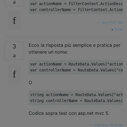
var
 actionName 
=
 filterContext
.
ActionDescr
var
 controllerName 
=
 filterContext
.
ActionD
—
user3563149
fonte
Ecco la risposta più semplice e pratica per
3
ottenere un nome:
var
 actionName 
=
RouteData
.
Values
[
"action"
var
 controllerName 
=
RouteData
.
Values
[
"con
O
string
 actionName 
=
RouteData
.
Values
[
"acti
string
 controllerName 
=
RouteData
.
Values
[
"
Codice sopra test con asp.net mvc 5.
—
Matheus Miranda