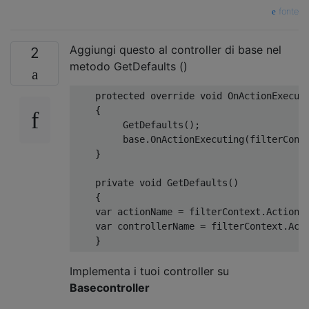
fonte
Aggiungi questo al controller di base nel
2
metodo GetDefaults ()
protected
override
void
OnActionExecut
{
GetDefaults
();
base
.
OnActionExecuting
(
filterCont
}
private
void
GetDefaults
()
{
var
 actionName 
=
 filterContext
.
ActionD
var
 controllerName 
=
 filterContext
.
Act
}
Implementa i tuoi controller su
Basecontroller