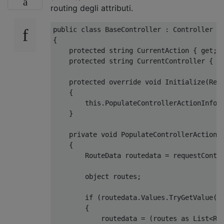
routing degli attributi.
public
class
BaseController
:
Controller
{
protected
string
CurrentAction
{
get
;
protected
string
CurrentController
{
g
protected
override
void
Initialize
(
Req
{
this
.
PopulateControllerActionInfo
(
}
private
void
PopulateControllerActionI
{
RouteData
 routedata 
=
 requestConte
object
 routes
;
if
(
routedata
.
Values
.
TryGetValue
(
"
{
            routedata 
=
(
routes 
as
List
<
Ro