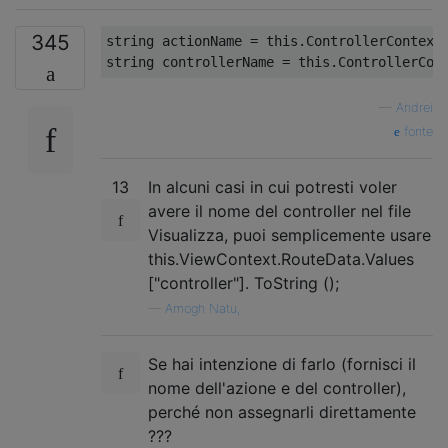
345
string
 actionName 
=
this
.
ControllerContext
string
 controllerName 
=
this
.
ControllerCon
—
Andrei
fonte
13
In alcuni casi in cui potresti voler
avere il nome del controller nel file
Visualizza, puoi semplicemente usare
this.ViewContext.RouteData.Values ​​
["controller"]. ToString ();
—
Amogh Natu,
Se hai intenzione di farlo (fornisci il
nome dell'azione e del controller),
perché non assegnarli direttamente
???