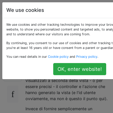
Programmazione
Tag
Account
We use cookies
Ottieni il controller e
We use cookies and other tracking technologies to improve your bro
website, to show you personalized content and targeted ads, to analy
and to understand where our visitors are coming from.
il nome dell'azione
By continuing, you consent to our use of cookies and other tracking 
dal controller?
you're at least 16 years old or have consent from a parent or guardia
You can read details in our
Cookie policy
and
Privacy policy
.
Per la nostra applicazione web ho bisogno di
OK, enter website!
173
salvare l'ordine degli elementi recuperati e
visualizzati a seconda della vista - o per
essere precisi - il controller e l'azione che
hanno generato la vista (e l'id utente
ovviamente, ma non è questo il punto qui).
Invece di fornire semplicemente un