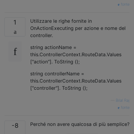
fonte
Utilizzare le righe fornite in
1
OnActionExecuting per azione e nome del
controller.
string actionName =
this.ControllerContext.RouteData.Values ​​
["action"]. ToString ();
string controllerName =
this.ControllerContext.RouteData.Values ​​
["controller"]. ToString ();
—
Bilal Raj
fonte
Perché non avere qualcosa di più semplice?
-8