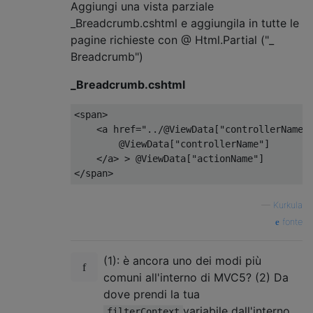
Aggiungi una vista parziale
_Breadcrumb.cshtml e aggiungila in tutte le
pagine richieste con @ Html.Partial ("_
Breadcrumb")
_Breadcrumb.cshtml
<span>
<
a href
=
"../@ViewData["
controllerName
"
@ViewData
[
"controllerName"
]
</
a
>
>
@ViewData
[
"actionName"
]
</
span
>
—
Kurkula
fonte
(1): è ancora uno dei modi più
comuni all'interno di MVC5? (2) Da
dove prendi la tua
variabile dall'interno
filterContext