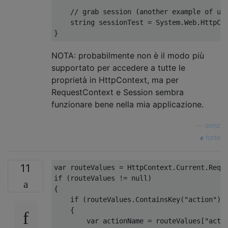
// grab session (another example of us
string
 sessionTest 
=
System
.
Web
.
HttpCo
}
NOTA: probabilmente non è il modo più
supportato per accedere a tutte le
proprietà in HttpContext, ma per
RequestContext e Session sembra
funzionare bene nella mia applicazione.
—
sonjz
fonte
11
var
 routeValues 
=
HttpContext
.
Current
.
Requ
if
(
routeValues 
!=
null
)
{
if
(
routeValues
.
ContainsKey
(
"action"
))
{
var
 actionName 
=
 routeValues
[
"acti