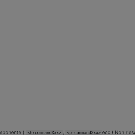
mponente (
,
ecc.) Non ries
<h:commandXxx>
<p:commandXxx>