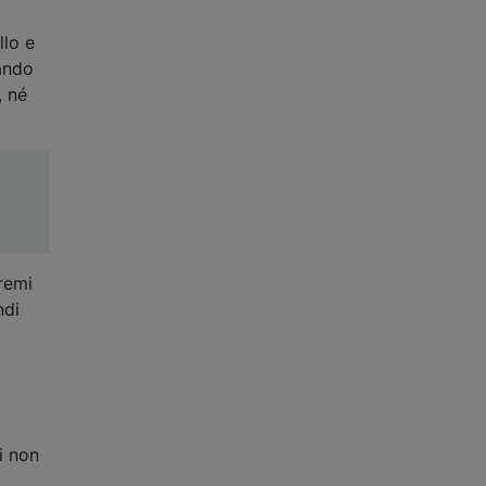
llo e
uando
, né
premi
ndi
ti non