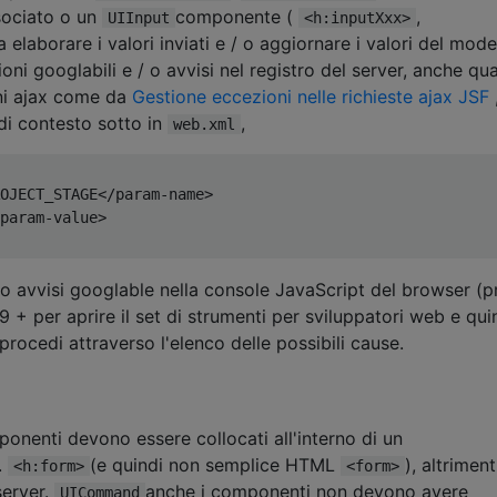
sociato o un
componente (
,
UIInput
<h:inputXxx>
 elaborare i valori inviati e / o aggiornare i valori del mode
ni googlabili e / o avvisi nel registro del server, anche q
oni ajax come da
Gestione eccezioni nelle richieste ajax JSF
di contesto sotto in
,
web.xml
OJECT_STAGE
</param-name>
param-value>
 / o avvisi googlable nella console JavaScript del browser (
 + per aprire il set di strumenti per sviluppatori web e qui
 procedi attraverso l'elenco delle possibili cause.
onenti devono essere collocati all'interno di un
.
(e quindi non semplice HTML
), altrimen
<h:form>
<form>
server.
anche i componenti non devono avere
UICommand