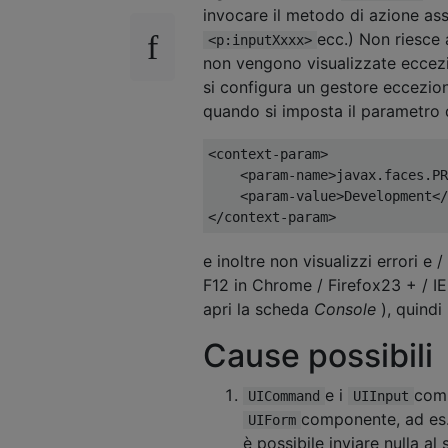
invocare il metodo di azione as
ecc.) Non riesce a
<p:inputXxxx>
non vengono visualizzate eccezio
si configura un gestore eccezi
quando si imposta il parametro 
<context-param>
<param-name>
javax.faces.PR
<param-value>
Development
</
</context-param>
e inoltre non visualizzi errori e
F12 in Chrome / Firefox23 + / IE9
apri la scheda
Console
), quindi
Cause possibili
e i
comp
UICommand
UIInput
componente, ad es
UIForm
è possibile inviare nulla al 