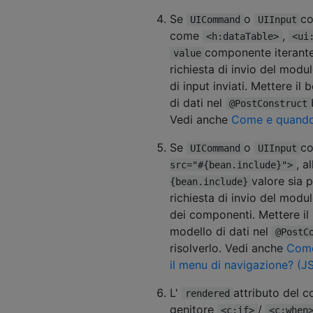
Se
o
co
UICommand
UIInput
come
,
<h:dataTable>
<ui
componente iterante 
value
richiesta di invio del modulo
di input inviati. Mettere il 
di dati nel
@PostConstruct
Vedi anche
Come e quando 
Se
o
co
UICommand
UIInput
, a
src="#{bean.include}">
valore sia 
{bean.include}
richiesta di invio del modu
dei componenti. Mettere il b
modello di dati nel
@PostC
risolverlo. Vedi anche
Come
il menu di navigazione? (J
L'
attributo del c
rendered
genitore
/
<c:if>
<c:when