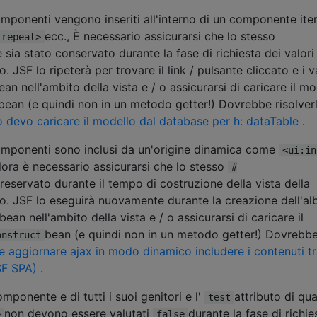
mponenti vengono inseriti all'interno di un componente ite
ecc., È necessario assicurarsi che lo stesso
:repeat>
sia stato conservato durante la fase di richiesta dei valori 
. JSF lo ripeterà per trovare il link / pulsante cliccato e i v
bean nell'ambito della vista e / o assicurarsi di caricare il m
bean (e quindi non in un metodo getter!) Dovrebbe risolverl
devo caricare il modello dal database per h: dataTable
.
mponenti sono inclusi da un'origine dinamica come
<ui:in
llora è necessario assicurarsi che lo stesso
#
preservato durante il tempo di costruzione della vista della
lo. JSF lo eseguirà nuovamente durante la creazione dell'al
ean nell'ambito della vista e / o assicurarsi di caricare il
bean (e quindi non in un metodo getter!) Dovrebb
onstruct
 aggiornare ajax in modo dinamico includere i contenuti t
SF SPA)
.
omponente e di tutti i suoi genitori e l'
attributo di qua
test
non devono essere valutati
durante la fase di richie
>
false