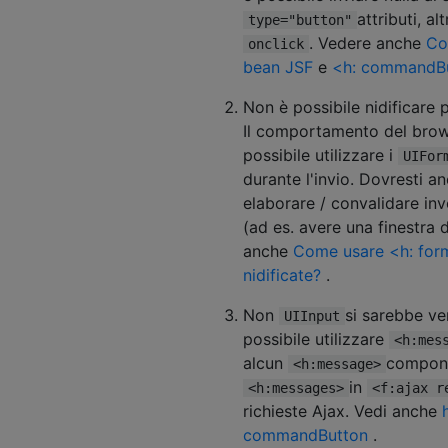
attributi, a
type="button"
. Vedere anche
Co
onclick
bean JSF
e
<h: commandBu
Non è possibile nidificare 
Il comportamento del browse
possibile utilizzare i
UIFor
durante l'invio. Dovresti a
elaborare / convalidare invo
(ad es. avere una finestra 
anche
Come usare <h: form
nidificate?
.
Non
si sarebbe ve
UIInput
possibile utilizzare
<h:mes
alcun
componen
<h:message>
in
<h:messages>
<f:ajax r
richieste Ajax. Vedi anche
commandButton
.