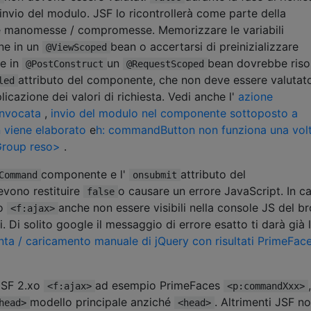
i invio del modulo. JSF lo ricontrollerà come parte della
te manomesse / compromesse. Memorizzare le variabili
one in un
bean o accertarsi di preinizializzare
@ViewScoped
ne in
un
bean dovrebbe risol
@PostConstruct
@RequestScoped
attributo del componente, che non deve essere valutat
led
licazione dei valori di richiesta. Vedi anche l'
azione
nvocata
,
invio del modulo nel componente sottoposto a
 viene elaborato
e
h: commandButton non funziona una vol
lGroup reso>
.
componente e l'
attributo del
Command
onsubmit
vono restituire
o causare un errore JavaScript. In c
false
o
anche non essere visibili nella console JS del b
<f:ajax>
 Di solito google il messaggio di errore esatto ti darà già 
ta / caricamento manuale di jQuery con risultati PrimeFace
 JSF 2.xo
ad esempio PrimeFaces
,
<f:ajax>
<p:commandXxx>
modello principale anziché
. Altrimenti JSF n
head>
<head>