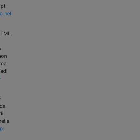
ipt
o nel
 HTML.
a
non
rma
Vedi
e
È
 da
di
elle
p: