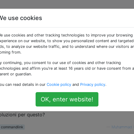
We use cookies
 commandLink / ajax
e use cookies and other tracking technologies to improve your browsing
istener non richiamato 
xperience on our website, to show you personalized content and targeted
ds, to analyze our website traffic, and to understand where our visitors a
oming from.
on impostato / aggiorna
y continuing, you consent to our use of cookies and other tracking
echnologies and affirm you're at least 16 years old or have consent from 
arent or guardian.
,
o
, il
,
ommandLink>
<h:commandButton>
<f:ajax>
action
ou can read details in our
Cookie policy
and
Privacy policy
.
do associato con il tag sono semplicemente non viene
roprietà del bean non vengono aggiornate con i
valor
UIInput
OK, enter website!
soluzioni per questo?
commandlink
—
Muhammad 