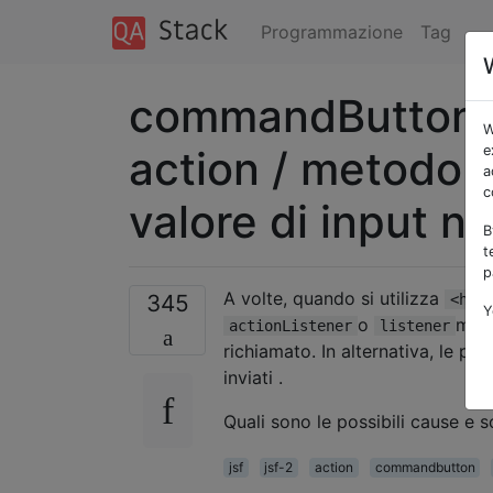
Programmazione
Tag
commandButton /
W
action / metodo l
e
a
c
valore di input n
B
t
p
A volte, quando si utilizza
345
<h:c
Y
o
meto
actionListener
listener
richiamato. In alternativa, le p
inviati .
Quali sono le possibili cause e 
jsf
jsf-2
action
commandbutton