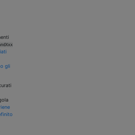
enti
andXxx
ati
o gli
curati
gola
iene
finito
/