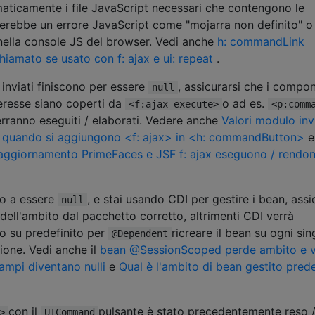
maticamente i file JavaScript necessari che contengono le
erebbe un errore JavaScript come "mojarra non definito" o
nella console JS del browser. Vedi anche
h: commandLink
chiamato se usato con f: ajax e ui: repeat
.
i inviati finiscono per essere
, assicurarsi che i compon
null
teresse siano coperti da
o ad es.
<f:ajax execute>
<p:comm
erranno eseguiti / elaborati. Vedere anche
Valori modulo invi
o quando si aggiungono <f: ajax> in <h: commandButton>
e
ggiornamento PrimeFaces e JSF f: ajax eseguono / rendon
ano a essere
, e stai usando CDI per gestire i bean, assi
null
dell'ambito dal pacchetto corretto, altrimenti CDI verrà
 su predefinito per
ricreare il bean su ogni sin
@Dependent
ione. Vedi anche il
bean @SessionScoped perde ambito e v
ampi diventano nulli
e
Qual è l'ambito di bean gestito prede
con il
pulsante è stato precedentemente reso 
>
UICommand