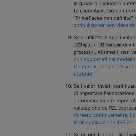
in grado di includere auto
funzioni Ajax. Ciò comport
"PrimeFaces non definito" 
actionlistener non viene ri
Se si utilizza Ajax e i valor
e
di in
UIInput
UICommand
, Altrimenti non v
process>
non aggiornati nel modell
Comprensione processo / a
attributi
.
Se i valori inviati continu
di importare l'annotazione 
automaticamente impostato
valutazione dell'EL espress
ricreato continuamente, i c
in un'applicazione JSF 2?
Se un genitore del
<h:form