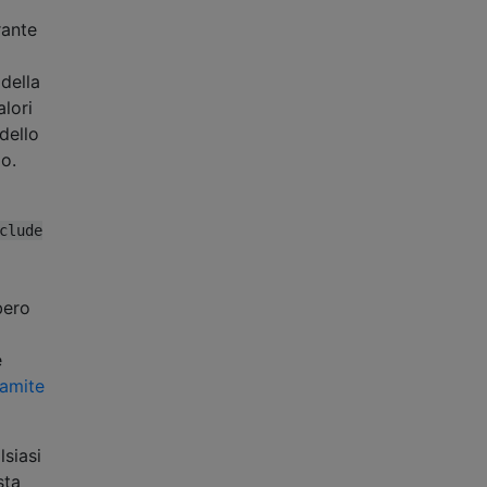
rante
della
alori
odello
o.
clude
bero
e
ramite
lsiasi
sta