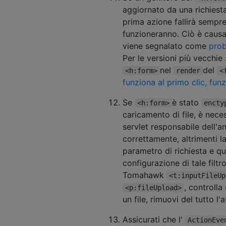
aggiornato da una richiest
prima azione fallirà sempr
funzioneranno. Ciò è causa
viene segnalato come
prob
Per le versioni più vecchie 
nel
del
<h:form>
render
<
funziona al primo clic, fun
Se
è stato
<h:form>
encty
caricamento di file, è neces
servlet responsabile dell'an
correttamente, altrimenti l
parametro di richiesta e qu
configurazione di tale filt
Tomahawk
<t:inputFileUp
, controlla
<p:fileUpload>
un file, rimuovi del tutto l'a
Assicurati che l'
ActionEve