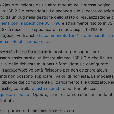
a Ajax proveniente da un altro modulo nella stessa pagina, 
e in JSF 2.2 o precedente. La seconda e le successive azion
to da un bug nella gestione dello stato di visualizzazione 
lema con le specifiche JSF 790
e attualmente risolto in JSF
JSF, è necessario specificare in modo esplicito l'ID del
. Vedi anche
h: commandButton / h: commandLink 
f:ajax>
ziona solo al secondo clic
.
impostato per supportare il
pe="multipart/form-data"
sario assicurarsi di utilizzare almeno JSF 2.2 o che il filtro
alisi delle richieste multipart / form-data sia configurato
a
volontà finiscono per non ottenere alcun
FacesServlet
indi non possono applicare i valori di richiesta. La modalità
ro dipende dal componente di caricamento file utilizzato. Pe
, controlla
questa risposta
e per PrimeFaces
load>
questa risposta
. Oppure, se in realtà non stai caricando af
ttributo.
argomento di
sia un
nt
actionListener