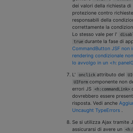
dei valori della richiesta d
protezione contro richies
responsabili della condizi
correttamente la condizio
Lo stesso vale per l'
disab
durante la fase di app
true
CommandButton JSF non i
rendering condizionale non
lo avvolgo in un <h: pane
L'
attributo del
onclick
UI
componente non de
UIForm
errori JS
<h:commandLink>
dovrebbero essere presenti.
risposta. Vedi anche
Aggiun
Uncaught TypeErrors
.
Se si utilizza Ajax tramite
assicurarsi di avere un
<h: