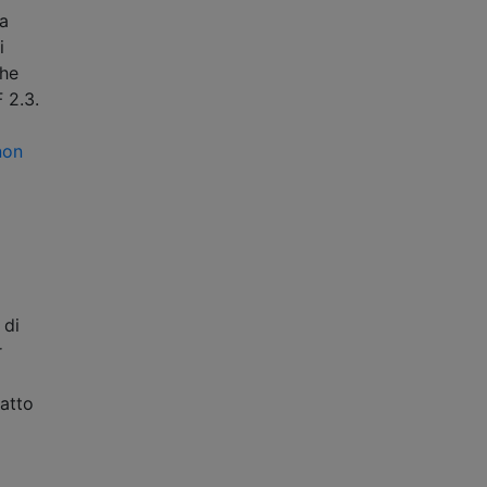
la
i
che
 2.3.
non
 di
r
fatto