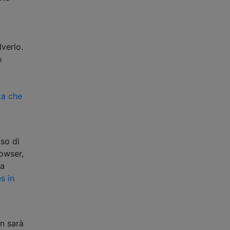
verlo.
o
ta che
aso di
rowser,
la
s in
on sarà