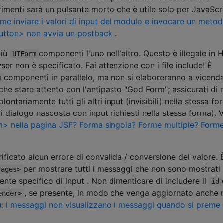
ltrimenti sarà un pulsante morto che è utile solo per JavaScr
me inviare i valori di input del modulo e invocare un metod
tton> non avvia un postback
.
più
componenti l'uno nell'altro. Questo è illegale in
UIForm
r non è specificato. Fai attenzione con i file include! È
componenti in parallelo, ma non si elaboreranno a vicend
m
nche stare attento con l'antipasto "God Form"; assicurati di 
lontariamente tutti gli altri input (invisibili) nella stessa fo
di dialogo nascosta con input richiesti nella stessa forma). 
> nella pagina JSF? Forma singola? Forme multiple? Form
rificato alcun errore di convalida / conversione del valore. 
per mostrare tutti i messaggi che non sono mostrati
sages>
te specifico di input . Non dimenticare di includere il
id
, se presente, in modo che venga aggiornato anche n
ender>
h: i messaggi non visualizzano i messaggi quando si preme 