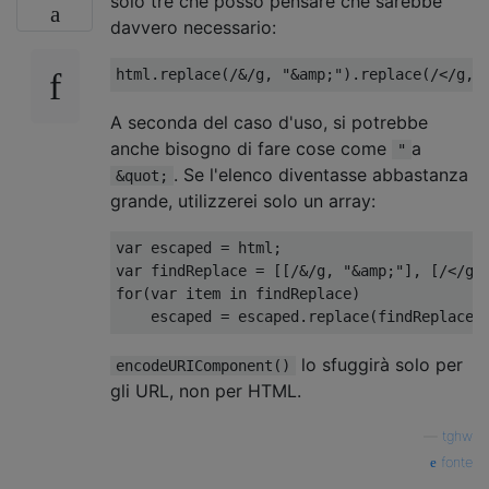
solo tre che posso pensare che sarebbe
davvero necessario:
html
.
replace
(
/&/
g
,
"&amp;"
).
replace
(
/</
g
,
A seconda del caso d'uso, si potrebbe
anche bisogno di fare cose come
a
"
. Se l'elenco diventasse abbastanza
&quot;
grande, utilizzerei solo un array:
var
 escaped 
=
 html
;
var
 findReplace 
=
[[
/&/
g
,
"&amp;"
],
[
/</
g
,
for
(
var
 item in findReplace
)
    escaped 
=
 escaped
.
replace
(
findReplace
[
lo sfuggirà solo per
encodeURIComponent()
gli URL, non per HTML.
—
tghw
fonte