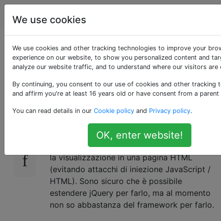
Programmazione
Tag
Account
We use cookies
Escaping di stringhe
We use cookies and other tracking technologies to improve your bro
experience on our website, to show you personalized content and tar
analyze our website traffic, and to understand where our visitors are
HTML con jQuery
By continuing, you consent to our use of cookies and other tracking 
and affirm you're at least 16 years old or have consent from a parent
Qualcuno sa un modo semplice per sfuggire
609
You can read details in our
Cookie policy
and
Privacy policy
.
all'HTML dalle stringhe in
jQuery
? Devo
essere in grado di passare una stringa
OK, enter website!
arbitraria e farla sfuggire correttamente per
la visualizzazione in una pagina HTML
(evitando attacchi di iniezione JavaScript /
HTML). Sono sicuro che è possibile
estendere jQuery per farlo, ma al momento
non so abbastanza del framework per farlo.