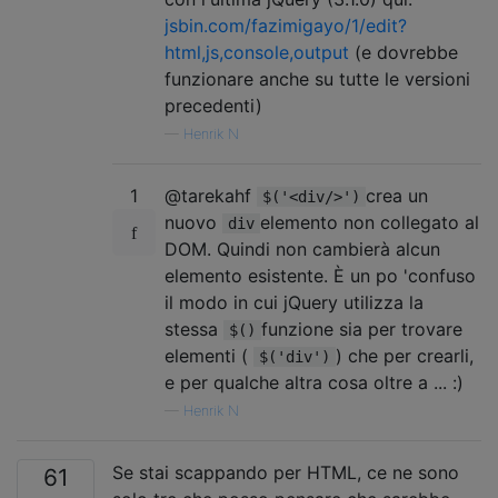
jsbin.com/fazimigayo/1/edit?
html,js,console,output
(e dovrebbe
funzionare anche su tutte le versioni
precedenti)
—
Henrik N
1
@tarekahf
crea un
$('<div/>')
nuovo
elemento non collegato al
div
DOM. Quindi non cambierà alcun
elemento esistente. È un po 'confuso
il modo in cui jQuery utilizza la
stessa
funzione sia per trovare
$()
elementi (
) che per crearli,
$('div')
e per qualche altra cosa oltre a ... :)
—
Henrik N
Se stai scappando per HTML, ce ne sono
61