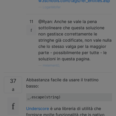
w3schools.com/tags/ref_entities.asp
—
LoganWolfer
11
@Ryan: Anche se vale la pena
sottolineare che questa soluzione
non gestisce correttamente le
stringhe già codificate, non vale nulla
che lo stesso valga per la maggior
parte - possibilmente per tutte - le
soluzioni in questa pagina.
—
mklement0,
Abbastanza facile da usare il trattino
37
basso:
_
.
escape
(
string
)
Underscore
è una libreria di utilità che
fornisce molte funzionalità che js nativo