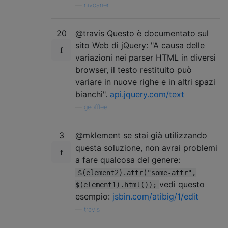
—
nivcaner
20
@travis Questo è documentato sul
sito Web di jQuery: "A causa delle
variazioni nei parser HTML in diversi
browser, il testo restituito può
variare in nuove righe e in altri spazi
bianchi".
api.jquery.com/text
—
geofflee
3
@mklement se stai già utilizzando
questa soluzione, non avrai problemi
a fare qualcosa del genere:
$(element2).attr("some-attr",
vedi questo
$(element1).html());
esempio:
jsbin.com/atibig/1/edit
—
travis