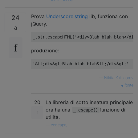
Prova
Underscore.string
lib, funziona con
24
jQuery.
_
.
str
.
escapeHTML
(
'<div>Blah blah blah</div
produzione:
'&lt;div&gt;Blah blah blah&lt;/div&gt;'
—
Nikita Koksharov
fonte
20
La libreria di sottolineatura principale
ora ha una
funzione di
_.escape()
utilità.
—
codeape,