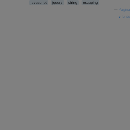
javascript
jquery
string
escaping
—
Pagina
fonte