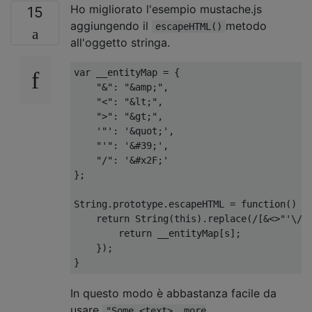
Ho migliorato l'esempio mustache.js
15
aggiungendo il
metodo
escapeHTML()
all'oggetto stringa.
var
 __entityMap 
=
{
"&"
:
"&amp;"
,
"<"
:
"&lt;"
,
">"
:
"&gt;"
,
'"'
:
'&quot;'
,
"'"
:
'&#39;'
,
"/"
:
'&#x2F;'
};
String
.
prototype
.
escapeHTML 
=
function
()
{
return
String
(
this
).
replace
(
/[&<>"'\/]
return
 __entityMap
[
s
];
});
}
In questo modo è abbastanza facile da
usare
"Some <text>, more