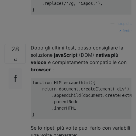
.
replace
(
/'/
g
,
'&apos;'
);
}
—
intrepidis
fonte
Dopo gli ultimi test, posso consigliare la
28
soluzione
javaScript
(DOM)
nativa
più
veloce
e completamente compatibile con
browser
:
function
HTMLescape
(
html
){
return
 document
.
createElement
(
'div'
)
.
appendChild
(
document
.
createTextNo
.
parentNode

.
}
Se lo ripeti più volte puoi farlo con variabili
una volta preparate: