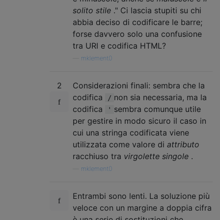
solito stile
." Ci lascia stupiti su chi
abbia deciso di codificare le barre;
forse davvero solo una confusione
tra URI e codifica HTML?
—
mklement0
2
Considerazioni finali: sembra che la
codifica
non sia necessaria, ma la
/
codifica
sembra comunque utile
'
per gestire in modo sicuro il caso in
cui una stringa codificata viene
utilizzata come valore di
attributo
racchiuso tra
virgolette singole
.
—
mklement0
Entrambi sono lenti. La soluzione più
veloce con un margine a doppia cifra
è una serie di sostituzioni che