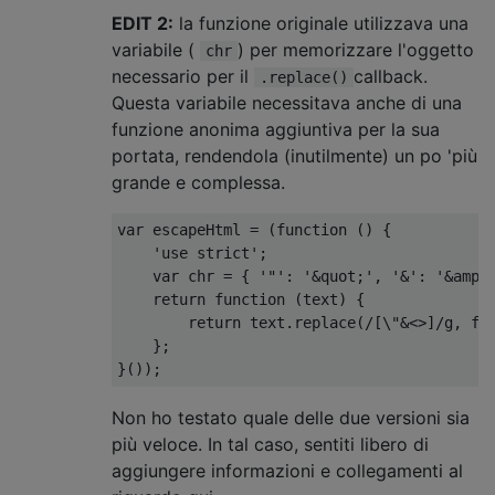
EDIT 2:
la funzione originale utilizzava una
variabile (
) per memorizzare l'oggetto
chr
necessario per il
callback.
.replace()
Questa variabile necessitava anche di una
funzione anonima aggiuntiva per la sua
portata, rendendola (inutilmente) un po 'più
grande e complessa.
var
 escapeHtml 
=
(
function
()
{
'use strict'
;
var
 chr 
=
{
'"'
:
'&quot;'
,
'&'
:
'&amp;
return
function
(
text
)
{
return
 text
.
replace
(
/[\"&<>]/
g
,
fu
};
}());
Non ho testato quale delle due versioni sia
più veloce. In tal caso, sentiti libero di
aggiungere informazioni e collegamenti al