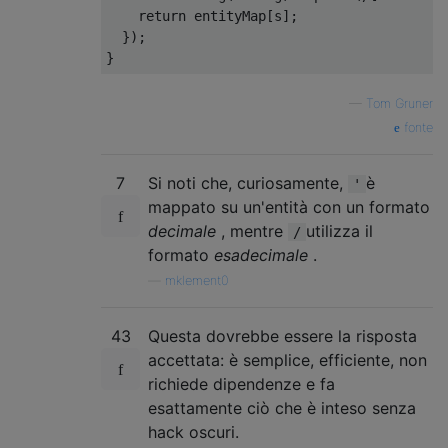
return
 entityMap
[
s
];
});
}
—
Tom Gruner
fonte
7
Si noti che, curiosamente,
è
'
mappato su un'entità con un formato
decimale
, mentre
utilizza il
/
formato
esadecimale
.
—
mklement0
43
Questa dovrebbe essere la risposta
accettata: è semplice, efficiente, non
richiede dipendenze e fa
esattamente ciò che è inteso senza
hack oscuri.