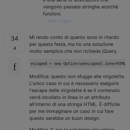
vengono passate stringhe anziché
funzioni.
—
Adam Leggett,
Mi rendo conto di quanto sono in ritardo
34
per questa festa, ma ho una soluzione
molto semplice che non richiede jQuery.
escaped 
=
new
Option
(
unescaped
).
innerHTML
;
Modifica: questo non sfugge alle virgolette.
L'unico caso in cui è necessario eseguire
l'escape delle virgolette è se il contenuto
verrà incollato in linea in un attributo
all'interno di una stringa HTML. È difficile
per me immaginare un caso in cui fare
questo sarebbe un buon design.
Modifica 3: per la soluzione più veloce,