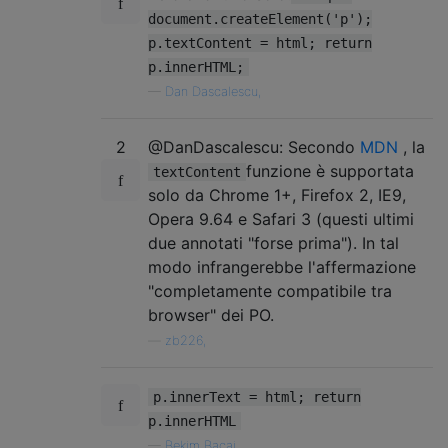
document.createElement('p');
p.textContent = html; return
p.innerHTML;
—
Dan Dascalescu,
2
@DanDascalescu: Secondo
MDN
, la
funzione è supportata
textContent
solo da Chrome 1+, Firefox 2, IE9,
Opera 9.64 e Safari 3 (questi ultimi
due annotati "forse prima"). In tal
modo infrangerebbe l'affermazione
"completamente compatibile tra
browser" dei PO.
—
zb226,
p.innerText = html; return
p.innerHTML
—
Bekim Bacaj,