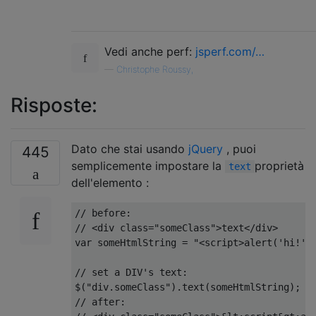
Vedi anche perf:
jsperf.com/…
—
Christophe Roussy,
Risposte:
Dato che stai usando
jQuery
, puoi
445
semplicemente impostare la
proprietà
text
dell'elemento :
// before:
// <div class="someClass">text</div>
var
 someHtmlString 
=
"<script>alert('hi!')
// set a DIV's text:
$
(
"div.someClass"
).
text
(
someHtmlString
);
// after: 