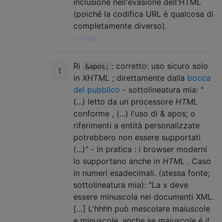
inclusione nell'evasione dell'HTML
(poiché la codifica URL è qualcosa di
completamente diverso).
—
zrajm,
Ri
: corretto: uso sicuro solo
&apos;
in
XHTML
; direttamente dalla
bocca
del pubblico
- sottolineatura mia: "
(...) letto da un processore
HTML
conforme , (...) l'uso di & apos; o
riferimenti a entità personalizzate
potrebbero non essere supportati
(...)" - in pratica : i browser moderni
lo supportano anche in
HTML
. Caso
in numeri esadecimali. (stessa fonte;
sottolineatura mia): "La x deve
essere minuscola nei documenti XML.
[…] L'hhhh può mescolare maiuscole
e minuscole, anche se
maiuscole è il