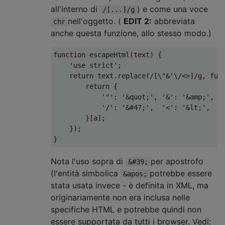
all'interno di
) e come una voce
/[...]/g
nell'oggetto. (
EDIT 2:
abbreviata
chr
anche questa funzione, allo stesso modo.)
function
 escapeHtml
(
text
)
{
'use strict'
;
return
 text
.
replace
(
/[\"&'\/<>]/
g
,
fun
return
{
'"'
:
'&quot;'
,
'&'
:
'&amp;'
,
"
'/'
:
'&#47;'
,
'<'
:
'&lt;'
,
'
}[
a
];
});
}
Nota l'uso sopra di
per apostrofo
&#39;
(l'entità simbolica
potrebbe essere
&apos;
stata usata invece - è definita in XML, ma
originariamente non era inclusa nelle
specifiche HTML e potrebbe quindi non
essere supportata da tutti i browser. Vedi: