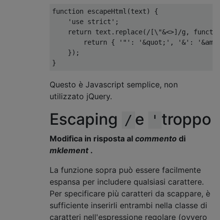
function
 escapeHtml
(
text
)
{
'use strict'
;
return
 text
.
replace
(
/[\"&<>]/
g
,
functi
return
{
'"'
:
'&quot;'
,
'&'
:
'&amp
});
}
Questo è Javascript semplice, non
utilizzato jQuery.
Escaping
e
troppo
/
'
Modifica in risposta al
commento
di
mklement
.
La funzione sopra può essere facilmente
espansa per includere qualsiasi carattere.
Per specificare più caratteri da scappare, è
sufficiente inserirli entrambi nella classe di
caratteri nell'espressione regolare (ovvero