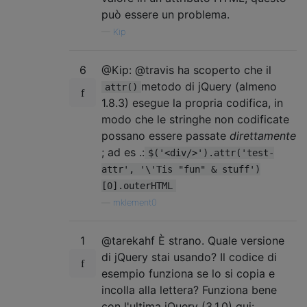
può essere un problema.
—
Kip
6
@Kip: @travis ha scoperto che il
metodo di jQuery (almeno
attr()
1.8.3) esegue la propria codifica, in
modo che le stringhe non codificate
possano essere passate
direttamente
; ad es .:
$('<div/>').attr('test-
attr', '\'Tis "fun" & stuff')
[0].outerHTML
—
mklement0
1
@tarekahf È strano. Quale versione
di jQuery stai usando? Il codice di
esempio funziona se lo si copia e
incolla alla lettera? Funziona bene
con l'ultima jQuery (3.1.0) qui: