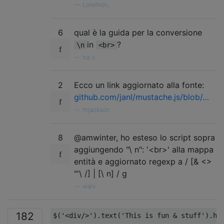
—
Lorefnon,
6
qual è la guida per la conversione
in
?
\n
<br>
—
tra il
2
Ecco un link aggiornato alla fonte:
github.com/janl/mustache.js/blob/…
—
mjackson
8
@amwinter, ho esteso lo script sopra
aggiungendo "\ n": '<br>' alla mappa
entità e aggiornato regexp a / [& <>
"'\ /] | [\ n] / g
—
walv
182
$
(
'<div/>'
).
text
(
'This is fun & stuff'
).
ht