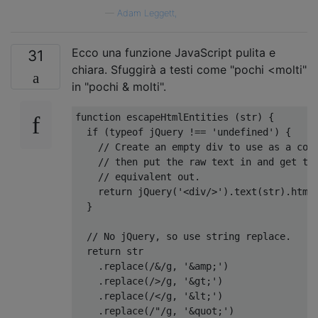
—
Adam Leggett,
Ecco una funzione JavaScript pulita e
31
chiara. Sfuggirà a testi come "pochi <molti"
in "pochi & molti".
function
 escapeHtmlEntities 
(
str
)
{
if
(
typeof
 jQuery 
!==
'undefined'
)
{
// Create an empty div to use as a con
// then put the raw text in and get th
// equivalent out.
return
 jQuery
(
'<div/>'
).
text
(
str
).
html
}
// No jQuery, so use string replace.
return
 str

.
replace
(
/&/
g
,
'&amp;'
)
.
replace
(
/>/
g
,
'&gt;'
)
.
replace
(
/</
g
,
'&lt;'
)
.
replace
(
/"/
g
,
'&quot;'
)