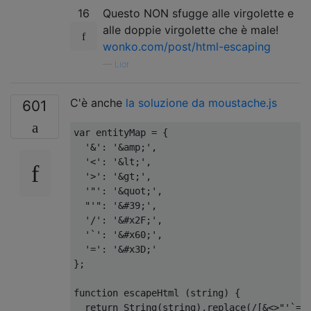
16
Questo NON sfugge alle virgolette e
alle doppie virgolette che è male!
wonko.com/post/html-escaping
—
Lior
C'è anche
la soluzione da moustache.js
601
var
 entityMap 
=
{
'&'
:
'&amp;'
,
'<'
:
'&lt;'
,
'>'
:
'&gt;'
,
'"'
:
'&quot;'
,
"'"
:
'&#39;'
,
'/'
:
'&#x2F;'
,
'`'
:
'&#x60;'
,
'='
:
'&#x3D;'
};
function
 escapeHtml 
(
string
)
{
return
String
(
string
).
replace
(
/[&<>"'`=\