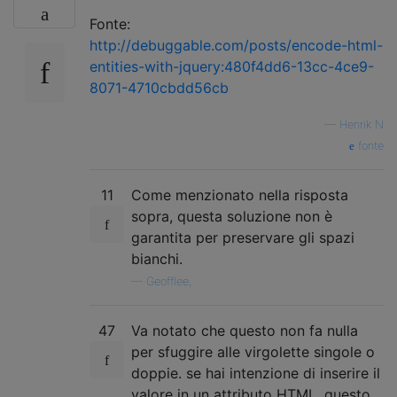
Fonte:
http://debuggable.com/posts/encode-html-
entities-with-jquery:480f4dd6-13cc-4ce9-
8071-4710cbdd56cb
—
Henrik N
fonte
11
Come menzionato nella risposta
sopra, questa soluzione non è
garantita per preservare gli spazi
bianchi.
—
Geofflee,
47
Va notato che questo non fa nulla
per sfuggire alle virgolette singole o
doppie. se hai intenzione di inserire il
valore in un attributo HTML, questo