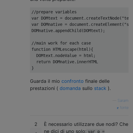
//prepare variables
var
DOMtext
=
 document
.
createTextNode
(
"tes
var
DOMnative
=
 document
.
createElement
(
"sp
DOMnative
.
appendChild
(
DOMtext
);
//main work for each case
function
HTMLescape
(
html
){
DOMtext
.
nodeValue 
=
 html
;
return
DOMnative
.
}
Guarda il mio
confronto
finale delle
prestazioni (
domanda
sullo
stack
).
—
Saram
fonte
2
È necessario utilizzare due nodi? Che
ne dici di uno solo:
var p =