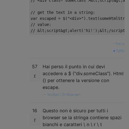
// <div class="someClass">&lt;script&gt;al
// get the text in a string:
var
 escaped 
=
 $
(
"<div>"
).
text
(
someHtmlStri
// value: 
// &lt;script&gt;alert('hi!');&lt;/script&
—
travis
fonte
57
Hai perso il punto in cui devi
accedere a $ ("div.someClass"). Html
() per ottenere la versione con
escape.
—
Morten Christiansen,
16
Questo non è sicuro per tutti i
browser se la stringa contiene spazi
bianchi e caratteri \ n \ r \ t