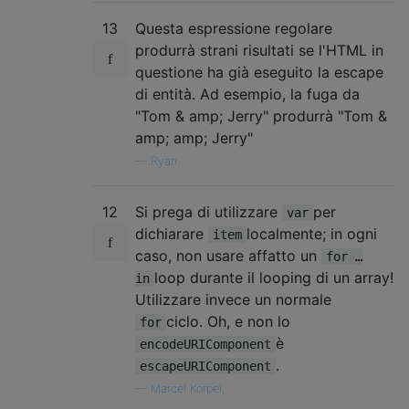
13
Questa espressione regolare
produrrà strani risultati se l'HTML in
questione ha già eseguito la escape
di entità. Ad esempio, la fuga da
"Tom & amp; Jerry" produrrà "Tom &
amp; amp; Jerry"
—
Ryan
12
Si prega di utilizzare
per
var
dichiarare
localmente; in ogni
item
caso, non usare affatto un
for …
loop durante il looping di un array!
in
Utilizzare invece un normale
ciclo. Oh, e non lo
for
è
encodeURIComponent
.
escapeURIComponent
—
Marcel Korpel,