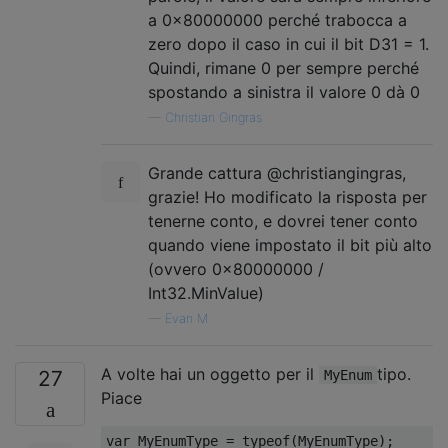
a 0x80000000 perché trabocca a
zero dopo il caso in cui il bit D31 = 1.
Quindi, rimane 0 per sempre perché
spostando a sinistra il valore 0 dà 0
—
Christian Gingras
Grande cattura @christiangingras,
grazie! Ho modificato la risposta per
tenerne conto, e dovrei tener conto
quando viene impostato il bit più alto
(ovvero 0x80000000 /
Int32.MinValue)
—
Evan M
A volte hai un oggetto per il
tipo.
27
MyEnum
Piace
var
MyEnumType
=
typeof
(
MyEnumType
);