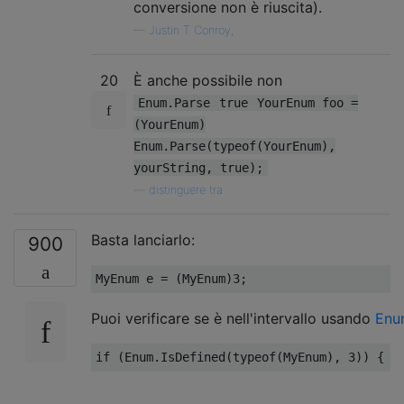
conversione non è riuscita).
—
Justin T Conroy,
20
È anche possibile non
Enum.Parse
true
YourEnum foo =
(YourEnum)
Enum.Parse(typeof(YourEnum),
yourString, true);
—
distinguere tra
Basta lanciarlo:
900
MyEnum
 e 
=
(
MyEnum
)
3
;
Puoi verificare se è nell'intervallo usando
Enu
if
(
Enum
.
IsDefined
(
typeof
(
MyEnum
),
3
))
{
.