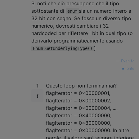
Si noti che ciò presuppone che il tipo
sottostante di
sia un numero intero a
enum
32 bit con segno. Se fosse un diverso tipo
numerico, dovresti cambiare i 32
hardcoded per riflettere i bit in quel tipo (o
derivarlo programmaticamente usando
)
Enum.GetUnderlyingType()
—
Evan M
fonte
1
Questo loop non termina mai?
flagIterator = 0x00000001,
flagIterator = 0x00000002,
flagIterator = 0x00000004, ...,
flagIterator = 0x40000000,
flagIterator = 0x80000000,
flagIterator = 0x00000000. In altre
parole, il valore sarà sempre inferiore