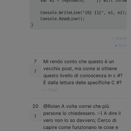
var
 e2 
=
(
MyEnum
)
o
;
// will throw 
Console
.
WriteLine
(
"{0} {1}"
,
 e1
,
 e2
);
Console
.
ReadLine
();
}
—
atlaste
fonte
7
Mi rendo conto che questo è un
vecchio post, ma come si ottiene
questo livello di conoscenza in c #?
È dalla lettura delle specifiche C #?
—
Rolan,
20
@Rolan A volte vorrei che più
persone lo chiedessero. :-) A dire il
vero non lo so davvero; Cerco di
capire come funzionano le cose e