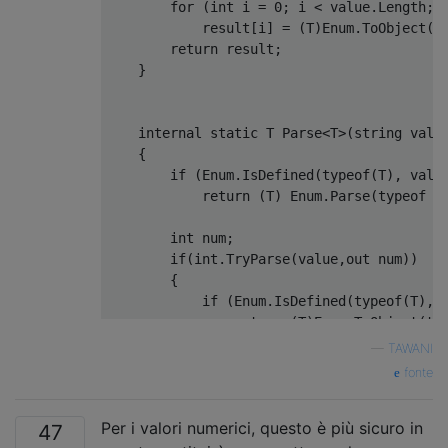
for
(
int
 i 
=
0
;
 i 
<
value
.
Length
;
 
            result
[
i
]
=
(
T
)
Enum
.
ToObject
(
t
return
 result
;
}
internal
static
 T 
Parse
<
T
>(
string
valu
{
if
(
Enum
.
IsDefined
(
typeof
(
T
),
valu
return
(
T
)
Enum
.
Parse
(
typeof
(
int
 num
;
if
(
int
.
TryParse
(
value
,
out
 num
))
{
if
(
Enum
.
IsDefined
(
typeof
(
T
),
 
return
(
T
)
Enum
.
ToObject
(
ty
}
—
TAWANI
fonte
return
 defaultValue
;
}
Per i valori numerici, questo è più sicuro in
}
47