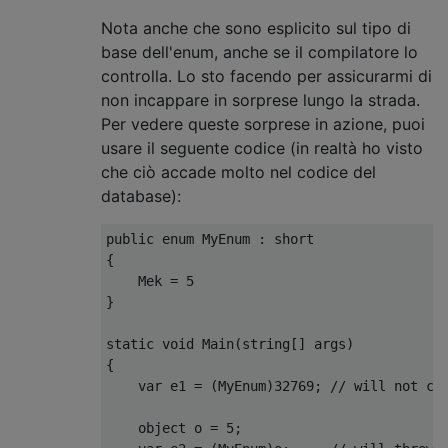
Nota anche che sono esplicito sul tipo di
base dell'enum, anche se il compilatore lo
controlla. Lo sto facendo per assicurarmi di
non incappare in sorprese lungo la strada.
Per vedere queste sorprese in azione, puoi
usare il seguente codice (in realtà ho visto
che ciò accade molto nel codice del
database):
public
enum
MyEnum
:
short
{
Mek
=
5
}
static
void
Main
(
string
[]
 args
)
{
var
 e1 
=
(
MyEnum
)
32769
;
// will not co
object
 o 
=
5
;