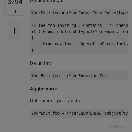
Da una stringa:
3794
YourEnum
 foo 
=
(
YourEnum
)
Enum
.
Parse
(
typeo
// The foo.ToString().Contains(",") check 
if
(!
Enum
.
IsDefined
(
typeof
(
YourEnum
),
 foo
)
{
throw
new
InvalidOperationException
(
$
"
}
Da un int:
YourEnum
 foo 
=
(
YourEnum
)
yourInt
;
Aggiornare:
Dal numero puoi anche
YourEnum
 foo 
=
(
YourEnum
)
Enum
.
ToObject
(
typ
—
FlySwat