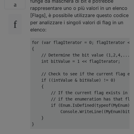
funge da maschera di bit e potrebbe
rappresentare uno o più valori in un elenco
[Flags], è possibile utilizzare questo codice
per analizzare i singoli valori di flag in un
elenco:
for
(
var
 flagIterator 
=
0
;
 flagIterator 
<
{
// Determine the bit value (1,2,4,...,
int
 bitValue 
=
1
<<
 flagIterator
;
// Check to see if the current flag ex
if
((
intValue 
&
 bitValue
)
!=
0
)
{
// If the current flag exists in t
// if the enumeration has that fla
if
(
Enum
.
IsDefined
(
typeof
(
MyEnum
),
Console
.
WriteLine
((
MyEnum
)
bitV
}
}