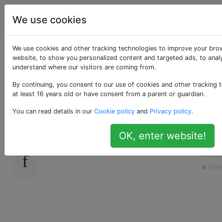
Programmazione
Tag
Account
We use cookies
Come lanciare int to
We use cookies and other tracking technologies to improve your bro
website, to show you personalized content and targeted ads, to analy
understand where our visitors are coming from.
enum?
By continuing, you consent to our use of cookies and other tracking 
at least 16 years old or have consent from a parent or guardian.
Come si può
eseguire il cast in an
3193
int
You can read details in our
Cookie policy
and
Privacy policy
.
in C #?
enum
OK, enter website!
c#
enums
casting
int
—
lomaxx
fonte