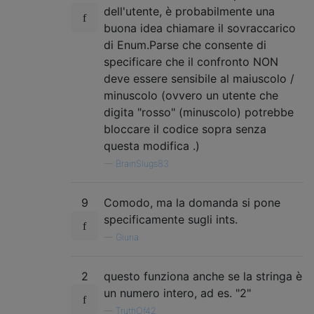
dell'utente, è probabilmente una
buona idea chiamare il sovraccarico
di Enum.Parse che consente di
specificare che il confronto NON
deve essere sensibile al maiuscolo /
minuscolo (ovvero un utente che
digita "rosso" (minuscolo) potrebbe
bloccare il codice sopra senza
questa modifica .)
—
BrainSlugs83
9
Comodo, ma la domanda si pone
specificamente sugli ints.
—
Giuria
2
questo funziona anche se la stringa è
un numero intero, ad es. "2"
—
TruthOf42