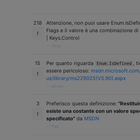
218
Attenzione, non puoi usare Enum.IsDefin
Flags e il valore è una combinazione di
| Keys.Control
—
dtroy
15
Per quanto riguarda
, 
Enum.IsDefined
essere pericoloso:
msdn.microsoft.com
us/library/ms229025(VS.90).aspx
—
adrian,
3
Preferisco questa definizione:
"Restitui
esiste una costante con un valore spec
specificato"
da
MSDN
—
Pap