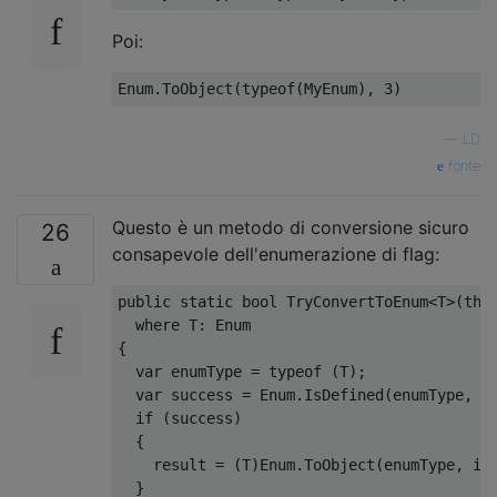
Poi:
Enum
.
ToObject
(
typeof
(
MyEnum
),
3
)
—
LD
fonte
Questo è un metodo di conversione sicuro
26
consapevole dell'enumerazione di flag:
public
static
bool
TryConvertToEnum
<
T
>(
thi
where
 T
:
Enum
{
var
 enumType 
=
typeof
(
T
);
var
 success 
=
Enum
.
IsDefined
(
enumType
,
 i
if
(
success
)
{
    result 
=
(
T
)
Enum
.
ToObject
(
enumType
,
 in
}