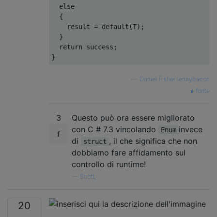
else
{
    result 
=
default
(
T
);
}
return
 success
;
}
—
Daniel Fisher lennybacon
fonte
3
Questo può ora essere migliorato
con C # 7.3 vincolando
invece
Enum
di
, il che significa che non
struct
dobbiamo fare affidamento sul
controllo di runtime!
—
Scott,
20