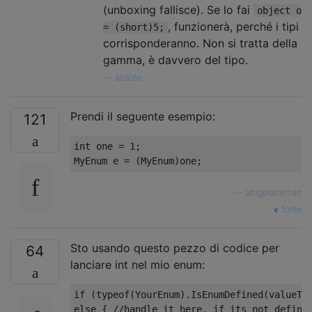
(unboxing fallisce). Se lo fai
object o
, funzionerà, perché i tipi
= (short)5;
corrisponderanno. Non si tratta della
gamma, è davvero del tipo.
—
atlaste
Prendi il seguente esempio:
121
int
 one 
=
1
;
MyEnum
 e 
=
(
MyEnum
)
one
;
—
abigblackman
fonte
Sto usando questo pezzo di codice per
64
lanciare int nel mio enum:
if
(
typeof
(
YourEnum
).
IsEnumDefined
(
valueTo
else
{
//handle it here, if its not define