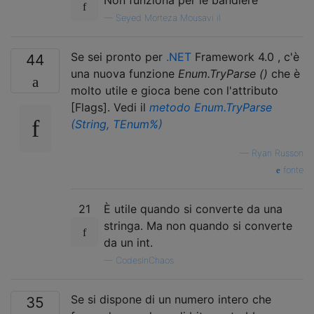
—
Seyed Morteza Mousavi il
Se sei pronto per
.NET
Framework 4.0 , c'è
44
una nuova funzione
Enum.TryParse ()
che è
molto utile e gioca bene con l'attributo
[Flags]. Vedi il
metodo Enum.TryParse
(String, TEnum%)
—
Ryan Russon
fonte
21
È utile quando si converte da una
stringa. Ma non quando si converte
da un int.
—
CodesInChaos
Se si dispone di un numero intero che
35