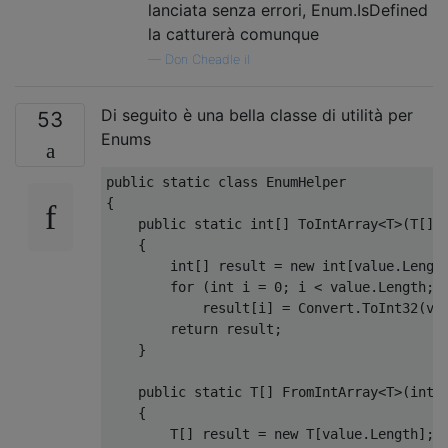
lanciata senza errori, Enum.IsDefined
la catturerà comunque
—
Don Cheadle il
Di seguito è una bella classe di utilità per
53
Enums
public
static
class
EnumHelper
{
public
static
int
[]
ToIntArray
<
T
>(
T
[]
{
int
[]
 result 
=
new
int
[
value
.
Lengt
for
(
int
 i 
=
0
;
 i 
<
value
.
Length
;
 
            result
[
i
]
=
Convert
.
ToInt32
(
va
return
 result
;
}
public
static
 T
[]
FromIntArray
<
T
>(
int
[
{
        T
[]
 result 
=
new
 T
[
value
.
Length
];