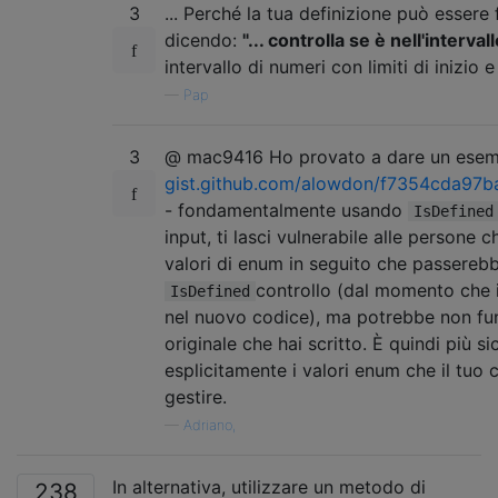
3
... Perché la tua definizione può essere 
dicendo:
"... controlla se è nell'intervallo
intervallo di numeri con limiti di inizio e 
—
Pap
3
@ mac9416 Ho provato a dare un ese
gist.github.com/alowdon/f7354cda97
- fondamentalmente usando
IsDefined
input, ti lasci vulnerabile alle persone
valori di enum in seguito che passereb
controllo (dal momento che i
IsDefined
nel nuovo codice), ma potrebbe non fun
originale che hai scritto. È quindi più s
esplicitamente i valori enum che il tuo 
gestire.
—
Adriano,
In alternativa, utilizzare un metodo di
238