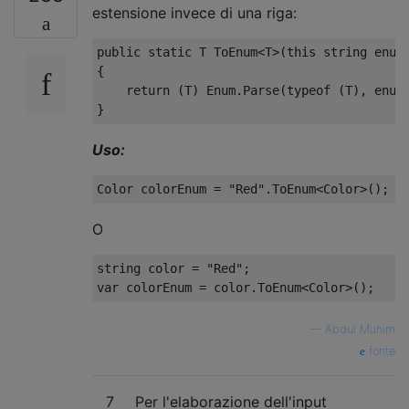
estensione invece di una riga:
public
static
 T 
ToEnum
<
T
>(
this
string
 enum
{
return
(
T
)
Enum
.
Parse
(
typeof
(
T
),
 enum
}
Uso:
Color
 colorEnum 
=
"Red"
.
ToEnum
<
Color
>();
O
string
 color 
=
"Red"
;
var
 colorEnum 
=
 color
.
ToEnum
<
Color
>();
—
Abdul Munim
fonte
7
Per l'elaborazione dell'input