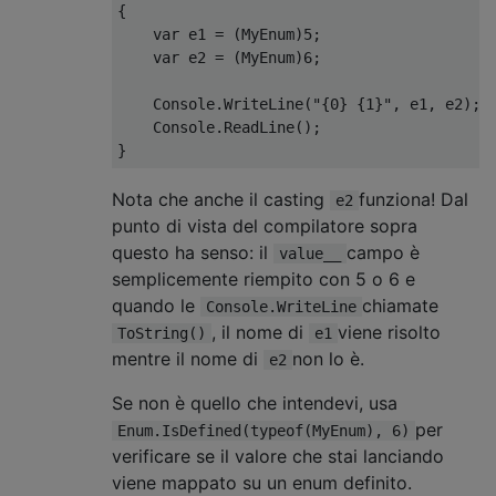
{
var
 e1 
=
(
MyEnum
)
5
;
var
 e2 
=
(
MyEnum
)
6
;
Console
.
WriteLine
(
"{0} {1}"
,
 e1
,
 e2
);
Console
.
ReadLine
();
}
Nota che anche il casting
funziona! Dal
e2
punto di vista del compilatore sopra
questo ha senso: il
campo è
value__
semplicemente riempito con 5 o 6 e
quando le
chiamate
Console.WriteLine
, il nome di
viene risolto
ToString()
e1
mentre il nome di
non lo è.
e2
Se non è quello che intendevi, usa
per
Enum.IsDefined(typeof(MyEnum), 6)
verificare se il valore che stai lanciando
viene mappato su un enum definito.