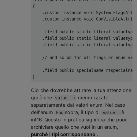
{
.
custom instance 
void
System
.
FlagsAttr
.
custom instance 
void
ComVisibleAttrib
.
field 
public
static
 literal valuetype
.
field 
public
static
 literal valuetype
.
field 
public
static
 literal valuetype
// and so on for all flags or enum val
.
field 
public
 specialname rtspecialnam
}
Ciò che dovrebbe attirare la tua attenzione
qui è che
è memorizzato
value__
separatamente dai valori enum. Nel caso
dell'enum
sopra, il tipo di
è
Foo
value__
int16. Questo in pratica significa che puoi
archiviare quello che vuoi in un enum,
purché i tipi corrispondano
.