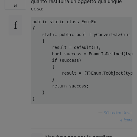
quanto restituirà un oggetto qualunque
cosa:
public
static
class
EnumEx
{
static
public
bool
TryConvert
<
T
>(
int
v
{
        result 
=
default
(
T
);
bool
 success 
=
Enum
.
IsDefined
(
type
if
(
success
)
{
            result 
=
(
T
)
Enum
.
ToObject
(
type
}
return
 success
;
}
}
—
Sébastien Duval
fonte
Non funziona per le bandiere