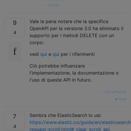
—
Alnitak,
Vale la pena notare che la specifica
9
OpenAPI per la versione 3.0 ha eliminato il
supporto per i metodi DELETE con un
corpo:
vedi
qui
e
qui
per i riferimenti
Ciò potrebbe influenzare
l'implementazione, la documentazione o
l'uso di queste API in futuro.
—
CleverPatrick
fonte
Sembra che ElasticSearch lo usi:
7
https://www.elastic.co/guide/en/elasticsearch
request-scroll.html#_clear_scroll_api