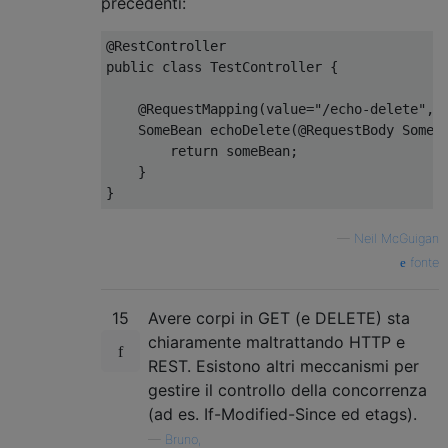
precedenti:
@RestController

public class TestController {

    @RequestMapping(value="/echo-delete", m
    SomeBean echoDelete(@RequestBody SomeBe
        return someBean;

    }

—
Neil McGuigan
fonte
15
Avere corpi in GET (e DELETE) sta
chiaramente maltrattando HTTP e
REST. Esistono altri meccanismi per
gestire il controllo della concorrenza
(ad es. If-Modified-Since ed etags).
—
Bruno,