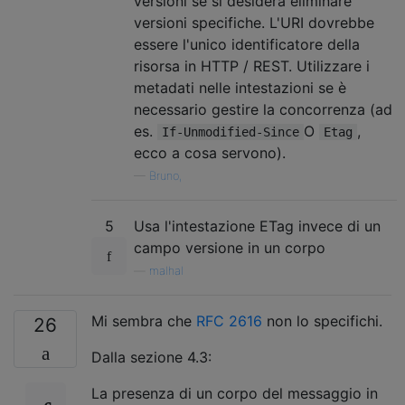
versioni se si desidera eliminare
versioni specifiche. L'URI dovrebbe
essere l'unico identificatore della
risorsa in HTTP / REST. Utilizzare i
metadati nelle intestazioni se è
necessario gestire la concorrenza (ad
es.
O
,
If-Unmodified-Since
Etag
ecco a cosa servono).
—
Bruno,
5
Usa l'intestazione ETag invece di un
campo versione in un corpo
—
malhal
Mi sembra che
RFC 2616
non lo specifichi.
26
Dalla sezione 4.3:
La presenza di un corpo del messaggio in