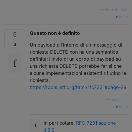
—
Roberto Polli
fonte
Questo non è definito
.
5
Un payload all'interno di un messaggio di
richiesta DELETE non ha una semantica
definita; l'invio di un corpo di payload su
una richiesta DELETE potrebbe far sì che
alcune implementazioni esistenti rifiutino la
richiesta.
https://tools.ietf.org/html/rfc7231#page-29
—
Simon Jin
fonte
In particolare,
RFC 7231 sezione
4.3.5