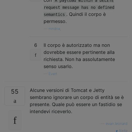
A payload within a DELETE
request message has no defined
. Quindi il corpo è
semantics
permesso.
—
mndrix,
6
Il corpo è autorizzato ma non
dovrebbe essere pertinente alla
richiesta. Non ha assolutamente
senso usarlo.
—
Evert
Alcune versioni di Tomcat e Jetty
55
sembrano ignorare un corpo di entità se è
presente. Quale può essere un fastidio se
intendevi riceverlo.
—
evan.leonard
fonte