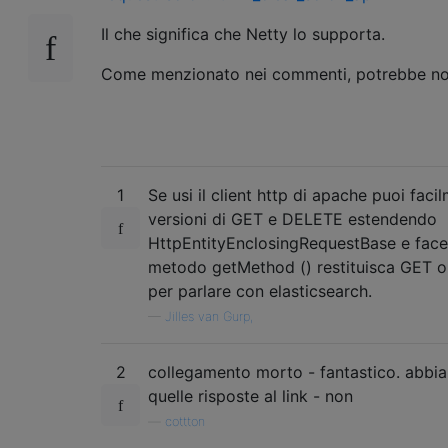
Il che significa che Netty lo supporta.
Come menzionato nei commenti, potrebbe non
1
Se usi il client http di apache puoi faci
versioni di GET e DELETE estendendo
HttpEntityEnclosingRequestBase e face
metodo getMethod () restituisca GET 
per parlare con elasticsearch.
—
Jilles van Gurp,
2
collegamento morto - fantastico. abbia
quelle risposte al link - non
—
cottton