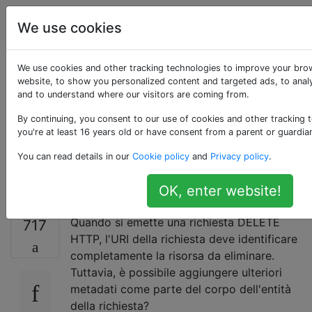
Programmazione
Tag
Account
We use cookies
È consentito un
We use cookies and other tracking technologies to improve your bro
website, to show you personalized content and targeted ads, to analy
and to understand where our visitors are coming from.
corpo di entità per
By continuing, you consent to our use of cookies and other tracking 
una richiesta DELETE
you're at least 16 years old or have consent from a parent or guardia
You can read details in our
Cookie policy
and
Privacy policy
.
HTTP?
OK, enter website!
Quando si emette una richiesta DELETE
717
HTTP, l'URI della richiesta deve identificare
completamente la risorsa da eliminare.
Tuttavia, è possibile aggiungere ulteriori
metadati come parte del corpo dell'entità
della richiesta?