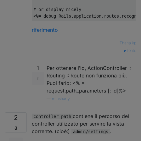
# or display nicely
<%=
 debug 
Rails
.
application
.
routes
.
recogni
riferimento
—
Thaha kp
fonte
1
Per ottenere l'id, ActionController ::
Routing :: Route non funziona più.
Puoi farlo: <% =
request.path_parameters [: id]%>
—
rmcsharry
contiene il percorso del
2
controller_path
controller utilizzato per servire la vista
corrente. (cioè:)
.
admin/settings