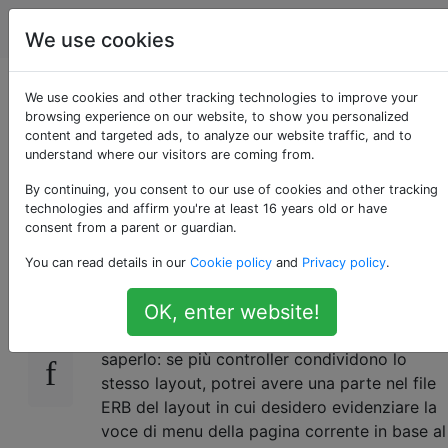
Programmazione
Tag
Account
We use cookies
Posso ottenere il
We use cookies and other tracking technologies to improve your
browsing experience on our website, to show you personalized
content and targeted ads, to analyze our website traffic, and to
nome dell'attuale
understand where our visitors are coming from.
controller nella vista?
By continuing, you consent to our use of cookies and other tracking
technologies and affirm you're at least 16 years old or have
consent from a parent or guardian.
You can read details in our
Cookie policy
and
Privacy policy
.
C'è un modo per capire quale sia l'attuale
205
controller all'interno della vista?
OK, enter website!
Per un esempio del motivo per cui vorrei
saperlo: se più controller condividono lo
stesso layout, potrei avere una parte nel file
ERB del layout in cui desidero evidenziare la
voce di menu della pagina corrente in base al