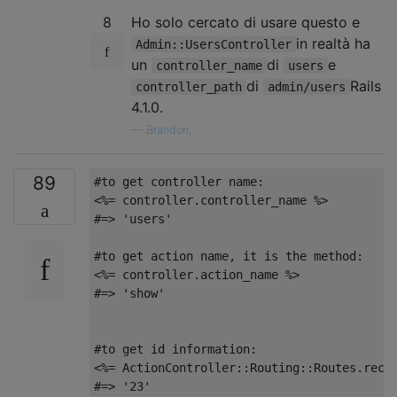
8
Ho solo cercato di usare questo e
in realtà ha
Admin::UsersController
un
di
e
controller_name
users
di
Rails
controller_path
admin/users
4.1.0.
—
Brandon,
89
#to get controller name:
<%=
 controller
.
controller_name 
%>
#=> 'users'
#to get action name, it is the method:
<%=
 controller
.
action_name 
%>
#=> 'show'
#to get id information:
<%=
ActionController
::
Routing
::
Routes
.
reco
#=> '23'