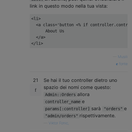
link in questo modo nella tua vista:
<li>
  <a class='button 
<%
if
 controller
.
contro
      About Us

</a>
</li>
—
Musili
fonte
21
Se hai il tuo controller dietro uno
spazio dei nomi come questo:
allora
Admin::Orders
e
controller_name
sarà
e
params[:controller]
"orders"
rispettivamente.
"admin/orders"
—
Viktor Fonic,