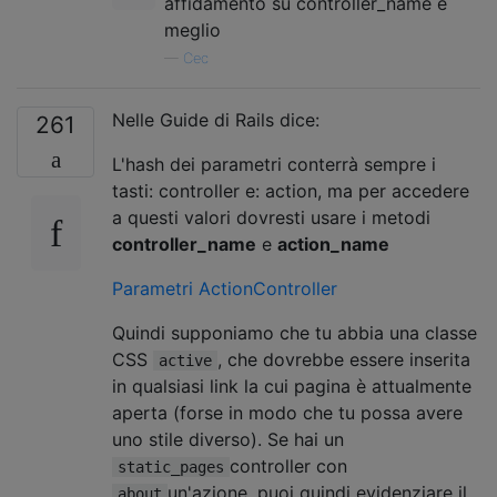
affidamento su controller_name è
meglio
—
Cec
Nelle Guide di Rails dice:
261
L'hash dei parametri conterrà sempre i
tasti: controller e: action, ma per accedere
a questi valori dovresti usare i metodi
controller_name
e
action_name
Parametri ActionController
Quindi supponiamo che tu abbia una classe
CSS
, che dovrebbe essere inserita
active
in qualsiasi link la cui pagina è attualmente
aperta (forse in modo che tu possa avere
uno stile diverso). Se hai un
controller con
static_pages
un'azione, puoi quindi evidenziare il
about