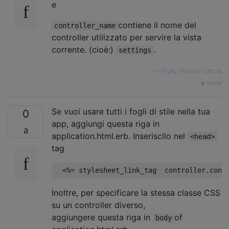
e
contiene il nome del
controller_name
controller utilizzato per servire la vista
corrente. (cioè:)
.
settings
—
Ricky Notaro-Garcia
fonte
Se vuoi usare tutti i fogli di stile nella tua
0
app, aggiungi questa riga in
application.html.erb. Inseriscilo nel
<head>
tag
<%=
 stylesheet_link_tag  controller
.
cont
Inoltre, per specificare la stessa classe CSS
su un controller diverso,
aggiungere questa riga in
of
body