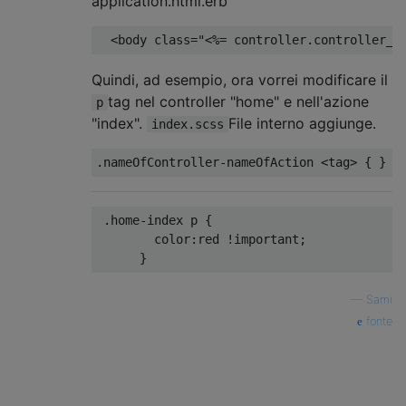
application.html.erb
  <body class="
<%=
 controller
.
controller_n
Quindi, ad esempio, ora vorrei modificare il
tag nel controller "home" e nell'azione
p
"index".
File interno aggiunge.
index.scss
.
nameOfController
-
nameOfAction 
<tag>
{
}
.
home
-
index p 
{
        color
:
red 
!
important
;
}
—
Sami
fonte