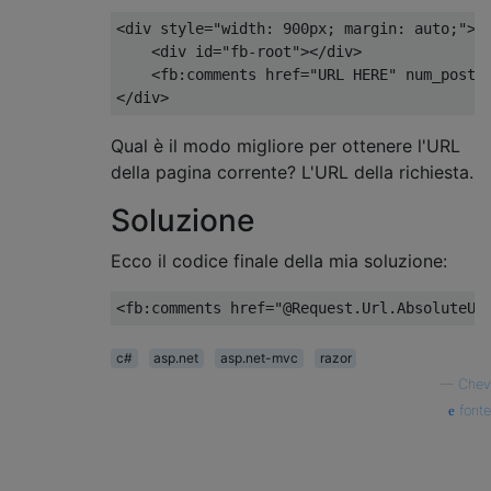
<
div style
=
"width: 900px; margin: auto;"
>
<
div id
=
"fb-root"
></
div
>
<
fb
:
comments href
=
"URL HERE"
 num_posts
</
div
>
Qual è il modo migliore per ottenere l'URL
della pagina corrente? L'URL della richiesta.
Soluzione
Ecco il codice finale della mia soluzione:
<
fb
:
comments href
=
"@Request.Url.AbsoluteUr
c#
asp.net
asp.net-mvc
razor
—
Chev
fonte