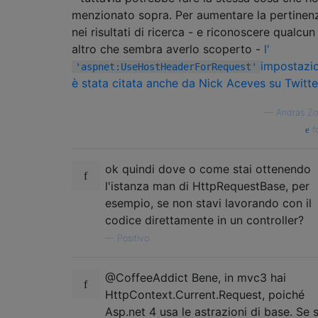
if
(
this
.
_url 
==
null
)
{
/* build fro
menzionato sopra. Per aumentare la pertinen
...
nei risultati di ricerca - e riconoscere qualcun
altro che sembra averlo scoperto -
l'
impostazi
'aspnet:UseHostHeaderForRequest'
è stata citata anche da Nick Aceves su Twitte
—
Andras Zo
f
ok quindi dove o come stai ottenendo
l'istanza man di HttpRequestBase, per
esempio, se non stavi lavorando con il
codice direttamente in un controller?
—
Positivo
@CoffeeAddict Bene, in mvc3 hai
HttpContext.Current.Request, poiché
Asp.net 4 usa le astrazioni di base. Se 