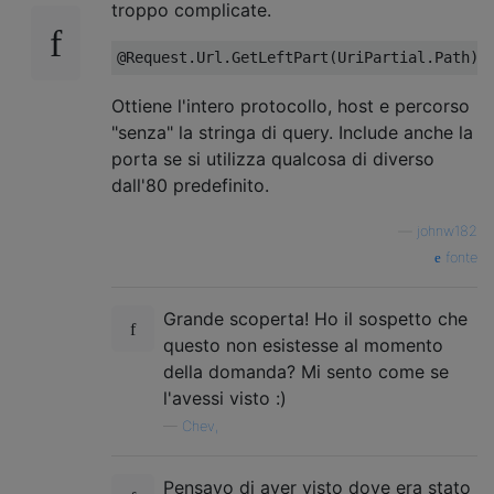
troppo complicate.
@Request
.
Url
.
GetLeftPart
(
UriPartial
.
Path
)
Ottiene l'intero protocollo, host e percorso
"senza" la stringa di query. Include anche la
porta se si utilizza qualcosa di diverso
dall'80 predefinito.
—
johnw182
fonte
Grande scoperta! Ho il sospetto che
questo non esistesse al momento
della domanda? Mi sento come se
l'avessi visto :)
—
Chev,
Pensavo di aver visto dove era stato