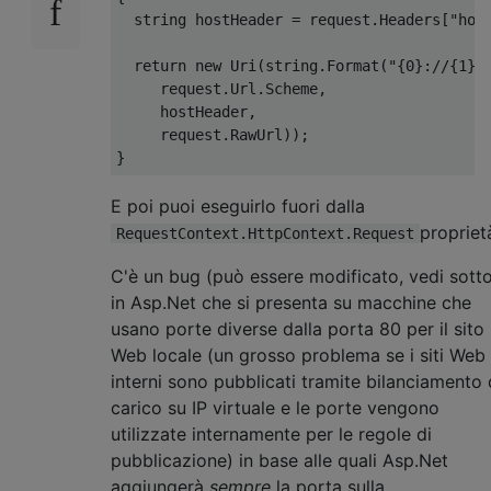
string
 hostHeader 
=
 request
.
Headers
[
"hos
return
new
Uri
(
string
.
Format
(
"{0}://{1}{
     request
.
Url
.
Scheme
,
     hostHeader
,
     request
.
RawUrl
));
}
E poi puoi eseguirlo fuori dalla
propriet
RequestContext.HttpContext.Request
C'è un bug (può essere modificato, vedi sott
in Asp.Net che si presenta su macchine che
usano porte diverse dalla porta 80 per il sito
Web locale (un grosso problema se i siti Web
interni sono pubblicati tramite bilanciamento 
carico su IP virtuale e le porte vengono
utilizzate internamente per le regole di
pubblicazione) in base alle quali Asp.Net
aggiungerà
sempre
la porta sulla