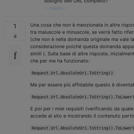
bisogno dell'URL completo?
—
Aspetta il
Una cosa che non è menzionata in altre rispos
1
tra maiuscole e minuscole, se verrà fatto rifer
(che non è nella domanda originale ma vale l
considerazione poiché questa domanda appar
simili ). Sulla base di altre risposte, inizialme
che per me ha funzionato:
Request.Url.AbsoluteUri.ToString()
Ma per essere più affidabile questo è diventa
Request.Url.AbsoluteUri.ToString().ToLower
E poi per i miei requisiti (verificando da qual
accede al sito e mostrando il contenuto perti
Request.Url.AbsoluteUri.ToString().ToLower