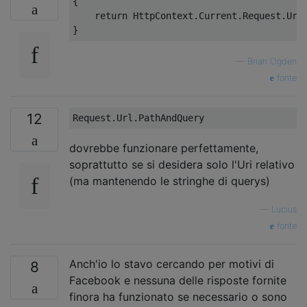
{
return
HttpContext
.
Current
.
Request
.
Url
}
—
Brian Ogden
fonte
12
Request.Url.PathAndQuery
dovrebbe funzionare perfettamente,
soprattutto se si desidera solo l'Uri relativo
(ma mantenendo le stringhe di querys)
—
Lucius
fonte
Anch'io lo stavo cercando per motivi di
8
Facebook e nessuna delle risposte fornite
finora ha funzionato se necessario o sono