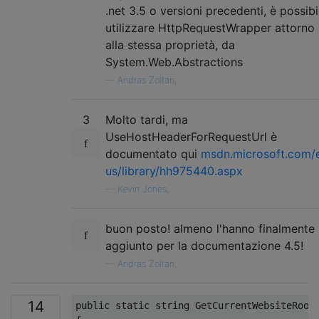
.net 3.5 o versioni precedenti, è possibi
utilizzare HttpRequestWrapper attorno
alla stessa proprietà, da
System.Web.Abstractions
—
Andras Zoltan,
3
Molto tardi, ma
UseHostHeaderForRequestUrl è
documentato qui
msdn.microsoft.com/
us/library/hh975440.aspx
—
Kevin Jones,
buon posto! almeno l'hanno finalmente
aggiunto per la documentazione 4.5!
—
Andras Zoltan,
14
public
static
string
GetCurrentWebsiteRoot