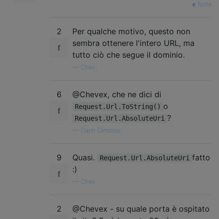
fonte
2
Per qualche motivo, questo non
sembra ottenere l'intero URL, ma
tutto ciò che segue il dominio.
—
Chev,
6
@Chevex, che ne dici di
o
Request.Url.ToString()
?
Request.Url.AbsoluteUri
—
Darin Dimitrov,
9
Quasi.
fatto
Request.Url.AbsoluteUri
:)
—
Chev,
2
@Chevex - su quale porta è ospitato