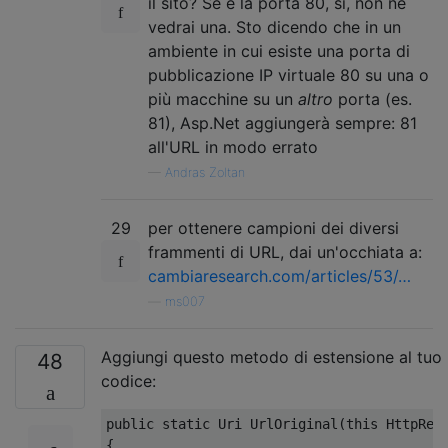
il sito? Se è la porta 80, sì, non ne
vedrai una. Sto dicendo che in un
ambiente in cui esiste una porta di
pubblicazione IP virtuale 80 su una o
più macchine su un
altro
porta (es.
81), Asp.Net aggiungerà sempre: 81
all'URL in modo errato
—
Andras Zoltan
29
per ottenere campioni dei diversi
frammenti di URL, dai un'occhiata a:
cambiaresearch.com/articles/53/…
—
ms007
Aggiungi questo metodo di estensione al tuo
48
codice:
public
static
Uri
UrlOriginal
(
this
HttpReq
{