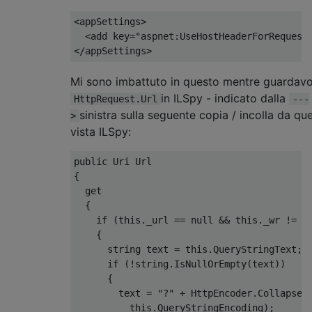
<appSettings>
<
add
 key
=
"aspnet:UseHostHeaderForRequest
</
appSettings
>
Mi sono imbattuto in questo mentre guardav
in ILSpy - indicato dalla
HttpRequest.Url
---
sinistra sulla seguente copia / incolla da que
>
vista ILSpy:
public
Uri
Url
{
get
{
if
(
this
.
_url 
==
null
&&
this
.
_wr 
!=
n
{
string
 text 
=
this
.
QueryStringText
;
if
(!
string
.
IsNullOrEmpty
(
text
))
{
        text 
=
"?"
+
HttpEncoder
.
CollapseP
this
.
QueryStringEncoding
);