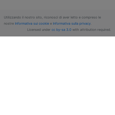
Utilizzando il nostro sito, riconosci di aver letto e compreso le
nostre
Informativa sui cookie
e
Informativa sulla privacy
.
Licensed under
cc by-sa 3.0
with attribution required.