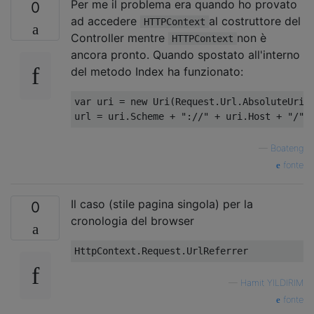
Per me il problema era quando ho provato
0
ad accedere
al costruttore del
HTTPContext
Controller mentre
non è
HTTPContext
ancora pronto. Quando spostato all'interno
del metodo Index ha funzionato:
var
 uri 
=
new
Uri
(
Request
.
Url
.
AbsoluteUri
)
url 
=
 uri
.
Scheme
+
"://"
+
 uri
.
Host
+
"/"
;
—
Boateng
fonte
Il caso (stile pagina singola) per la
0
cronologia del browser
HttpContext
.
Request
.
UrlReferrer
—
Hamit YILDIRIM
fonte