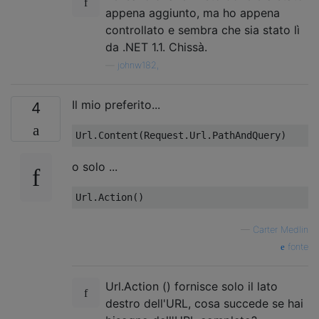
appena aggiunto, ma ho appena
controllato e sembra che sia stato lì
da .NET 1.1. Chissà.
—
johnw182,
Il mio preferito...
4
Url
.
Content
(
Request
.
Url
.
PathAndQuery
)
o solo ...
Url
.
Action
()
—
Carter Medlin
fonte
Url.Action () fornisce solo il lato
destro dell'URL, cosa succede se hai