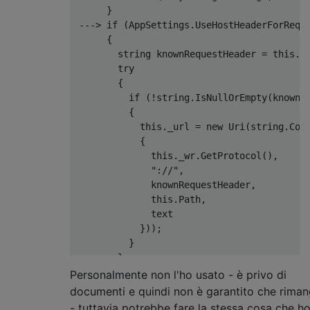
}
--->
if
(
AppSettings
.
UseHostHeaderForRequ
{
string
 knownRequestHeader 
=
this
.
_
try
{
if
(!
string
.
IsNullOrEmpty
(
knownR
{
this
.
_url 
=
new
Uri
(
string
.
Con
{
this
.
_wr
.
GetProtocol
(),
"://"
,
              knownRequestHeader
,
this
.
Path
,
              text 

}));
}
}
catch
(
UriFormatException
)
Personalmente non l'ho usato - è privo di
{
}
documenti e quindi non è garantito che rima
}
- tuttavia potrebbe fare la stessa cosa che h