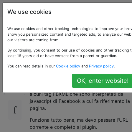
Programmazione
Tag
Account
We use cookies
Come ottenere l'URL
We use cookies and other tracking technologies to improve your brow
show you personalized content and targeted ads, to analyze our webs
our visitors are coming from.
della pagina corrente
By continuing, you consent to our use of cookies and other tracking t
in MVC 3
least 16 years old or have consent from a parent or guardian.
You can read details in our
Cookie policy
and
Privacy policy
.
Sto usando il plugin dei commenti di
OK, enter website!
360
Facebook su un blog che sto costruendo. Ha
alcuni tag FBXML che sono interpretati dal
javascript di Facebook a cui fa riferimento la
pagina.
Funziona tutto bene, ma devo passare l'URL
corrente e completo al plugin.