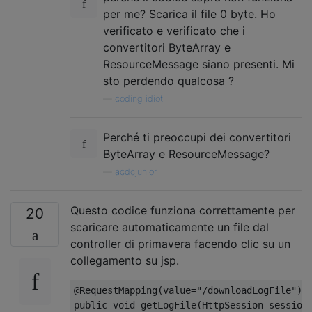
per me? Scarica il file 0 byte. Ho
verificato e verificato che i
convertitori ByteArray e
ResourceMessage siano presenti. Mi
sto perdendo qualcosa ?
—
coding_idiot
Perché ti preoccupi dei convertitori
ByteArray e ResourceMessage?
—
acdcjunior,
Questo codice funziona correttamente per
20
scaricare automaticamente un file dal
controller di primavera facendo clic su un
collegamento su jsp.
@RequestMapping
(
value
=
"/downloadLogFile"
)
public
void
 getLogFile
(
HttpSession
 session