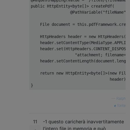
public
HttpEntity
<
byte
[]>
 createPdf
(
@PathVariable
(
"fileName"
)
File
 document 
=
this
.
pdfFramework
.
crea
HttpHeaders
 header 
=
new
HttpHeaders
()
    header
.
setContentType
(
MediaType
.
APPLIC
    header
.
set
(
HttpHeaders
.
CONTENT_DISPOSI
"attachment; filename="
    header
.
setContentLength
(
document
.
lengt
return
new
HttpEntity
<
byte
[]>(
new
File
                                  header
);
}
—
Ralph
fonte
11
-1 questo caricherà inavvertitamente
l'intero file in memoria e può