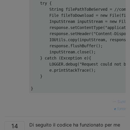
try
{
String
 filePathToBeServed 
=
//comp
File
 fileToDownload 
=
new
File
(
fil
InputStream
 inputStream 
=
new
File
        response
.
setContentType
(
"applicati
        response
.
setHeader
(
"Content-Dispos
IOUtils
.
copy
(
inputStream
,
 response
        response
.
flushBuffer
();
        inputStream
.
close
();
}
catch
(
Exception
 e
){
        LOGGER
.
debug
(
"Request could not be
        e
.
printStackTrace
();
}
}
—
Sunil
fonte
Di seguito il codice ha funzionato per me
14