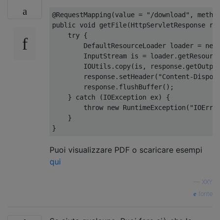
@RequestMapping
(
value 
=
"/download"
,
 metho
public
void
 getFile
(
HttpServletResponse
 re
try
{
DefaultResourceLoader
 loader 
=
new
InputStream
 is 
=
 loader
.
getResourc
IOUtils
.
copy
(
is
,
 response
.
getOutpu
        response
.
setHeader
(
"Content-Dispos
        response
.
flushBuffer
();
}
catch
(
IOException
 ex
)
{
throw
new
RuntimeException
(
"IOErro
}
}
Puoi visualizzare PDF o scaricare esempi
qui
—
XXY
fonte