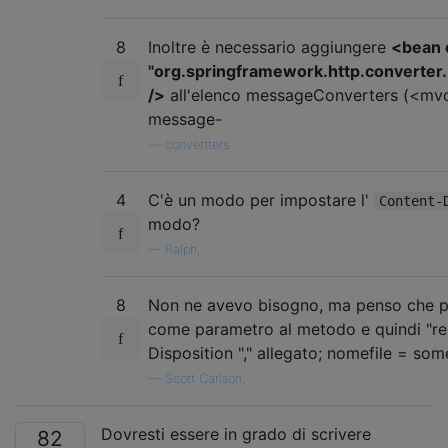
8
Inoltre è necessario aggiungere
<bean 
"org.springframework.http.converte
/>
all'elenco messageConverters (<mvc
message-
—
convertters
4
C'è un modo per impostare l'
Content-
modo?
—
Ralph,
8
Non ne avevo bisogno, ma penso che p
come parametro al metodo e quindi "re
Disposition "," allegato; nomefile = some
—
Scott Carlson,
Dovresti essere in grado di scrivere
82