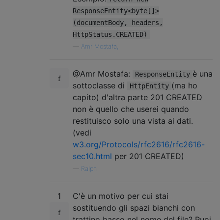
ResponseEntity<byte[]>
(documentBody, headers,
HttpStatus.CREATED)
—
Amr Mostafa,
@Amr Mostafa:
è una
ResponseEntity
sottoclasse di
(ma ho
HttpEntity
capito) d'altra parte 201 CREATED
non è quello che userei quando
restituisco solo una vista ai dati.
(vedi
w3.org/Protocols/rfc2616/rfc2616-
sec10.html
per 201 CREATED)
—
Ralph
1
C'è un motivo per cui stai
sostituendo gli spazi bianchi con
trattino basso nel nome del file? Puoi