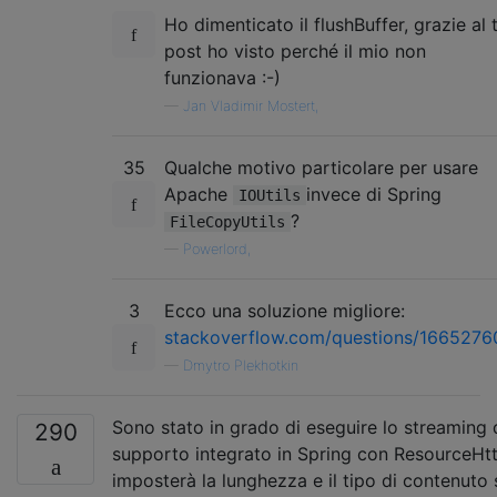
Ho dimenticato il flushBuffer, grazie al 
post ho visto perché il mio non
funzionava :-)
—
Jan Vladimir Mostert,
35
Qualche motivo particolare per usare
Apache
invece di Spring
IOUtils
?
FileCopyUtils
—
Powerlord,
3
Ecco una soluzione migliore:
stackoverflow.com/questions/16652760/
—
Dmytro Plekhotkin
Sono stato in grado di eseguire lo streaming d
290
supporto integrato in Spring con ResourceH
imposterà la lunghezza e il tipo di contenuto 