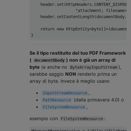
    header
.
set
(
HttpHeaders
.
CONTENT_DISPOSI
"attachment; filename="
    header
.
setContentLength
(
documentBody
.
l
return
new
HttpEntity
<
byte
[]>(
document
}
Se il tipo restituito del tuo PDF Framework
(
) non è già un array di
documentBbody
byte
(e anche no
),
ByteArrayInputStream
sarebbe saggio
NON
renderlo prima un
array di byte. Invece è meglio usare:
,
InputStreamResource
(dalla primavera 4.0) o
PathResource
,
FileSystemResource
esempio con
:
FileSystemResource
@RequestMapping
(
value 
=
"/files/{fileName}