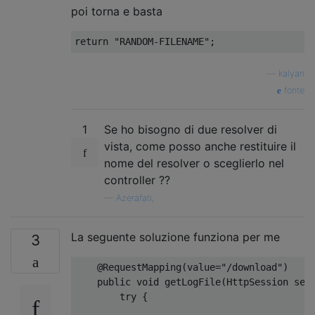
poi torna e basta
return
"RANDOM-FILENAME"
;
—
kalyan
fonte
1
Se ho bisogno di due resolver di
vista, come posso anche restituire il
nome del resolver o sceglierlo nel
controller ??
—
Azerafati,
La seguente soluzione funziona per me
3
@RequestMapping
(
value
=
"/download"
)
public
void
 getLogFile
(
HttpSession
 ses
try
{