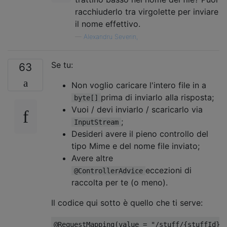
racchiuderlo tra virgolette per inviare
il nome effettivo.
—
Alexandru Severin,
Se tu:
63
Non voglio caricare l'intero file in a
prima di inviarlo alla risposta;
byte[]
Vuoi / devi inviarlo / scaricarlo via
;
InputStream
Desideri avere il pieno controllo del
tipo Mime e del nome file inviato;
Avere altre
eccezioni di
@ControllerAdvice
raccolta per te (o meno).
Il codice qui sotto è quello che ti serve:
@RequestMapping
(
value 
=
"/stuff/{stuffId}"