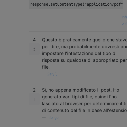
response
.
setContentType
(
"application/pdf"
)
—
Inf
f
4
Questo è praticamente quello che stav
per dire, ma probabilmente dovresti an
impostare l'intestazione del tipo di
risposta su qualcosa di appropriato per 
file.
—
GaryF,
2
Sì, ho appena modificato il post. Ho
generato vari tipi di file, quindi l'ho
lasciato al browser per determinare il t
di contenuto del file in base all'estensi
—
Infeligo,