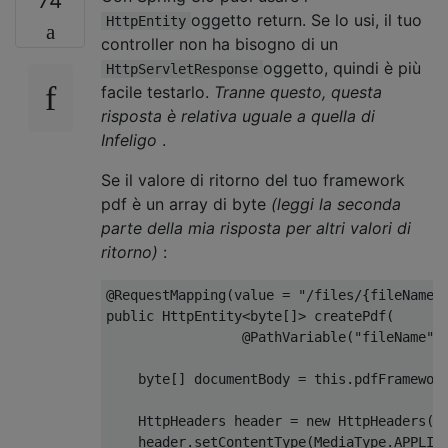
74
oggetto return. Se lo usi, il tuo
HttpEntity
controller non ha bisogno di un
oggetto, quindi è più
HttpServletResponse
facile testarlo.
Tranne questo, questa
risposta è relativa uguale a quella di
Infeligo
.
Se il valore di ritorno del tuo framework
pdf è un array di byte
(leggi la seconda
parte della mia risposta per altri valori di
ritorno)
:
@RequestMapping
(
value 
=
"/files/{fileName}
public
HttpEntity
<
byte
[]>
 createPdf
(
@PathVariable
(
"fileName"
)
byte
[]
 documentBody 
=
this
.
pdfFramewor
HttpHeaders
 header 
=
new
HttpHeaders
()
    header
.
setContentType
(
MediaType
.
APPLIC