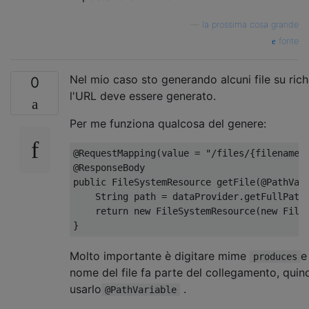
—
la prossima cosa grande
fonte
Nel mio caso sto generando alcuni file su rich
0
l'URL deve essere generato.
Per me funziona qualcosa del genere:
@RequestMapping
(
value 
=
"/files/{filename:
@ResponseBody
public
FileSystemResource
 getFile
(
@PathVar
String
 path 
=
 dataProvider
.
getFullPath
return
new
FileSystemResource
(
new
File
}
Molto importante è digitare mime
e
produces
nome del file fa parte del collegamento, quind
usarlo
.
@PathVariable