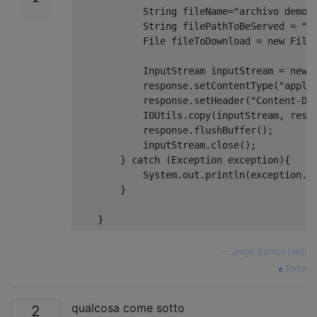
String
 fileName
=
"archivo demo.
String
 filePathToBeServed 
=
"C
File
 fileToDownload 
=
new
File
InputStream
 inputStream 
=
new
            response
.
setContentType
(
"appli
            response
.
setHeader
(
"Content-Di
IOUtils
.
copy
(
inputStream
,
 resp
            response
.
flushBuffer
();
            inputStream
.
close
();
}
catch
(
Exception
 exception
){
System
.
out
.
println
(
exception
.
g
}
}
—
Jorge Santos Neill
fonte
qualcosa come sotto
2