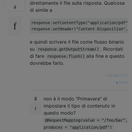
direttamente il file sulla risposta. Qualcosa
di simile a
response
.
setContentType
(
"application/pdf"
)
response
.
setHeader
(
"Content-Disposition"
,
e quindi scrivere il file come flusso binario
su
. Ricordati
response.getOutputStream()
di fare
alla fine e questo
response.flush()
dovrebbe farlo.
—
lobster1234
fonte
8
non è il modo "Primavera" di
impostare il tipo di contenuto in
questo modo?
@RequestMapping(value = "/foo/bar",
produces = "application/pdf")