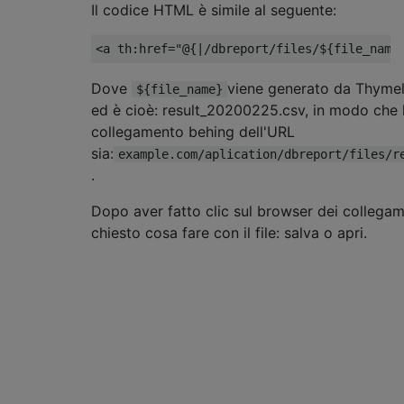
Il codice HTML è simile al seguente:
<
a th
:
href
=
"@{|/dbreport/files/${file_name
Dove
viene generato da Thymele
${file_name}
ed è cioè: result_20200225.csv, in modo che l
collegamento behing dell'URL
sia:
example.com/aplication/dbreport/files/r
.
Dopo aver fatto clic sul browser dei collegam
chiesto cosa fare con il file: salva o apri.