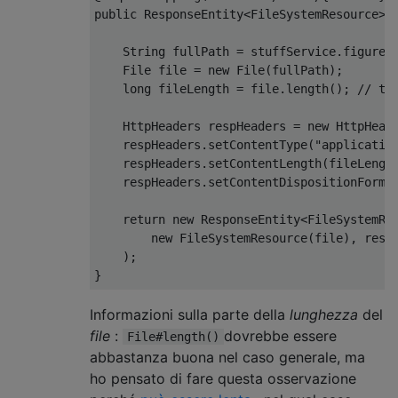
public
ResponseEntity
<
FileSystemResource
>
 
String
 fullPath 
=
 stuffService
.
figureO
File
 file 
=
new
File
(
fullPath
);
long
 fileLength 
=
 file
.
length
();
// th
HttpHeaders
 respHeaders 
=
new
HttpHead
    respHeaders
.
setContentType
(
"applicatio
    respHeaders
.
setContentLength
(
fileLengt
    respHeaders
.
setContentDispositionFormD
return
new
ResponseEntity
<
FileSystemRe
new
FileSystemResource
(
file
),
 resp
);
}
Informazioni sulla parte della
lunghezza
del
file
:
dovrebbe essere
File#length()
abbastanza buona nel caso generale, ma
ho pensato di fare questa osservazione