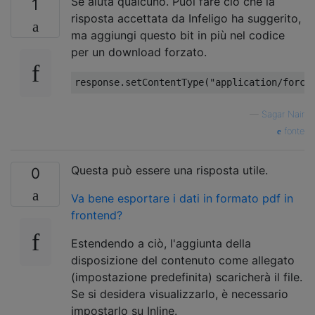
Se aiuta qualcuno. Puoi fare ciò che la
1
risposta accettata da Infeligo ha suggerito,
ma aggiungi questo bit in più nel codice
per un download forzato.
response
.
setContentType
(
"application/force
—
Sagar Nair
fonte
Questa può essere una risposta utile.
0
Va bene esportare i dati in formato pdf in
frontend?
Estendendo a ciò, l'aggiunta della
disposizione del contenuto come allegato
(impostazione predefinita) scaricherà il file.
Se si desidera visualizzarlo, è necessario
impostarlo su Inline.