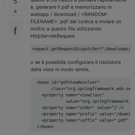
5
è, generare il pdf e memorizzarlo in
webapp / download / <RANDOM-
FILENAME> .pdf dal codice e inviare un
inoltro a questo file utilizzando
HttpServletRequest
request
.
getRequestDispatcher
(
"/downloads/<
o se è possibile configurare il risolutore
della vista in modo simile,
<
bean id
=
"pdfViewResolver"
class
=
"org.springframework.web.ser
<
property name
=
"viewClass"
              value
=
"org.springframework.w
<
property name
=
"order"
 value
=”
2
″/>
<
property name
=
"prefix"
 value
=
"/downlo
<
property name
=
"suffix"
 value
=
".pdf"
/
</
bean
>