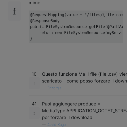
mime
@RequestMapping
(
value 
=
"/files/{file_name
@ResponseBody
public
FileSystemResource
 getFile
(
@PathVar
return
new
FileSystemResource
(
myServic
}
10
Questo funziona Ma il file (file .csv) v
scaricato - come posso forzare il dow
—
Chzbrgla,
41
Puoi aggiungere produce =
MediaType.APPLICATION_OCTET_STRE
per forzare il download
—
David Kago,