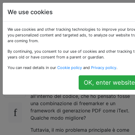
Programmazione
Tag
Account
We use cookies
Download di un file
We use cookies and other tracking technologies to improve your bro
you personalized content and targeted ads, to analyze our website tra
are coming from.
dai controller di
By continuing, you consent to our use of cookies and other tracking t
primavera
years old or have consent from a parent or guardian.
You can read details in our
Cookie policy
and
Privacy policy
.
Ho un requisito in cui devo scaricare un PDF
OK, enter website
387
dal sito Web. Il PDF deve essere generato
all'interno del codice, che ho pensato fosse
una combinazione di freemarker e un
framework di generazione PDF come iText.
Qualche modo migliore?
Tuttavia, il mio problema principale è come