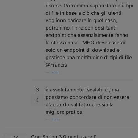
risorse. Potremmo supportare più tipi
di file in base a ciò che gli utenti
vogliono caricare in quel caso,
potremmo finire con così tanti
endpoint che essenzialmente fanno
la stessa cosa. IMHO deve esserci
solo un endpoint di download e
gestisce una moltitudine di tipi di file.
@Francis
—
Rose,
3
è assolutamente "scalabile", ma
possiamo concordare di non essere
d'accordo sul fatto che sia la
migliore pratica
—
Black
Con Spring 3.0 puoi usare l'