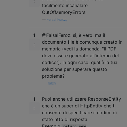
facilmente incanalare
OutOfMemoryErrors.
—
Faisal Feroz,
1
@FaisalFeroz: sì, è vero, ma il
documento file è comunque creato in
memoria (vedi la domanda: "Il PDF
deve essere generato all'interno del
codice"). In ogni caso, qual è la tua
soluzione per superare questo
problema?
—
Ralph
1
Puoi anche utilizzare ResponseEntity
che è un super di HttpEntity che ti
consente di specificare il codice di
stato http di risposta.
Esempio:
return new