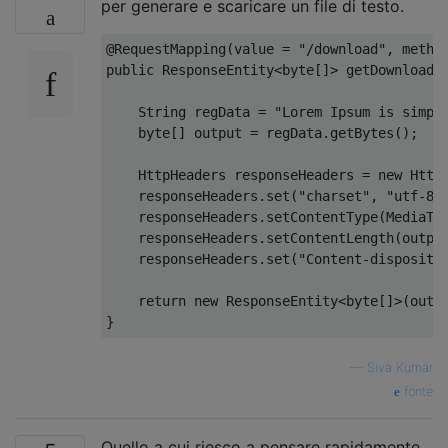
per generare e scaricare un file di testo.
@RequestMapping
(
value 
=
"/download"
,
 metho
public
ResponseEntity
<
byte
[]>
 getDownloadD
String
 regData 
=
"Lorem Ipsum is simpl
byte
[]
 output 
=
 regData
.
getBytes
();
HttpHeaders
 responseHeaders 
=
new
Http
    responseHeaders
.
set
(
"charset"
,
"utf-8"
    responseHeaders
.
setContentType
(
MediaTy
    responseHeaders
.
setContentLength
(
outpu
    responseHeaders
.
set
(
"Content-dispositi
return
new
ResponseEntity
<
byte
[]>(
outp
}
—
Siva Kumar
fonte
Quello a cui riesco a pensare rapidamente