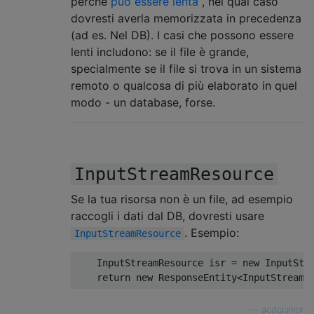
perché
può essere lenta
, nel qual caso
dovresti averla memorizzata in precedenza
(ad es. Nel DB). I casi che possono essere
lenti includono: se il file è grande,
specialmente se il file si trova in un sistema
remoto o qualcosa di più elaborato in quel
modo - un database, forse.
InputStreamResource
Se la tua risorsa non è un file, ad esempio
raccogli i dati dal DB, dovresti usare
. Esempio:
InputStreamResource
InputStreamResource
 isr 
=
new
InputStr
return
new
ResponseEntity
<
InputStreamR
—
acdcjunior