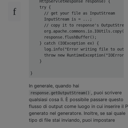
HttpServletResponse
 response
)
{
try
{
// get your file as InputStream
InputStream
 is 
=
...;
// copy it to response's OutputStrea
      org
.
apache
.
commons
.
io
.
IOUtils
.
copy
(
i
      response
.
flushBuffer
();
}
catch
(
IOException
 ex
)
{
      log
.
info
(
"Error writing file to outp
throw
new
RuntimeException
(
"IOError 
}
}
In generale, quando hai
, puoi scrivere
response.getOutputStream()
qualsiasi cosa lì. È possibile passare questo
flusso di output come luogo in cui inserire il 
generato nel generatore. Inoltre, se sai quale
tipo di file stai inviando, puoi impostare