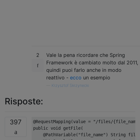
2
Vale la pena ricordare che Spring
Framework è cambiato molto dal 2011,
quindi puoi farlo anche in modo
reattivo -
ecco
un esempio
—
Krzysztof Skrzynecki
Risposte:
397
@RequestMapping
(
value 
=
"/files/{file_name
public
void
 getFile
(
@PathVariable
(
"file_name"
)
String
 file