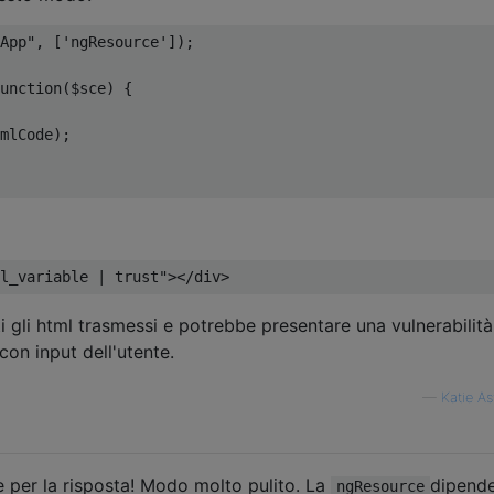
App"
,
[
'ngResource'
]);
unction
(
$sce
)
{
mlCode
);
l_variable | trust"
></
div
>
utti gli html trasmessi e potrebbe presentare una vulnerabilit
con input dell'utente.
—
Katie As
e per la risposta! Modo molto pulito. La
dipend
ngResource