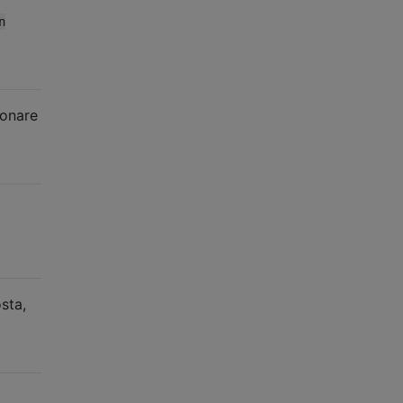
n
ionare
sta,