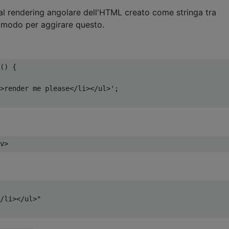
al rendering angolare dell'HTML creato come stringa tra
n modo per aggirare questo.
()
{
>render me please</li></ul>'
;
v
>
/li></ul>"