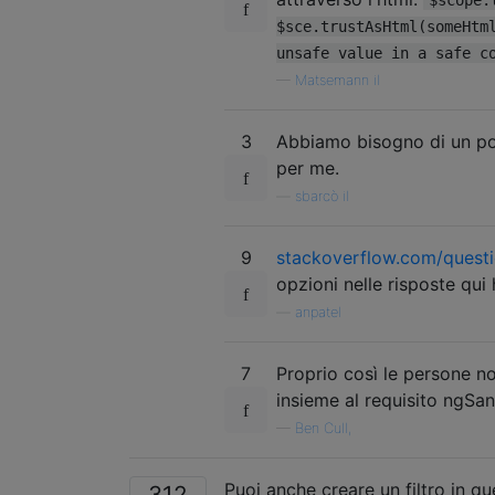
$sce.trustAsHtml(someHtm
unsafe value in a safe c
—
Matsemann il
3
Abbiamo bisogno di un po 
per me.
—
sbarcò il
9
stackoverflow.com/quest
opzioni nelle risposte qu
—
anpatel
7
Proprio così le persone n
insieme al requisito ngSan
—
Ben Cull,
Puoi anche creare un filtro in q
312