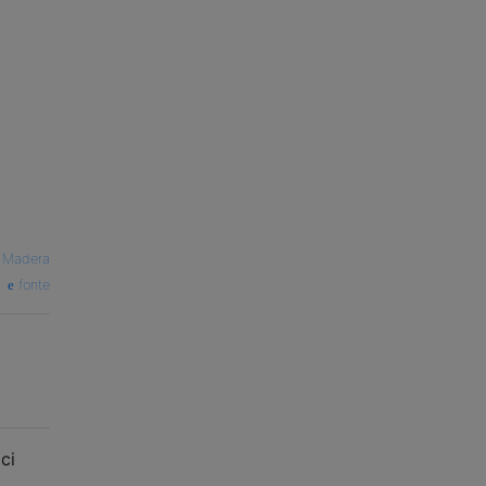
 Madera
fonte
aci