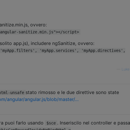
anitize.min.js, ovvero:
angular-sanitize.min.js"></script>
i solito app.js), includere ngSanitize, ovvero:
'myApp.filters', 'myApp.services', 'myApp.directives',
—
Luke
stato rimosso e le due direttive sono state
html-unsafe
om/angular/angular.js/blob/master/…
ra puoi farlo usando
. Inseriscilo nel controller e pass
$sce
thisCanBeusedInsideNgBindHtml =