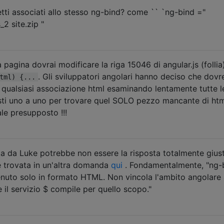
tti associati allo stesso ng-bind? come `` `ng-bind ="
_2 site.zip "
 pagina dovrai modificare la riga 15046 di angular.js (follia
. Gli sviluppatori angolari hanno deciso che dovre
tml) {...
e qualsiasi associazione html esaminando lentamente tutte l
sti uno a uno per trovare quel SOLO pezzo mancante di html.
le presupposto !!!
lta da Luke potrebbe non essere la risposta totalmente gius
e trovata in un'altra domanda
qui
. Fondamentalmente, "ng-
enuto solo in formato HTML. Non vincola l'ambito angolare 
 il servizio $ compile per quello scopo."