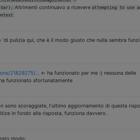
Altrimenti continuavo a ricevere
lVar);
attempting to use a
ontext
'di pulizia qui, che è il modo giusto che nulla sembra funz
ions/21829275/…
<- ha funzionato per me :) nessuna delle
i ha funzionato sfortunatamente
on sono scoraggiate, l'ultimo aggiornamento di questa rispo
itize in fondo alla risposta, funziona davvero.
uesto modo: