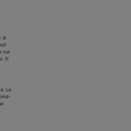
) di
sti
e tue
 !!!
ta. La
bind-
al