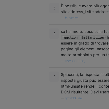
È possibile avere più ogge
site.address_1 site.address
—
fauverism
se hai molte cose sulla tua
function htmlSanitizer(h
essere in grado di trovar
pagine gli elementi nasco
molto arrabbiato per un ta
—
user3338098,
Spiacenti, la risposta sce
risposta giusta può esser
html-unsafe rende il cont
DOM risultante. Devi usare
—
gm2008 del