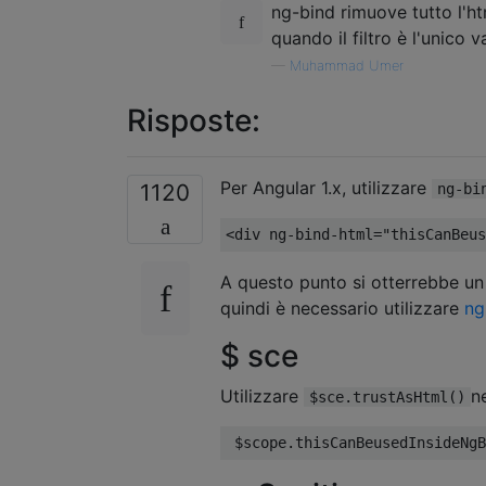
ng-bind rimuove tutto l'ht
quando il filtro è l'unico v
—
Muhammad Umer
Risposte:
Per Angular 1.x, utilizzare
1120
ng-bi
<
div ng
-
bind
-
html
=
"thisCanBeus
A questo punto si otterrebbe u
quindi è necessario utilizzare
ng
$ sce
Utilizzare
n
$sce.trustAsHtml()
 $scope
.
thisCanBeusedInsideNgB