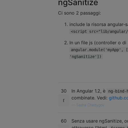
ngSanitize
Ci sono 2 passaggi:
include la risorsa angular-s
<script src="lib/angular/
In un file js (controller o d
angular.module('myApp', [
'ngSanitize'])
30
In Angular 1.2, è
ng-bind-
combinate. Vedi:
github.c
—
Sasha Chedygov
60
Senza usare ngSanitize, o
attraverso l'html.
$scope.