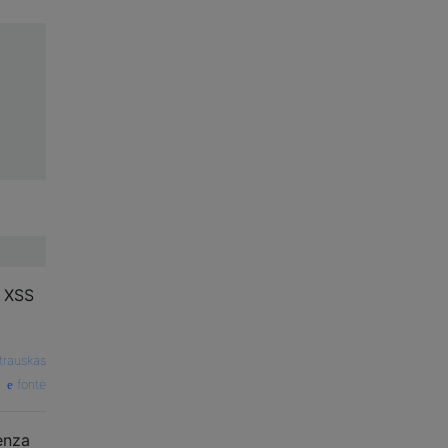
à XSS
trauskas
fonte
enza