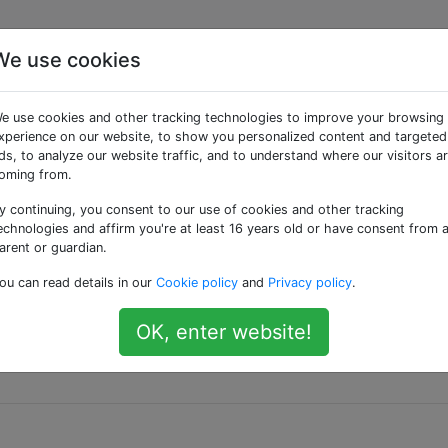
We use cookies
vista dal controller
e use cookies and other tracking technologies to improve your browsing
xperience on our website, to show you personalized content and targeted
ds, to analyze our website traffic, and to understand where our visitors a
oming from.
y continuing, you consent to our use of cookies and other tracking
o
HTML
in un controller AngularJS e mostrare questo HTML 
echnologies and affirm you're at least 16 years old or have consent from 
arent or guardian.
ou can read details in our
Cookie policy
and
Privacy policy
.
formare un BLOB JSON incoerente in un elenco nidificato di
viene creato nel controller e ora sto cercando di visualizza
OK, enter website!
ello, ma non posso renderlo nella vista senza che stampi