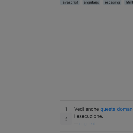
javascript
angularjs
escaping
html
1
Vedi anche
questa doman
l'esecuzione.
—
enigment