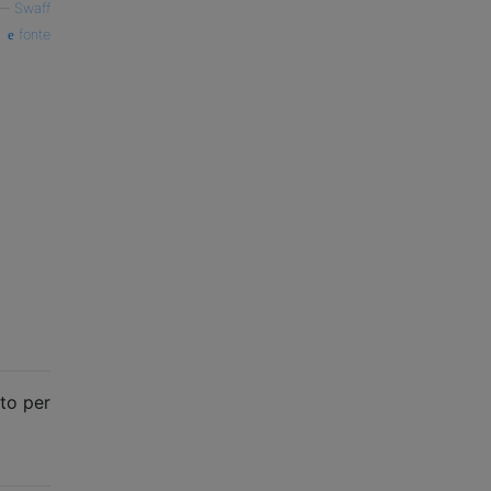
—
Swaff
fonte
ito per