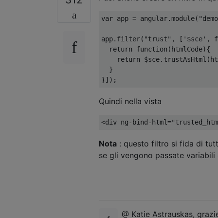
var
 app 
=
 angular
.
module
(
"demo
app
.
filter
(
"trust"
,
[
'$sce'
,
f
return
function
(
htmlCode
){
return
 $sce
.
trustAsHtml
(
ht
}
}]);
Quindi nella vista
<
div ng
-
bind
-
html
=
"trusted_htm
Nota
: questo filtro si fida di t
se gli vengono passate variabili 
@ Katie Astrauskas, grazi