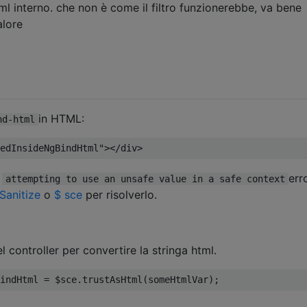
ml interno. che non è come il filtro funzionerebbe, va bene
alore
in HTML:
nd-html
edInsideNgBindHtml"
></
div
>
n
err
attempting to use an unsafe value in a safe context
Sanitize
o
$ sce
per risolverlo.
el controller per convertire la stringa html.
indHtml 
=
 $sce
.
trustAsHtml
(
someHtmlVar
);