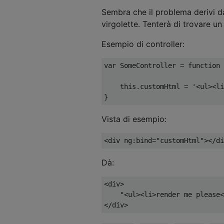
Sembra che il problema derivi d
virgolette. Tenterà di trovare u
Esempio di controller:
var
SomeController
=
function
this
.
customHtml 
=
'<ul><li
}
Vista di esempio:
<
div ng
:
bind
=
"customHtml"
></
di
Dà:
<
div
>
"<ul><li>render me please<
</
div
>