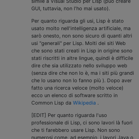
simile a Visual Studio per Lisp (può creare
GUI, tuttavia, non l'ho mai usato).
Per quanto riguarda gli usi, Lisp è stato
usato molto nell'intelligenza artificiale, ma
sarò onesto, non sono sicuro di quanti altri
usi "generali" per Lisp. Molti dei siti Web
che sono stati creati in Lisp in origine sono
stati riscritti in altre lingue, quindi è difficile
dire che sia utilizzato nello sviluppo web
(senza dire che non lo è, ma i siti più grandi
che lo usano non lo fanno più ). Dopo aver
fatto una ricerca veloce (molto veloce)
ecco un elenco di software scritto in
Common Lisp da
Wikipedia
.
[EDIT] Per quanto riguarda l'uso
professionale di Lisp, ci sono lavori là fuori
che ti farebbero usare Lisp. Non sono
numerosi come, ad esempio, i lavori Java o