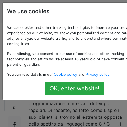
Ingegneria
Tag
We use cookies
Account
software
We use cookies and other tracking technologies to improve your bro
LISP è ancora utile
experience on our website, to show you personalized content and ta
ads, to analyze our website traffic, and to understand where our visit
coming from.
nel mondo di oggi?
By continuing, you consent to our use of cookies and other tracking
Quale versione è più
technologies and affirm you're at least 16 years old or have consent 
parent or guardian.
utilizzata?
You can read details in our
Cookie policy
and
Privacy policy
.
OK, enter website!
Cerco di insegnarmi un nuovo linguaggio di
117
programmazione a intervalli di tempo
regolari. Di recente, ho letto come Lisp e i
suoi dialetti si trovino all'estremità opposta
dello spettro da linguaggi come C / C ++, il