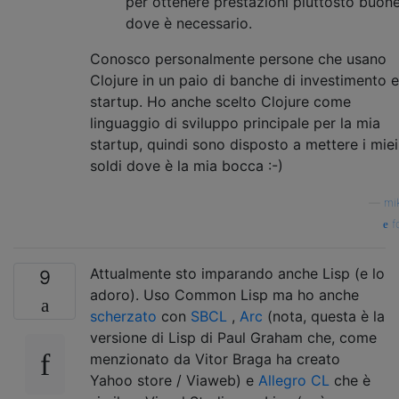
per ottenere prestazioni piuttosto buon
dove è necessario.
Conosco personalmente persone che usano
Clojure in un paio di banche di investimento e
startup. Ho anche scelto Clojure come
linguaggio di sviluppo principale per la mia
startup, quindi sono disposto a mettere i miei
soldi dove è la mia bocca :-)
—
mi
f
Attualmente sto imparando anche Lisp (e lo
9
adoro). Uso Common Lisp ma ho anche
scherzato
con
SBCL
,
Arc
(nota, questa è la
versione di Lisp di Paul Graham che, come
menzionato da Vitor Braga ha creato
Yahoo store / Viaweb) e
Allegro CL
che è