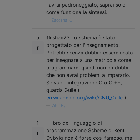
l'avrai padroneggiato, saprai solo
come funziona la sintassi.
—
Zaccaria K,
5
@ shan23 Lo schema è stato
progettato per l'insegnamento.
Potrebbe senza dubbio essere usato
per insegnare a una matricola come
programmare, quindi non ho dubbi
che non avrai problemi a impararlo.
Se vuoi l'integrazione C o C ++,
guarda Guile (
en.wikipedia.org/wiki/GNU_Guile
).
—
Vitor Py,
1
Il libro del linguaggio di
programmazione Scheme di Kent
Dybvig non è forse così famoso, ma