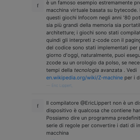
è un famoso esempio estremamente pr
macchina virtuale basata su bytecode.
questi giochi Infocom negli anni '80 po
sia più grandi della memoria sia portatil
architetture; i giochi sono stati compila
quindi gli interpreti z-code con il pagi
del codice sono stati implementati per 
giorno d'oggi, naturalmente, puoi esegu
zcode su un orologio da polso, se nece
tempi della
tecnologia
avanzata . Vedi
en.wikipedia.org/wiki/Z-machine
per i d
—
Eric Lippert,
Il compilatore @EricLippert non è un dis
dispositivo è qualcosa che contiene ha
Possiamo dire un programma predefini
serie di regole per convertire i dati di i
macchina