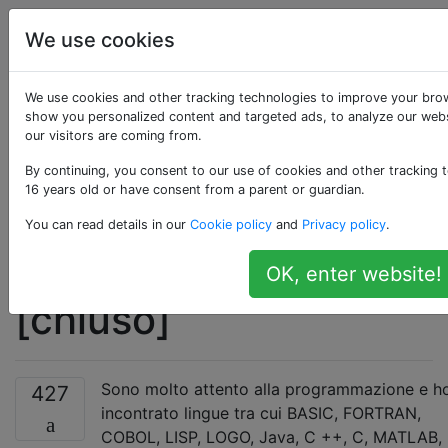
Ingegneria
Tag
We use cookies
Account
software
We use cookies and other tracking technologies to improve your brow
Come faccio a creare
show you personalized content and targeted ads, to analyze our webs
our visitors are coming from.
il mio linguaggio di
By continuing, you consent to our use of cookies and other tracking t
16 years old or have consent from a parent or guardian.
programmazione e un
You can read details in our
Cookie policy
and
Privacy policy
.
compilatore per esso
OK, enter website!
[chiuso]
Sono molto attento alla programmazione e h
427
incontrato lingue tra cui BASIC, FORTRAN,
COBOL, LISP, LOGO, Java, C ++, C, MATLAB,