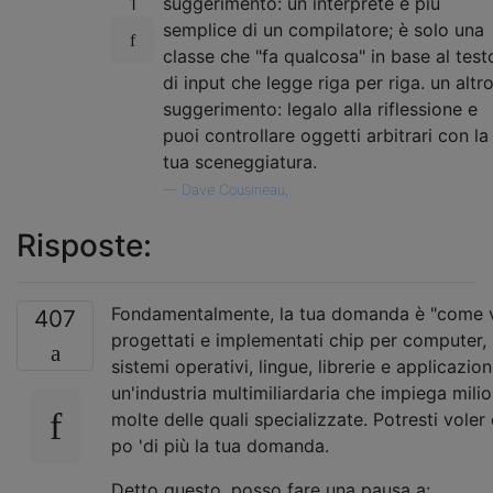
1
suggerimento: un interprete è più
semplice di un compilatore; è solo una
classe che "fa qualcosa" in base al test
di input che legge riga per riga. un altr
suggerimento: legalo alla riflessione e
puoi controllare oggetti arbitrari con la
tua sceneggiatura.
—
Dave Cousineau,
Risposte:
Fondamentalmente, la tua domanda è "come
407
progettati e implementati chip per computer, s
sistemi operativi, lingue, librerie e applicazioni
un'industria multimiliardaria che impiega milio
molte delle quali specializzate. Potresti vole
po 'di più la tua domanda.
Detto questo, posso fare una pausa a: