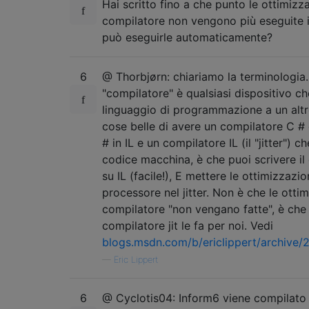
Hai scritto fino a che punto le ottimizz
compilatore non vengono più eseguite i
può eseguirle automaticamente?
6
@ Thorbjørn: chiariamo la terminologia
"compilatore" è qualsiasi dispositivo c
linguaggio di programmazione a un altr
cose belle di avere un compilatore C #
# in IL e un compilatore IL (il "jitter") c
codice macchina, è che puoi scrivere il
su IL (facile!), E mettere le ottimizzazio
processore nel jitter. Non è che le ottim
compilatore "non vengano fatte", è che 
compilatore jit le fa per noi. Vedi
blogs.msdn.com/b/ericlippert/archive/
—
Eric Lippert
6
@ Cyclotis04: Inform6 viene compilato 