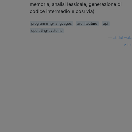
memoria, analisi lessicale, generazione di
codice intermedio e così via)
programming-languages
architecture
api
operating-systems
—
abdul wak
fon