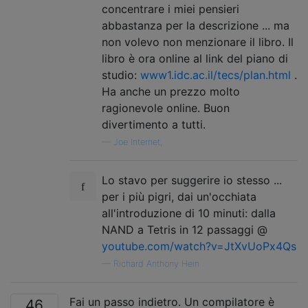
concentrare i miei pensieri
abbastanza per la descrizione ... ma
non volevo non menzionare il libro. Il
libro è ora online al link del piano di
studio:
www1.idc.ac.il/tecs/plan.html
.
Ha anche un prezzo molto
ragionevole online. Buon
divertimento a tutti.
—
Joe Internet,
Lo stavo per suggerire io stesso ...
per i più pigri, dai un'occhiata
all'introduzione di 10 minuti: dalla
NAND a Tetris in 12 passaggi @
youtube.com/watch?v=JtXvUoPx4Qs
—
Richard Anthony Hein
Fai un passo indietro. Un compilatore è
46