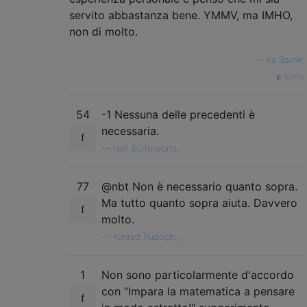
servito abbastanza bene. YMMV, ma IMHO,
non di molto.
—
Ira Baxter
fonte
54
-1 Nessuna delle precedenti è
necessaria.
—
Neil Butterworth,
77
@nbt Non è necessario quanto sopra.
Ma tutto quanto sopra aiuta. Davvero
molto.
—
Konrad Rudolph,
1
Non sono particolarmente d'accordo
con "Impara la matematica a pensare