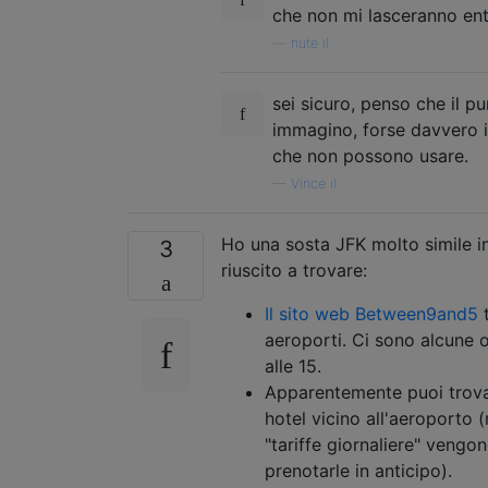
che non mi lasceranno entr
—
nute il
sei sicuro, penso che il pu
immagino, forse davvero il
che non possono usare.
—
Vince il
Ho una sosta JFK molto simile i
3
riuscito a trovare:
Il sito web Between9and5
t
aeroporti. Ci sono alcune 
alle 15.
Apparentemente puoi trovare
hotel vicino all'aeroporto 
"tariffe giornaliere" vengo
prenotarle in anticipo).