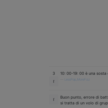
3
10: 00-19: 00 è una sosta 
—
LessPop_MoreFizz
Buon punto, errore di batt
si tratta di un volo di gru