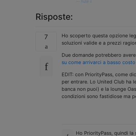
—
nute il
Risposte:
Ho scoperto questa opzione legg
7
soluzioni valide e a prezzi ragio
Due domande potrebbero avere r
su come arrivarci a basso costo
EDIT: con PriorityPass, come dic
per entrare. Lo United Club ha l
banca non puoi) e la lounge Oasi
condizioni sono fastidiose ma p
Ho PriorityPass, quindi l