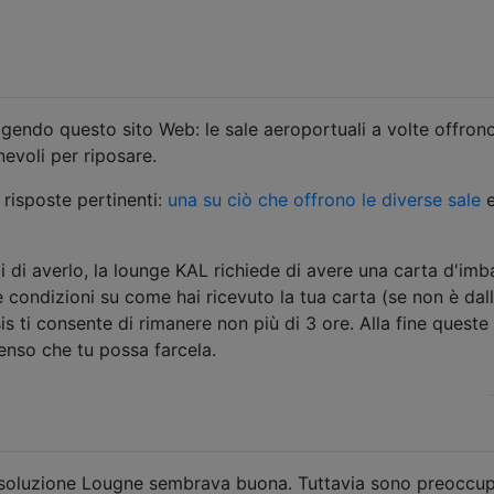
endo questo sito Web: le sale aeroportuali a volte offron
nevoli per riposare.
isposte pertinenti:
una su ciò che offrono le diverse sale
i di averlo, la lounge KAL richiede di avere una carta d'imb
e condizioni su come hai ricevuto la tua carta (se non è dal
s ti consente di rimanere non più di 3 ore. Alla fine queste
enso che tu possa farcela.
a soluzione Lougne sembrava buona. Tuttavia sono preoccu