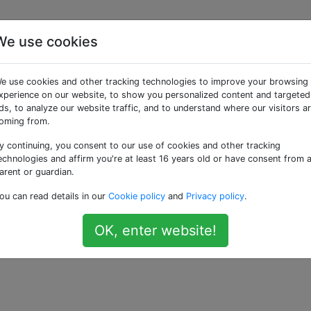
We use cookies
roportuale diurno
e use cookies and other tracking technologies to improve your browsing
K (New York)?
xperience on our website, to show you personalized content and targeted
ds, to analyze our website traffic, and to understand where our visitors a
oming from.
y continuing, you consent to our use of cookies and other tracking
w York). Dalle 10 alle 19 (anche se per motivi personali de
echnologies and affirm you're at least 16 years old or have consent from 
arent or guardian.
ou can read details in our
Cookie policy
and
Privacy policy
.
di 2 giorni, mi piacerebbe fare una pausa per fare la docc
arlo a basso costo?
OK, enter website!
, se è importante ...