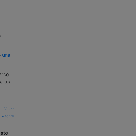
o
e
una
arco
la tua
—
Vince
fonte
pato