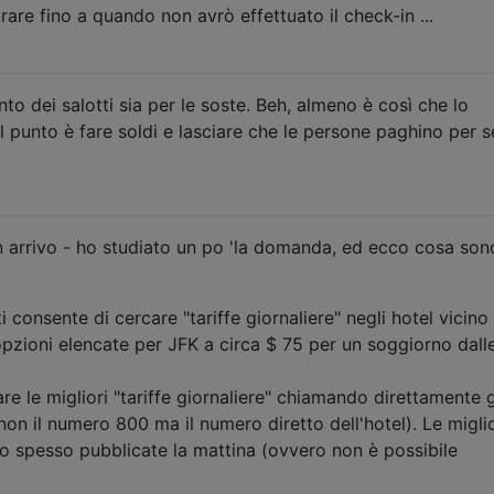
are fino a quando non avrò effettuato il check-in ...
nto dei salotti sia per le soste. Beh, almeno è così che lo
 punto è fare soldi e lasciare che le persone paghino per s
n arrivo - ho studiato un po 'la domanda, ed ecco cosa son
i consente di cercare "tariffe giornaliere" negli hotel vicino 
opzioni elencate per JFK a circa $ 75 per un soggiorno dall
 le migliori "tariffe giornaliere" chiamando direttamente g
(non il numero 800 ma il numero diretto dell'hotel). Le miglio
no spesso pubblicate la mattina (ovvero non è possibile