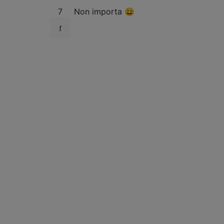
7
Non importa 😀