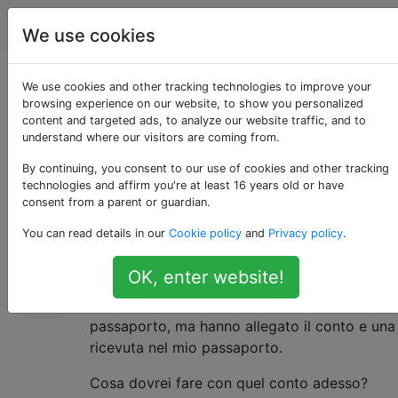
Viaggio
Tag
Account
We use cookies
Esenzione fiscale a
We use cookies and other tracking technologies to improve your
browsing experience on our website, to show you personalized
content and targeted ads, to analyze our website traffic, and to
Tokyo
understand where our visitors are coming from.
By continuing, you consent to our use of cookies and other tracking
technologies and affirm you're at least 16 years old or have
Vengo dall'India e ho visitato Tokyo di
26
consent from a parent or guardian.
recente. Questo è stato il mio primo viaggio
You can read details in our
Cookie policy
and
Privacy policy
.
all'estero. All'aeroporto internazionale di
Haneda ho acquistato alcuni articoli e le
OK, enter website!
tasse sono state esentate per gli acquirenti
stranieri quando ho mostrato il mio
passaporto, ma hanno allegato il conto e una
ricevuta nel mio passaporto.
Cosa dovrei fare con quel conto adesso?