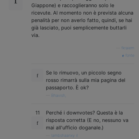
Giappone) e raccoglieranno solo le
ricevute. Al momento non è prevista alcuna
penalità per non averlo fatto, quindi, se hai
già lasciato, puoi semplicemente buttarli
via.
—
fkraiem
fonte
Se lo rimuovo, un piccolo segno
rosso rimarrà sulla mia pagina del
passaporto. È ok?
—
Bhavish,
11
Perché i downvotes? Questa è la
risposta corretta (E no, nessuno va
mai all'ufficio doganale.)
—
lambshaanxy il