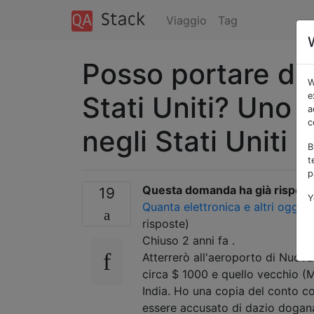
Viaggio
Tag
Posso portare due
W
Stati Uniti? Uno 
e
a
c
negli Stati Uniti 
B
t
p
Questa domanda ha già rispost
19
Y
Quanta elettronica e altri ogget
risposte)
Chiuso
2 anni fa
.
Atterrerò all'aeroporto di Nuova
circa $ 1000 e quello vecchio (M
India. Ho una copia del conto co
essere accusato di dazio dogana