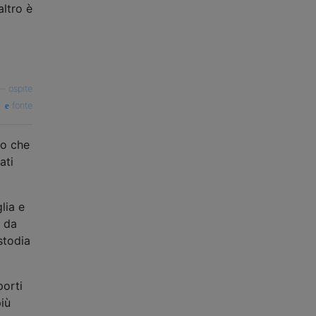
altro è
—
ospite
fonte
ro che
ati
lia e
p da
ustodia
porti
più