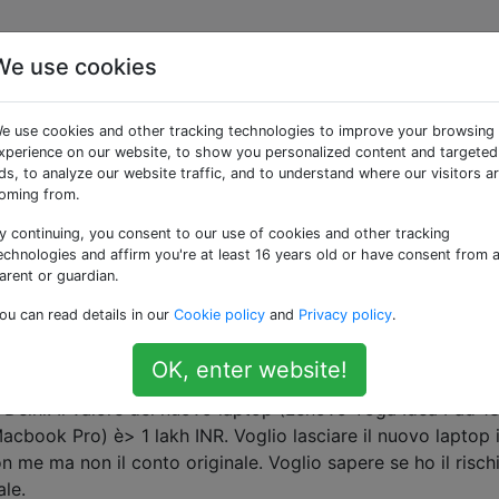
We use cookies
 laptop in India dagli
e use cookies and other tracking technologies to improve your browsing
acquistato in India e un
xperience on our website, to show you personalized content and targeted
ds, to analyze our website traffic, and to understand where our visitors a
oming from.
[duplicato]
y continuing, you consent to our use of cookies and other tracking
echnologies and affirm you're at least 16 years old or have consent from 
arent or guardian.
e qui
:
ou can read details in our
Cookie policy
and
Privacy policy
.
ti di valore posso portare in franchigia quando vado in Indi
OK, enter website!
 Delhi. Il valore del nuovo laptop (Lenovo Yoga Idea Pad 13
acbook Pro) è> 1 lakh INR. Voglio lasciare il nuovo laptop 
n me ma non il conto originale. Voglio sapere se ho il risch
le.