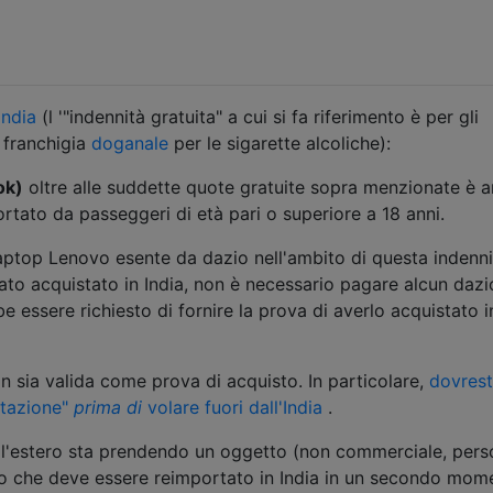
India
(l '"indennità gratuita" a cui si fa riferimento è per gli
n franchigia
doganale
per le sigarette alcoliche):
ok)
oltre alle suddette quote gratuite sopra menzionate è 
ortato da passeggeri di età pari o superiore a 18 anni.
laptop Lenovo esente da dazio nell'ambito di questa indenni
ato acquistato in India, non è necessario pagare alcun dazi
e essere richiesto di fornire la prova di averlo acquistato i
 sia valida come prova di acquisto. In particolare,
dovrest
rtazione"
prima di
volare fuori dall'India
.
l'estero sta prendendo un oggetto (non commerciale, pers
o che deve essere reimportato in India in un secondo mom