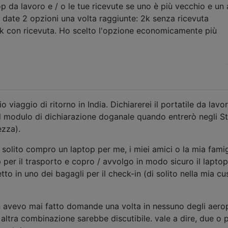
ptop da lavoro e / o le tue ricevute se uno è più vecchio e un 
 date 2 opzioni una volta raggiunte: 2k senza ricevuta
3k con ricevuta. Ho scelto l'opzione economicamente più
 viaggio di ritorno in India. Dichiarerei il portatile da lavo
ul modulo di dichiarazione doganale quando entrerò negli St
ezza).
di solito compro un laptop per me, i miei amici o la mia famig
per il trasporto e copro / avvolgo in modo sicuro il lapto
etto in uno dei bagagli per il check-in (di solito nella mia c
on avevo mai fatto domande una volta in nessuno degli aero
 altra combinazione sarebbe discutibile. vale a dire, due o 