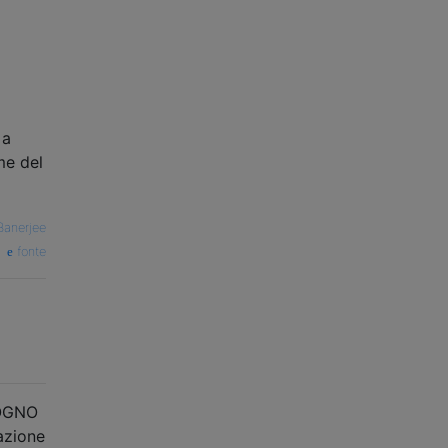
 a
me del
Banerjee
fonte
ISOGNO
zazione