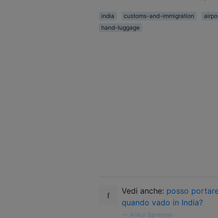
india
customs-and-immigration
airpo
hand-luggage
Vedi anche:
posso portare 
quando vado in India?
—
Ankur Banerjee