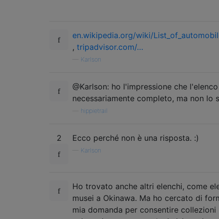
en.wikipedia.org/wiki/List_of_automob
,
tripadvisor.com/…
—
Karlson
@Karlson: ho l'impressione che l'elenco
necessariamente completo, ma non lo s
—
hippietrail
2
Ecco perché non è una risposta. :)
—
Karlson
Ho trovato anche altri elenchi, come el
musei a Okinawa. Ma ho cercato di form
mia domanda per consentire collezioni 