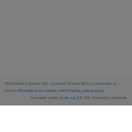
Utilizzando il nostro sito, riconosci di aver letto e compreso le
nostre
Informativa sui cookie
e
Informativa sulla privacy
.
Licensed under
cc by-sa 3.0
with attribution required.