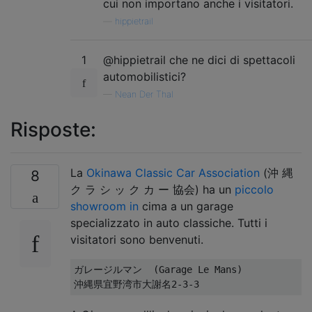
cui non importano anche i visitatori.
—
hippietrail
1
@hippietrail che ne dici di spettacoli
automobilistici?
—
Nean Der Thal
Risposte:
La
Okinawa Classic Car Association
(沖 縄
8
ク ラ シ ッ ク カ ー 協会) ha un
piccolo
showroom in
cima a un garage
specializzato in auto classiche. Tutti i
visitatori sono benvenuti.
ガレージルマン  (Garage Le Mans)
