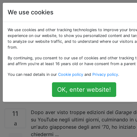
Viaggio
Tag
Account
We use cookies
C'è qualche tipo di
We use cookies and other tracking technologies to improve your bro
experience on our website, to show you personalized content and tar
to analyze our website traffic, and to understand where our visitors 
museo
from.
automobilistico in
By continuing, you consent to our use of cookies and other tracking 
and affirm you're at least 16 years old or have consent from a parent
qualsiasi parte di
You can read details in our
Cookie policy
and
Privacy policy
.
Okinawa?
OK, enter website!
Dopo aver visto troppe edizioni del
Garage
d
11
su YouTube negli ultimi giorni, culminando in 
un'auto giapponese degli anni '70, ho iniziato
chiedermi ...