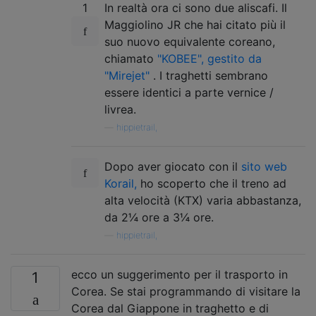
1
In realtà ora ci sono due aliscafi. Il
Maggiolino JR che hai citato più il
suo nuovo equivalente coreano,
chiamato
"KOBEE", gestito da
"Mirejet"
. I traghetti sembrano
essere identici a parte vernice /
livrea.
—
hippietrail,
Dopo aver giocato con il
sito web
Korail,
ho scoperto che il treno ad
alta velocità (KTX) varia abbastanza,
da 2¼ ore a 3¼ ore.
—
hippietrail,
ecco un suggerimento per il trasporto in
1
Corea. Se stai programmando di visitare la
Corea dal Giappone in traghetto e di