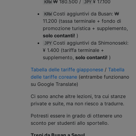
₩ 180.500 /
¥ 17.100
KRW
JPY
Costi aggiuntivi da Busan: ₩
KRW
11.200 (tassa terminale + fondo di
promozione turistica + supplemento,
solo contanti!
)
Costi aggiuntivi da Shimonoseki:
JPY
¥ 1.400 (tariffa terminale +
supplemento,
solo contanti!
)
Tabella delle tariffe giapponese
/
Tabella
delle tariffe
coreane
(entrambe funzionano
su Google Translate)
Ci sono anche altre lezioni, tra cui stanze
private e suite, ma non riesco a tradurre.
Potresti essere in grado di ottenere uno
sconto per studenti allo sportello.
Treni da Busan a Seoul