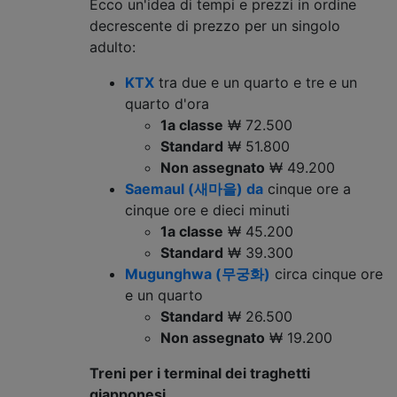
Ecco un'idea di tempi e prezzi in ordine
decrescente di prezzo per un singolo
adulto:
KTX
tra due e un quarto e tre e un
quarto d'ora
1a classe
₩ 72.500
Standard
₩ 51.800
Non assegnato
₩ 49.200
Saemaul (새마을) da
cinque ore a
cinque ore e dieci minuti
1a classe
₩ 45.200
Standard
₩ 39.300
Mugunghwa (무궁화)
circa cinque ore
e un quarto
Standard
₩ 26.500
Non assegnato
₩ 19.200
Treni per i terminal dei traghetti
giapponesi