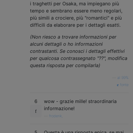
i traghetti per Osaka, ma impiegano più
tempo e sembrano essere meno regolari,
più simili a crociere, più "romantici" e più
difficili da elaborare per i dettagli esatti.
(Non riesco a trovare informazioni per
alcuni dettagli o ho informazioni
contrastanti. Se conosci i dettagli effettivi
per qualcosa contrassegnato "??", modifica
questa risposta per compilarla)
—
al 99%
fonte
6
wow - grazie mille! straordinaria
informazione!
—
froderik,
5
Questa è una risposta epica, se mai