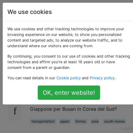
Viaggio
Tag
Account
We use cookies
In viaggio tra
We use cookies and other tracking technologies to improve your
browsing experience on our website, to show you personalized
content and targeted ads, to analyze our website traffic, and to
Giappone e Corea del
understand where our visitors are coming from.
Sud
By continuing, you consent to our use of cookies and other tracking
technologies and affirm you're at least 16 years old or have
consent from a parent or guardian.
You can read details in our
Cookie policy
and
Privacy policy
.
Andiamo in Giappone per 3 settimane
17
all'inizio di aprile e vorrei trascorrere un paio
OK, enter website!
di giorni a Seoul. Come ci arriviamo? E
quanto costa il traghetto dal sud del
Giappone per Busan in Corea del Sud?
transportation
japan
ferries
asia
south-korea
—
froderik