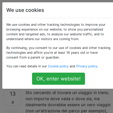
Viaggio
Tag
Account
We use cookies
Dove posso trovare le
We use cookies and other tracking technologies to improve your
browsing experience on our website, to show you personalized
content and targeted ads, to analyze our website traffic, and to
linee ferroviarie
understand where our visitors are coming from.
utilizzando le
By continuing, you consent to our use of cookies and other tracking
technologies and affirm you're at least 16 years old or have
consent from a parent or guardian.
locomotive Wild
You can read details in our
Cookie policy
and
Privacy policy
.
West?
OK, enter website!
Sto cercando di trovare un viaggio in treno,
13
non importa dove vada o dove sia, ma
idealmente dovrebbe essere un vero viaggio
(non un'attrazione del parco per esempio),