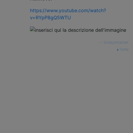
https://www.youtube.com/watch?
v=RYpP8gQ5WTU
—
binarysmacker
fonte