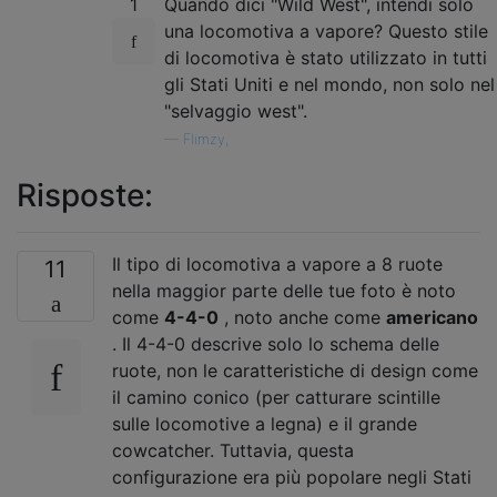
1
Quando dici "Wild West", intendi solo
una locomotiva a vapore? Questo stile
di locomotiva è stato utilizzato in tutti
gli Stati Uniti e nel mondo, non solo nel
"selvaggio west".
—
Flimzy,
Risposte:
Il tipo di locomotiva a vapore a 8 ruote
11
nella maggior parte delle tue foto è noto
come
4-4-0
, noto anche come
americano
. Il 4-4-0 descrive solo lo schema delle
ruote, non le caratteristiche di design come
il camino conico (per catturare scintille
sulle locomotive a legna) e il grande
cowcatcher. Tuttavia, questa
configurazione era più popolare negli Stati