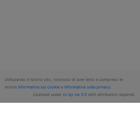
Utilizzando il nostro sito, riconosci di aver letto e compreso le
nostre
Informativa sui cookie
e
Informativa sulla privacy
.
Licensed under
cc by-sa 3.0
with attribution required.