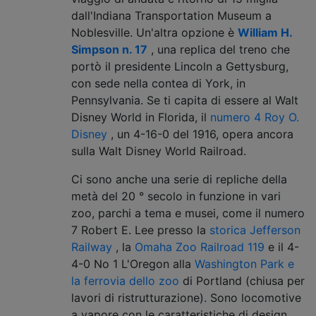
dall'Indiana Transportation Museum a
Noblesville. Un'altra opzione è
William H.
Simpson n. 17
, una replica del treno che
portò il presidente Lincoln a Gettysburg,
con sede nella contea di York, in
Pennsylvania. Se ti capita di essere al Walt
Disney World in Florida, il
numero 4 Roy O.
Disney
, un 4-16-0 del 1916, opera ancora
sulla Walt Disney World Railroad.
Ci sono anche una serie di repliche della
metà del 20 ° secolo in funzione in vari
zoo, parchi a tema e musei, come il numero
7 Robert E. Lee presso la
storica Jefferson
Railway
, la
Omaha Zoo Railroad 119
e il 4-
4-0 No 1 L'Oregon alla
Washington Park e
la ferrovia dello zoo
di Portland (chiusa per
lavori di ristrutturazione). Sono locomotive
a vapore con le caratteristiche di design