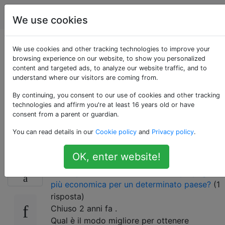
Viaggio
Tag
Account
We use cookies
Il miglior piano dati
We use cookies and other tracking technologies to improve your
browsing experience on our website, to show you personalized
content and targeted ads, to analyze our website traffic, and to
per smartphone in
understand where our visitors are coming from.
Corea del Sud?
By continuing, you consent to our use of cookies and other tracking
technologies and affirm you're at least 16 years old or have
consent from a parent or guardian.
[duplicare]
You can read details in our
Cookie policy
and
Privacy policy
.
OK, enter website!
Questa domanda ha già una risposta qui
:
13
Come posso trovare la carta SIM prepagata
più economica per un determinato paese?
(1
risposta)
Chiuso
2 anni fa
.
Qual è il modo migliore per ottenere