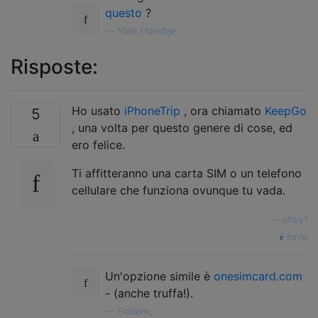
questo
?
—
Nate Eldredge,
Risposte:
Ho usato
iPhoneTrip
, ora chiamato
KeepGo
5
, una volta per questo genere di cose, ed
ero felice.
Ti affitteranno una carta SIM o un telefono
cellulare che funziona ovunque tu vada.
—
offby1
fonte
Un'opzione simile è
onesimcard.com
- (anche truffa!).
—
Froderik,