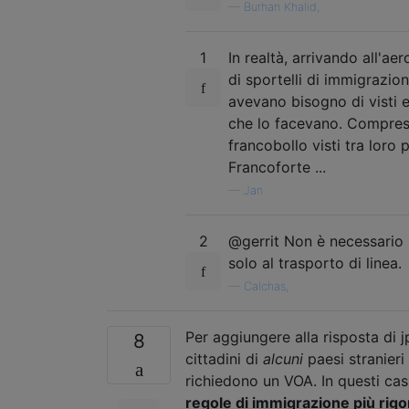
—
Burhan Khalid,
1
In realtà, arrivando all'a
di sportelli di immigrazion
avevano bisogno di visti e
che lo facevano. Compreso
francobollo visti tra loro
Francoforte ...
—
Jan
2
@gerrit Non è necessario u
solo al trasporto di linea.
—
Calchas,
Per aggiungere alla risposta di j
8
cittadini di
alcuni
paesi stranieri
richiedono un VOA. In questi casi
regole di immigrazione più rig