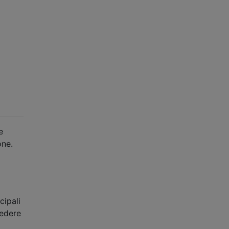
e
one.
cipali
iedere