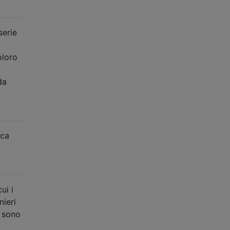
serie
oloro
da
ica
ui i
nieri
à sono