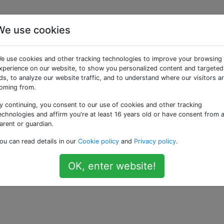
We use cookies
sto non richiesto" e "vis
e use cookies and other tracking technologies to improve your browsing
xperience on our website, to show you personalized content and targeted
ds, to analyze our website traffic, and to understand where our visitors a
oming from.
y continuing, you consent to our use of cookies and other tracking
enza tra le situazioni in cui non è richiesto un visto e un vis
echnologies and affirm you're at least 16 years old or have consent from 
arent or guardian.
ou can read details in our
Cookie policy
and
Privacy policy
.
visa-free-entry
—
I
OK, enter website!