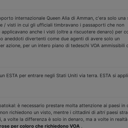
eroporto internazionale Queen Alia di Amman, c'era solo una 
e / visti in cui gli ufficiali timbravano i passaporti che non
 applicavano anche i visti (oltre a riscuotere denaro) per c
 aneddoti divertenti come due agenti di avere solo un
 per azione, per un intero piano di tedeschi VOA ammissibili 
n ESTA per entrare negli Stati Uniti via terra. ESTA si appl
patokal: è necessario prestare molta attenzione ai paesi in c
 non richiedono un visto, mentre i cittadini di
altri
paesi stra
, a volte la differenza è solo in denaro, ma a volte in realt
orose per coloro che richiedono VOA
.