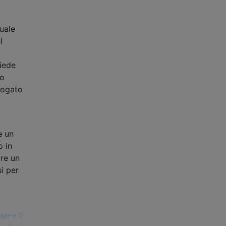
uale
l
hiede
to
rogato
e un
o in
are un
i per
o
ugene O