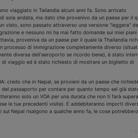
o viaggiato in Tailandia alcuni anni fa. Sono arrivato
 di sola andata, ma dato che provenivo da un paese per il q
un visto, sono passato attraverso una versione "leggera" de
igrazione e nessuno mi ha mai fatto domande sui miei piani
tuttavia, proveniva da un paese per il quale la Thailandia ric
un processo di immigrazione completamente diverso (situa
ente diversa dell'aeroporto se ricordo bene), è stato inter
i di viaggio ed è stato richiesto di mostrare un biglietto di
OA: credo che in Nepal, se provieni da un paese che richied
i del passaporto per contare per quanto tempo sei già stat
etteranno solo un VOA per una durata che non ti farà super
ese le tue precedenti visite). E addebiteranno importi divers
ti sul Nepal risalgono a qualche anno fa, le cose potrebber
—
E