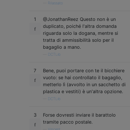
—
Rilassato
1
@JonathanReez Questo non è un
duplicato, poiché l'altra domanda
riguarda solo la dogana, mentre si
tratta di ammissibilità solo per il
bagaglio a mano.
—
DCTLib
7
Bene, puoi portare con te il bicchiere
vuoto: se hai controllato il bagaglio,
metterlo lì (avvolto in un sacchetto di
plastica e vestiti) è un'altra opzione.
—
DCTLib
3
Forse dovresti inviare il barattolo
tramite pacco postale.
—
Vincent