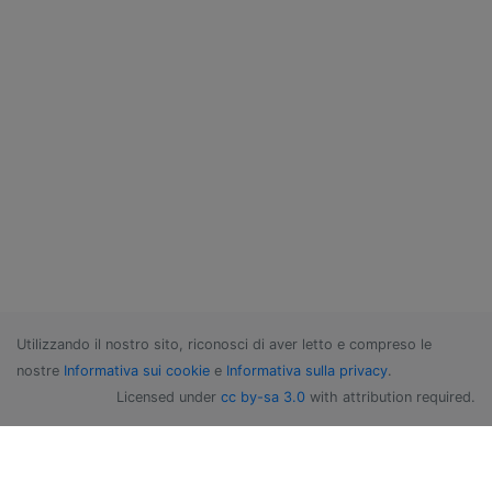
Utilizzando il nostro sito, riconosci di aver letto e compreso le
nostre
Informativa sui cookie
e
Informativa sulla privacy
.
Licensed under
cc by-sa 3.0
with attribution required.