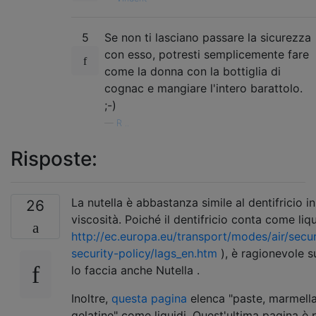
5
Se non ti lasciano passare la sicurezza
con esso, potresti semplicemente fare
come la donna con la bottiglia di
cognac e mangiare l'intero barattolo.
;-)
—
R ..
Risposte:
La nutella è abbastanza simile al dentifricio in
26
viscosità. Poiché il dentifricio conta come liq
http://ec.europa.eu/transport/modes/air/secur
security-policy/lags_en.htm
), è ragionevole 
lo faccia anche Nutella .
Inoltre,
questa pagina
elenca "paste, marmella
gelatine" come liquidi. Quest'ultima pagina è p