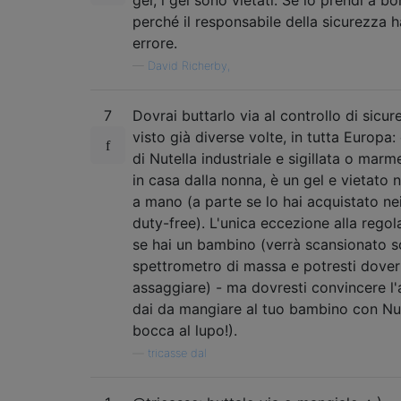
gel; i gel sono vietati. Se lo prendi a bo
perché il responsabile della sicurezza h
errore.
—
David Richerby,
7
Dovrai buttarlo via al controllo di sicur
visto già diverse volte, in tutta Europa: 
di Nutella industriale e sigillata o marme
in casa dalla nonna, è un gel e vietato 
a mano (a parte se lo hai acquistato ne
duty-free). L'unica eccezione alla regol
se hai un bambino (verrà scansionato s
spettrometro di massa e potresti dover
assaggiare) - ma dovresti convincere l
dai da mangiare al tuo bambino con Nute
bocca al lupo!).
—
tricasse dal