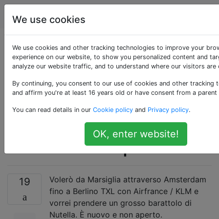
Viaggio
Tag
Account
We use cookies
Posso prendere un
We use cookies and other tracking technologies to improve your bro
experience on our website, to show you personalized content and tar
analyze our website traffic, and to understand where our visitors are
grosso barattolo di
By continuing, you consent to our use of cookies and other tracking 
Nutella nel mio
and affirm you're at least 16 years old or have consent from a parent
You can read details in our
Cookie policy
and
Privacy policy
.
bagaglio a mano su
OK, enter website!
un volo europeo?
Volerò da Marsiglia attraverso Amsterdam
19
fino a Berlino TXL con Airfrance / KLM e
vorrei prendere un grosso barattolo di
Nutella. È nuovo e non aperto.