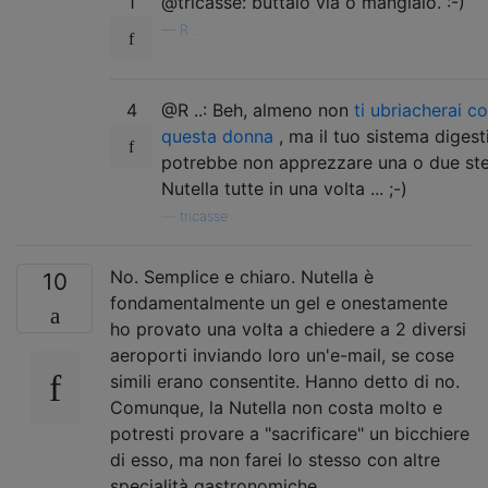
1
@tricasse: buttalo via o mangialo. :-)
—
R ..
4
@R ..: Beh, almeno non
ti ubriacherai c
questa donna
, ma il tuo sistema digest
potrebbe non apprezzare una o due ster
Nutella tutte in una volta ... ;-)
—
tricasse
No. Semplice e chiaro. Nutella è
10
fondamentalmente un gel e onestamente
ho provato una volta a chiedere a 2 diversi
aeroporti inviando loro un'e-mail, se cose
simili erano consentite. Hanno detto di no.
Comunque, la Nutella non costa molto e
potresti provare a "sacrificare" un bicchiere
di esso, ma non farei lo stesso con altre
specialità gastronomiche.