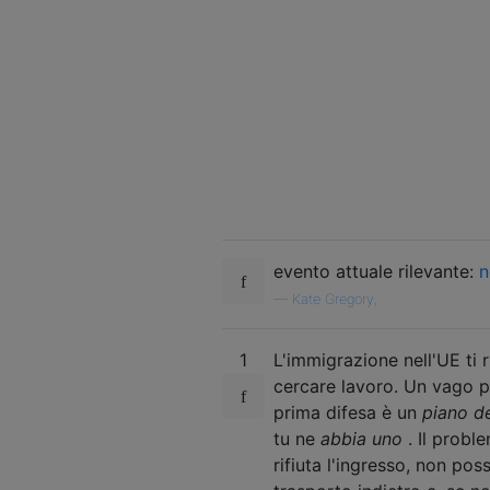
evento attuale rilevante:
n
—
Kate Gregory,
1
L'immigrazione nell'UE ti 
cercare lavoro. Un vago p
prima difesa è un
piano de
tu ne
abbia uno
. Il probl
rifiuta l'ingresso, non po