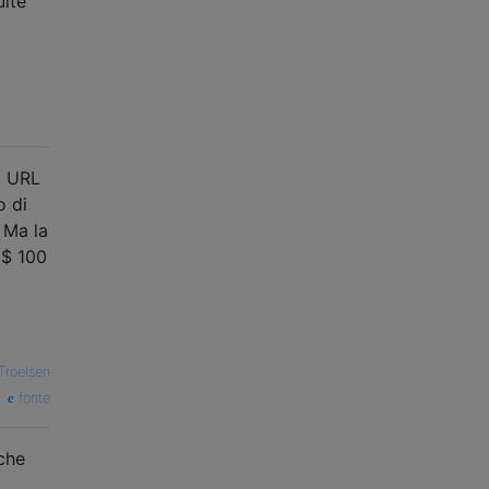
ulte
o URL
o di
 Ma la
 $ 100
Troelsen
fonte
che