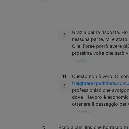
Grazie per la risposta. Ho
nessuna parte. Mi è stato
Cile. Forse potrò avere più
prossima volta che sarò v
—
Sykh
11
Questo non è vero. Ci son
freighterexpeditions.com.
professionisti che svolgono
dove il lavoro è economi
ottenere il passaggio per 
—
N Reed,
Ecco alcuni link che ho raccolto n
2