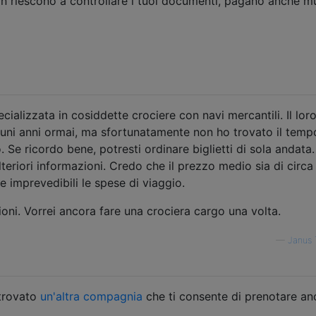
on riescono a controllare i tuoi documenti, pagano anche m
cializzata in cosiddette crociere con navi mercantili. Il lor
lcuni anni ormai, ma sfortunatamente non ho trovato il temp
 Se ricordo bene, potresti ordinare biglietti di sola andata.
lteriori informazioni. Credo che il prezzo medio sia di circa
e imprevedibili le spese di viaggio.
ioni. Vorrei ancora fare una crociera cargo una volta.
—
Janus 
 trovato
un'altra compagnia
che ti consente di prenotare an