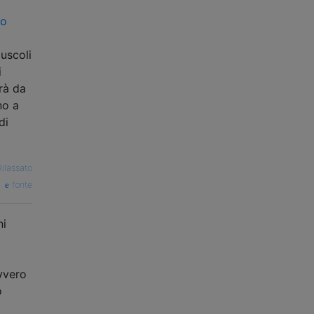
 o
uscoli
i
rà da
no a
di
Rilassato
fonte
ni
avvero
o