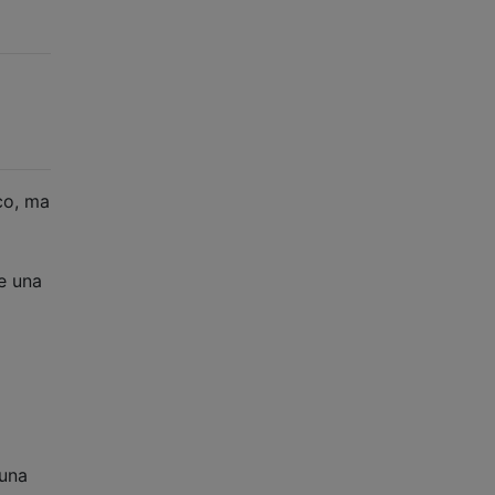
co, ma
e una
 una