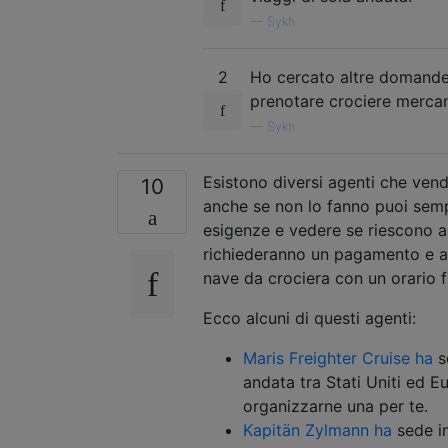
—
Sykh
2
Ho cercato altre domande
prenotare crociere mercant
—
Sykh
Esistono diversi agenti che ven
10
anche se non lo fanno puoi sempr
esigenze e vedere se riescono a
richiederanno un pagamento e a
nave da crociera con un orario f
Ecco alcuni di questi agenti:
Maris Freighter Cruise ha
se
andata tra Stati Uniti ed 
organizzarne una per te.
Kapitän Zylmann ha
sede in