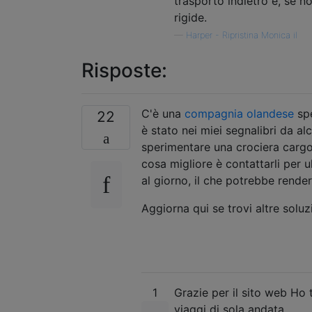
trasporto indietro e, se n
rigide.
—
Harper - Ripristina Monica il
Risposte:
C'è una
compagnia olandese
spe
22
è stato nei miei segnalibri da a
sperimentare una crociera cargo.
cosa migliore è contattarli per u
al giorno, il che potrebbe render
Aggiorna qui se trovi altre soluz
1
Grazie per il sito web Ho
viaggi di sola andata.