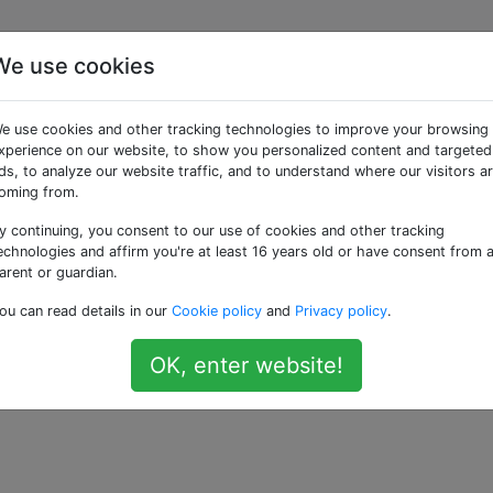
We use cookies
ere informazioni sui
e use cookies and other tracking technologies to improve your browsing
xperience on our website, to show you personalized content and targeted
ds, to analyze our website traffic, and to understand where our visitors a
oming from.
y continuing, you consent to our use of cookies and other tracking
lsiasi destinazione in Europa con un mercantile. L'unico po
echnologies and affirm you're at least 16 years old or have consent from 
arlo richiede un viaggio di andata e ritorno. Non voglio fare
arent or guardian.
lio trascorrere alcuni mesi in Europa e non mi interessa da
ou can read details in our
Cookie policy
and
Privacy policy
.
OK, enter website!
freighter-travel