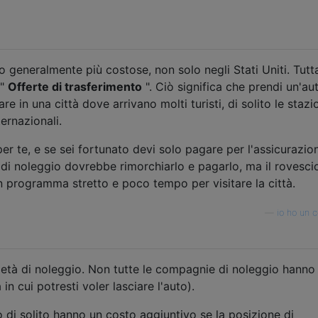
 generalmente più costose, non solo negli Stati Uniti. Tutta
 "
Offerte di trasferimento
". Ciò significa che prendi un'au
e in una città dove arrivano molti turisti, di solito le stazio
ernazionali.
 te, e se sei fortunato devi solo pagare per l'assicurazion
à di noleggio dovrebbe rimorchiarlo e pagarlo, ma il rovesci
n programma stretto e poco tempo per visitare la città.
—
io ho un 
ietà di noleggio. Non tutte le compagnie di noleggio hanno
tà in cui potresti voler lasciare l'auto).
o di solito hanno un costo aggiuntivo se la posizione di