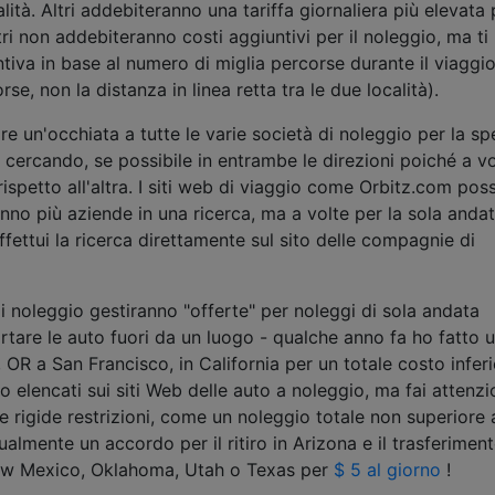
lità. Altri addebiteranno una tariffa giornaliera più elevata 
tri non addebiteranno costi aggiuntivi per il noleggio, ma ti
tiva in base al numero di miglia percorse durante il viaggi
rse, non la distanza in linea retta tra le due località).
re un'occhiata a tutte le varie società di noleggio per la sp
i cercando, se possibile in entrambe le direzioni poiché a vo
ispetto all'altra. I siti web di viaggio come Orbitz.com po
anno più aziende in una ricerca, ma a volte per la sola anda
effettui la ricerca direttamente sul sito delle compagnie di
i noleggio gestiranno "offerte" per noleggi di sola andata
tare le auto fuori da un luogo - qualche anno fa ho fatto 
 OR a San Francisco, in California per un totale costo infer
o elencati sui siti Web delle auto a noleggio, ma fai attenz
rigide restrizioni, come un noleggio totale non superiore 
almente un accordo per il ritiro in Arizona e il trasferiment
New Mexico, Oklahoma, Utah o Texas per
$ 5 al giorno
!