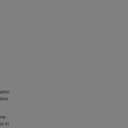
tanto
dare
une
te in