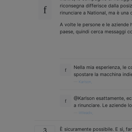
riconsegna differisce dalla posizi
rinunciare a National, ma è una de
A volte le persone e le aziende 
paese, quindi cerca messaggi 
Nella mia esperienza, le 
spostare la macchina indie
—
Karlson,
@Karlson esattamente, ecc
a rinunciare. Le aziende lo
—
littleadv,
È sicuramente possibile. E sì, fa
3