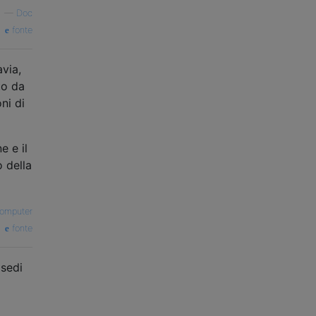
—
Doc
fonte
via,
to da
ni di
e e il
o della
computer
fonte
 sedi