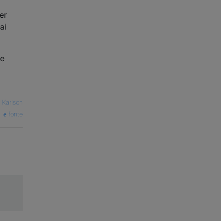
er
ai
re
—
Karlson
fonte