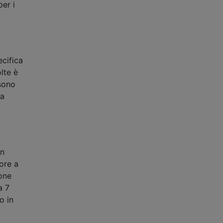
per i
o
ecifica
lte è
ssono
ta
un
iore a
ione
a 7
o in