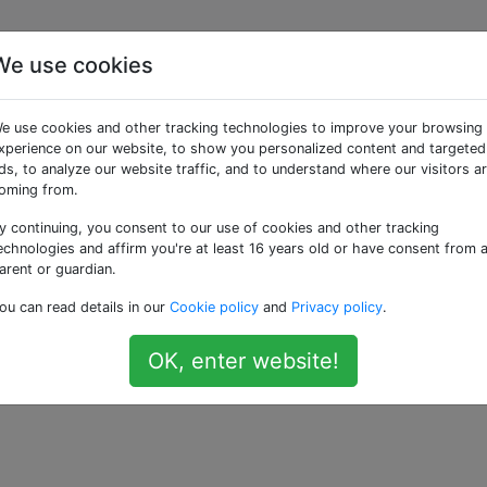
We use cookies
giare un'auto in uno sta
e use cookies and other tracking technologies to improve your browsing
 lasciarla in un altro?
xperience on our website, to show you personalized content and targeted
ds, to analyze our website traffic, and to understand where our visitors a
oming from.
y continuing, you consent to our use of cookies and other tracking
ando di pianificare un viaggio negli Stati Uniti con alcuni 
echnologies and affirm you're at least 16 years old or have consent from 
leggiare un'auto in uno stato ma lasciarla in un altro.
arent or guardian.
ou can read details in our
Cookie policy
and
Privacy policy
.
più per l'assunzione in questo modo? Ci sono alcuni stati c
OK, enter website!
—
Robert