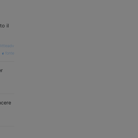
o
o il
littleadv
fonte
er
ncere