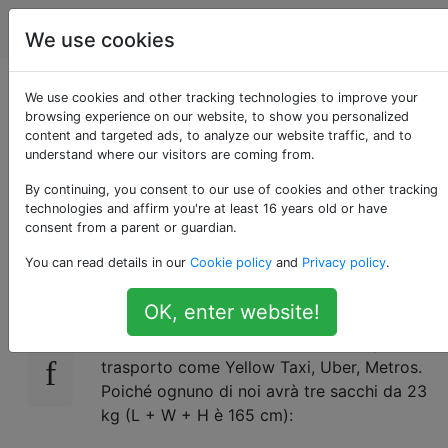
Viaggio
Tag
Account
We use cookies
In viaggio da JFK a
We use cookies and other tracking technologies to improve your
browsing experience on our website, to show you personalized
content and targeted ads, to analyze our website traffic, and to
Manhattan con 6
understand where our visitors are coming from.
borse
By continuing, you consent to our use of cookies and other tracking
technologies and affirm you're at least 16 years old or have
consent from a parent or guardian.
You can read details in our
Cookie policy
and
Privacy policy
.
Io e il mio amico ci trasferiremo negli Stati
8
Uniti. Atterreremo a New York City JFK verso
OK, enter website!
le 8:00 e la nostra destinazione è a
Manhattan. Sono a conoscenza di opzioni di
trasporto come Yellow Taxi, Uber, Metros.
Poiché ognuno di noi avrà tre sacchi da 23
kg (L + W + H è 165 cm):