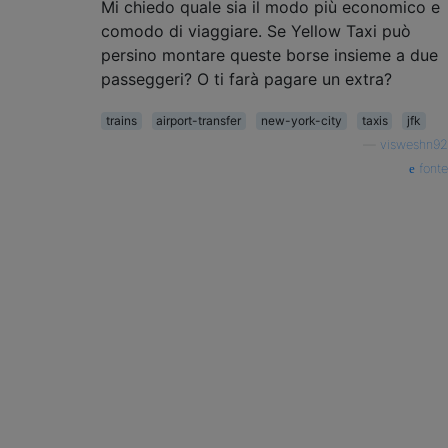
Mi chiedo quale sia il modo più economico e
comodo di viaggiare. Se Yellow Taxi può
persino montare queste borse insieme a due
passeggeri? O ti farà pagare un extra?
trains
airport-transfer
new-york-city
taxis
jfk
—
visweshn92
fonte