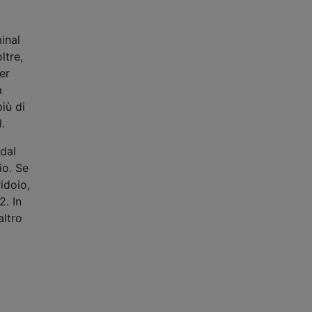
inal
ltre,
er
a
iù di
.
 dal
io. Se
idoio,
2. In
altro