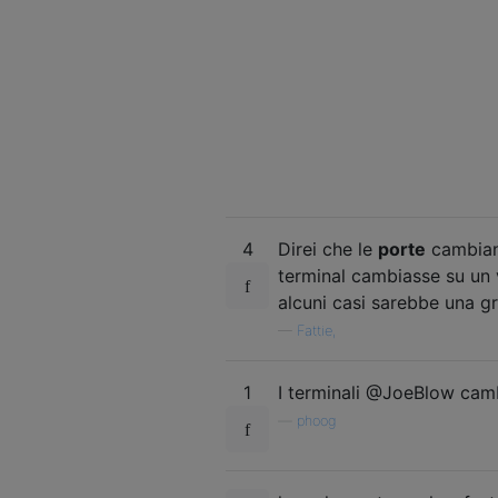
4
Direi che le
porte
cambian
terminal cambiasse su un 
alcuni casi sarebbe una g
—
Fattie,
1
I terminali @JoeBlow camb
—
phoog