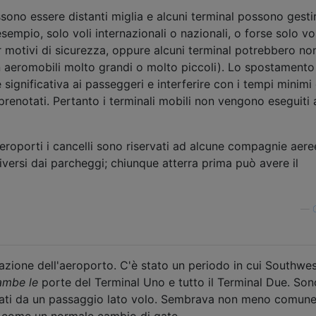
ssono essere distanti miglia e alcuni terminal possono gesti
esempio, solo voli internazionali o nazionali, o forse solo vol
r motivi di sicurezza, oppure alcuni terminal potrebbero no
n aeromobili molto grandi o molto piccoli). Lo spostamento
significativa ai passeggeri e interferire con i tempi minimi 
 prenotati. Pertanto i terminali mobili non vengono eseguiti 
 aeroporti i cancelli sono riservati ad alcune compagnie aeree
iversi dai parcheggi; chiunque atterra prima può avere il
—
azione dell'aeroporto. C'è stato un periodo in cui Southwe
ambe le
porte del Terminal Uno e tutto il Terminal Due. Son
legati da un passaggio lato volo. Sembrava non meno comun
ro come un normale cambio di gate.