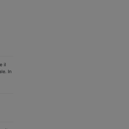
 il
le. In