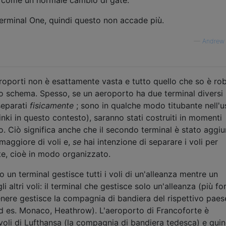
erminal One, quindi questo non accade più.
—
Andrew 
roporti non è esattamente vasta e tutto quello che so è rob
 schema. Spesso, se un aeroporto ha due terminal diversi
separati
fisicamente
; sono in qualche modo titubante nell'u
inki in questo contesto), saranno stati costruiti in momenti
to. Ciò significa anche che il secondo terminal è stato aggiu
maggiore di voli e,
se
hai intenzione di separare i voli per
te, cioè in modo organizzato.
 un terminal gestisce tutti i voli di un'alleanza mentre un
i altri voli: il terminal che gestisce solo un'alleanza (più for
genere gestisce la compagnia di bandiera del rispettivo paes
(ad es. Monaco, Heathrow). L'aeroporto di Francoforte è
i voli di Lufthansa (la compagnia di bandiera tedesca) e quin