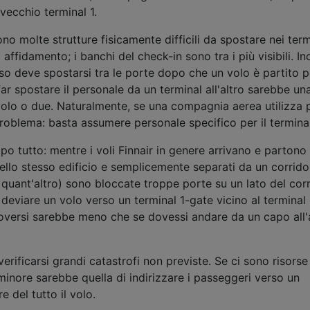
 vecchio terminal 1.
no molte strutture fisicamente difficili da spostare nei term
ffidamento; i banchi del check-in sono tra i più visibili. Ino
sso deve spostarsi tra le porte dopo che un volo è partito p
ar spostare il personale da un terminal all'altro sarebbe un
volo o due. Naturalmente, se una compagnia aerea utilizza p
roblema: basta assumere personale specifico per il terminal
po tutto: mentre i voli Finnair in genere arrivano e partono
nello stesso edificio e semplicemente separati da un corrido
quant'altro) sono bloccate troppe porte su un lato del corr
deviare un volo verso un terminal 1-gate vicino al terminal 
oversi sarebbe meno che se dovessi andare da un capo all'
ificarsi grandi catastrofi non previste. Se ci sono risorse
 minore sarebbe quella di indirizzare i passeggeri verso un
e del tutto il volo.