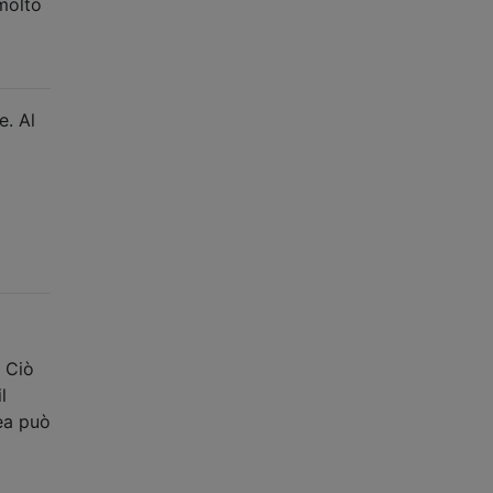
molto
e. Al
. Ciò
l
rea può