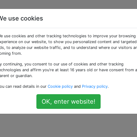
We use cookies
ree cambiano spesso i
e use cookies and other tracking technologies to improve your browsing
porto del volo di linea?
xperience on our website, to show you personalized content and targeted
ds, to analyze our website traffic, and to understand where our visitors a
oming from.
y continuing, you consent to our use of cookies and other tracking
initi quando i voli sono inizialmente programmati o le com
echnologies and affirm you're at least 16 years old or have consent from 
 o li rendono disponibili ai passeggeri mentre si avvicina la
arent or guardian.
eri di gate)
ou can read details in our
Cookie policy
and
Privacy policy
.
OK, enter website!