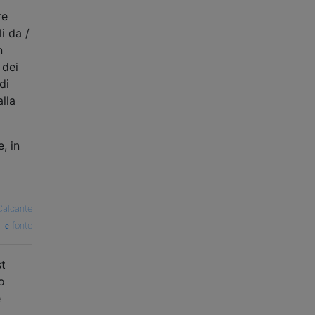
re
i da /
n
 dei
di
alla
, in
Calcante
fonte
st
o
e