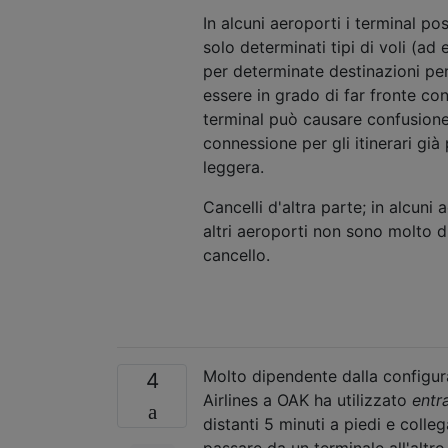
In alcuni aeroporti i terminal po
solo determinati tipi di voli (ad 
per determinate destinazioni pe
essere in grado di far fronte co
terminal può causare confusione 
connessione per gli itinerari già
leggera.
Cancelli d'altra parte; in alcuni
altri aeroporti non sono molto d
cancello.
Molto dipendente dalla configur
4
Airlines a OAK ha utilizzato
entr
distanti 5 minuti a piedi e col
passare da un terminale all'alt