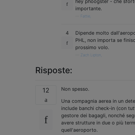
hey phoogster - che sfort
importante.
—
Fattie,
4
Dipende molto dall'aeropor
PHL, non importa se finisc
prossimo volo.
—
Zach Lipton,
Risposte:
Non spesso.
12
Una compagnia aerea in un determ
include banchi check-in (con tutt
gestore dei bagagli, nonché segn
avere strutture in due o più ter
quell'aeroporto.