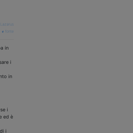
Lazarus
fonte
a in
sare i
nto in
se i
e ed è
di i