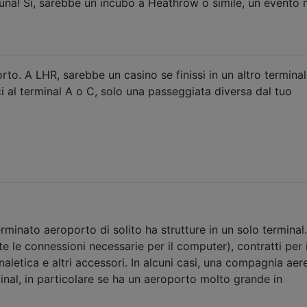
una! Sì, sarebbe un incubo a Heathrow o simile, un evento 
to. A LHR, sarebbe un casino se finissi in un altro terminal
i al terminal A o C, solo una passeggiata diversa dal tuo
inato aeroporto di solito ha strutture in un solo terminal
e le connessioni necessarie per il computer), contratti per i
aletica e altri accessori. In alcuni casi, una compagnia ae
minal, in particolare se ha un aeroporto molto grande in