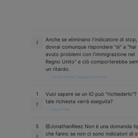
Anche se eliminano l'indicatore di stop,
dovrai comunque rispondere "sì" a "hai
avuto problemi con l'immigrazione nel
Regno Unito" e ciò comporterebbe se
un ritardo.
—
JonathanReez supporta Monica
1
Vuoi sapere se un IO può "richiederlo"?
tale richiesta verrà eseguita?
—
Gayot Fow,
5
@JonathanReez Non è una domanda ti
che fanno se non ci sono indicatori di s