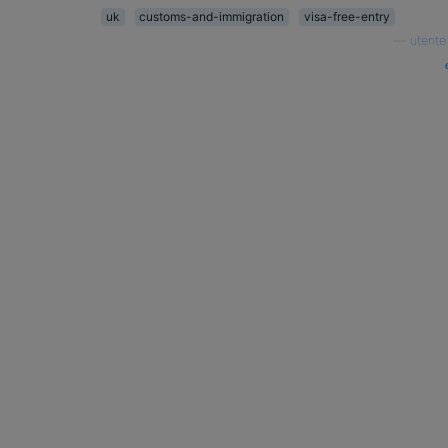
uk
customs-and-immigration
visa-free-entry
—
utente