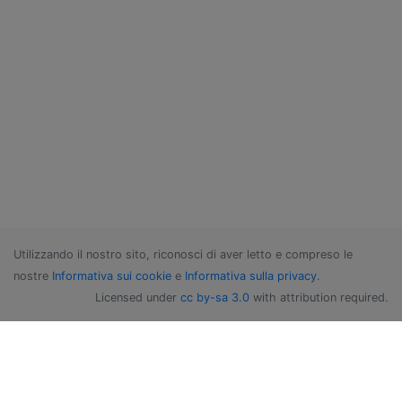
Utilizzando il nostro sito, riconosci di aver letto e compreso le
nostre
Informativa sui cookie
e
Informativa sulla privacy
.
Licensed under
cc by-sa 3.0
with attribution required.