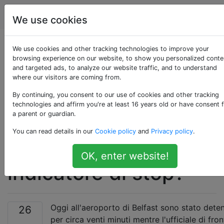
Viaggio
Tag
Account
We use cookies
Un ufficiale di
We use cookies and other tracking technologies to improve your
browsing experience on our website, to show you personalized conte
and targeted ads, to analyze our website traffic, and to understand
immigrazione di
where our visitors are coming from.
frontiera del Regno
By continuing, you consent to our use of cookies and other tracking
technologies and affirm you're at least 16 years old or have consent 
a parent or guardian.
Unito può rimuovere
You can read details in our
Cookie policy
and
Privacy policy
.
una bandiera
OK, enter website!
indicatore di stop?
Oggi all'aeroporto di Belfast sono stato dete
26
per circa venti minuti mentre l'ufficiale di fron