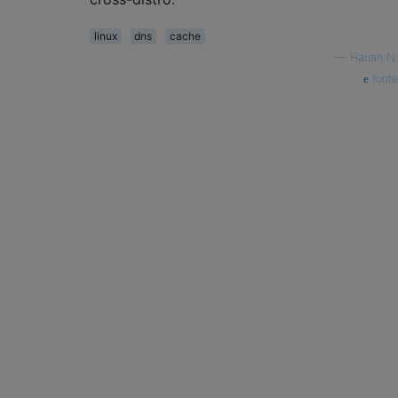
linux
dns
cache
—
Hanan N.
fonte