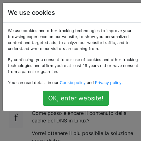
Unix & Linux
Tag
Account
We use cookies
Come leggere i
We use cookies and other tracking technologies to improve your
browsing experience on our website, to show you personalized
content and targeted ads, to analyze our website traffic, and to
contenuti della cache
understand where our visitors are coming from.
DNS locale?
By continuing, you consent to our use of cookies and other tracking
technologies and affirm you're at least 16 years old or have consent
from a parent or guardian.
You can read details in our
Cookie policy
and
Privacy policy
.
So che su Windows posso emettere
31
ipconfig
e vedo il contenuto della cache
/displaydns
OK, enter website!
del DNS locale.
Come posso elencare il contenuto della
cache del DNS in Linux?
Vorrei ottenere il più possibile la soluzione
cross-distro.