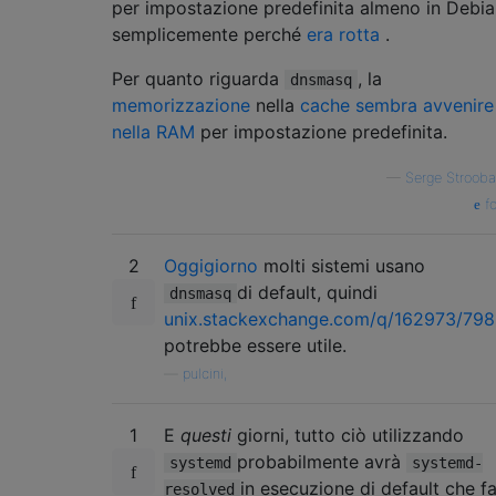
per impostazione predefinita almeno in Debia
semplicemente perché
era rotta
.
Per quanto riguarda
, la
dnsmasq
memorizzazione
nella
cache sembra avvenire
nella RAM
per impostazione predefinita.
—
Serge Stroob
fo
2
Oggigiorno
molti sistemi usano
di default, quindi
dnsmasq
unix.stackexchange.com/q/162973/79
potrebbe essere utile.
—
pulcini,
1
E
questi
giorni, tutto ciò utilizzando
probabilmente avrà
systemd
systemd-
in esecuzione di default che f
resolved