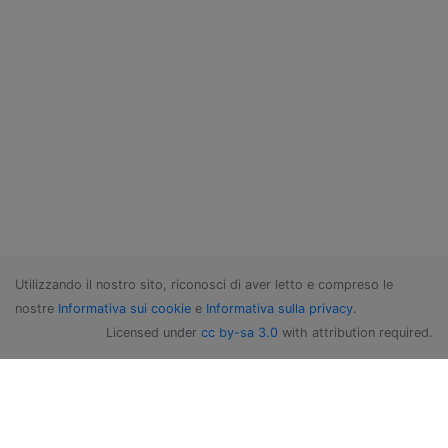
Utilizzando il nostro sito, riconosci di aver letto e compreso le
nostre
Informativa sui cookie
e
Informativa sulla privacy
.
Licensed under
cc by-sa 3.0
with attribution required.