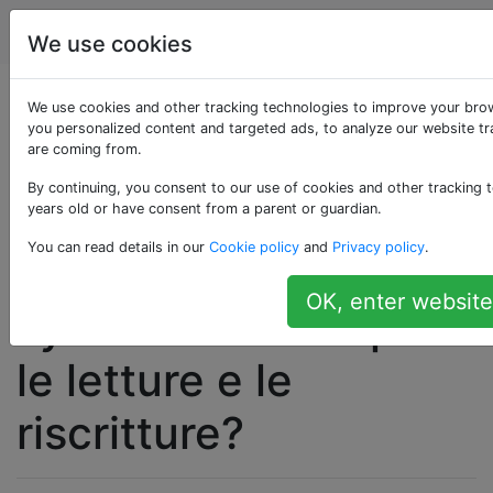
Unix & Linux
Tag
Account
We use cookies
Come posso
We use cookies and other tracking technologies to improve your bro
you personalized content and targeted ads, to analyze our website tra
are coming from.
memorizzare in modo
By continuing, you consent to our use of cookies and other tracking t
trasparente qualsiasi
years old or have consent from a parent or guardian.
You can read details in our
Cookie policy
and
Privacy policy
.
directory o file
OK, enter website
system montato per
le letture e le
riscritture?