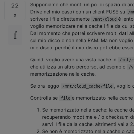
Supponiamo che monti un po 'di spazio di ar
22
Drive nel mio caso) con un client FUSE su
/m
scrivere i file direttamente
è lent
/mnt/cloud
voglio memorizzare nella cache i file da cui 
Dal momento che potrei scrivere molti dati al
sul mio disco e non nella RAM. Ma non voglio r
mio disco, perché il mio disco potrebbe esser
Quindi voglio avere una vista cache in
/mnt/c
che utilizza un altro percorso, ad esempio
/v
memorizzazione nella cache.
Se ora leggo
, voglio
/mnt/cloud_cache/file
Controlla se
è memorizzato nella cach
file
Se memorizzato nella cache: la cache d
recuperando modtime e / o checksum 
servi il file dalla cache, altrimenti vai a 2
Se non è memorizzato nella cache o cac