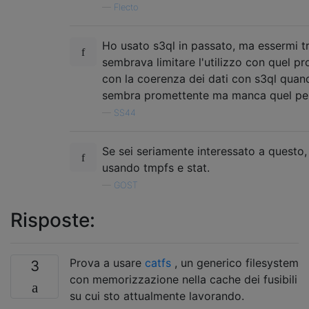
—
Flecto
Ho usato s3ql in passato, ma essermi tra
sembrava limitare l'utilizzo con quel pr
con la coerenza dei dati con s3ql quan
sembra promettente ma manca quel pez
—
SS44
Se sei seriamente interessato a questo,
usando tmpfs e stat.
—
GOST
Risposte:
Prova a usare
catfs
, un generico filesystem
3
con memorizzazione nella cache dei fusibili
su cui sto attualmente lavorando.