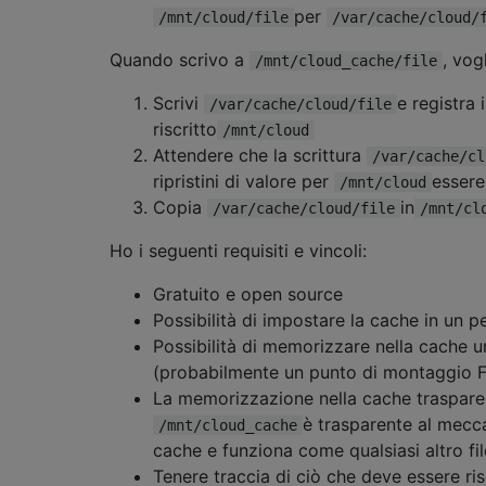
per
/mnt/cloud/file
/var/cache/cloud/
Quando scrivo a
, vog
/mnt/cloud_cache/file
Scrivi
e registra 
/var/cache/cloud/file
riscritto
/mnt/cloud
Attendere che la scrittura
/var/cache/cl
ripristini di valore per
essere
/mnt/cloud
Copia
in
/var/cache/cloud/file
/mnt/cl
Ho i seguenti requisiti e vincoli:
Gratuito e open source
Possibilità di impostare la cache in un p
Possibilità di memorizzare nella cache u
(probabilmente un punto di montaggio 
La memorizzazione nella cache trasparent
è trasparente al mecc
/mnt/cloud_cache
cache e funziona come qualsiasi altro f
Tenere traccia di ciò che deve essere ri