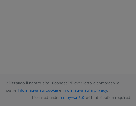
Utilizzando il nostro sito, riconosci di aver letto e compreso le
nostre
Informativa sui cookie
e
Informativa sulla privacy
.
Licensed under
cc by-sa 3.0
with attribution required.