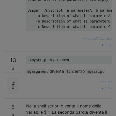
Usage
:
./
myscript 
-
a parameterA 
-
b paramet
-
a 
Description
 of what is parameterA

-
b 
Description
 of what is parameterB

-
c 
Description
 of what is parameterC
—
Rafael Muynarsk
fonte
13
./
myscript myargument
diventa
dentro
.
myargument
$1
myscript
—
vimdude
fonte
Nella shell script; diventa il nome della
5
variabile $ 1. La seconda parola diventa il