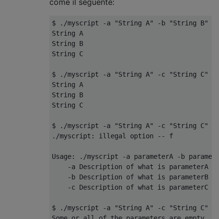
come il seguente:
$ 
./
myscript 
-
a 
"String A"
-
b 
"String B"
-
String
String
String
 C

$ 
./
myscript 
-
a 
"String A"
-
c 
"String C"
-
String
String
String
 C

$ 
./
myscript 
-
a 
"String A"
-
c 
"String C"
-
./
myscript
:
 illegal option 
--
 f

Usage
:
./
myscript 
-
a parameterA 
-
b paramet
-
a 
Description
 of what is parameterA

-
b 
Description
 of what is parameterB

-
c 
Description
 of what is parameterC

$ 
./
myscript 
-
a 
"String A"
-
c 
"String C"
Some
 or all of the parameters are empty
