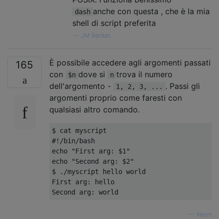
anche con questa , che è la mia
dash
shell di script preferita
—
JM Becker,
È possibile accedere agli argomenti passati
165
con
dove si
trova il numero
$n
n
dell'argomento -
. Passi gli
1, 2, 3, ...
argomenti proprio come faresti con
qualsiasi altro comando.
#!/bin/bash
echo 
"First arg: $1"
echo 
"Second arg: $2"
$ 
./
First
 arg
:
Second
 arg
:
 world
—
Kevin