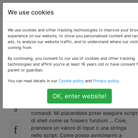
Unix & Linux
Tag
Account
We use cookies
Come posso passare
We use cookies and other tracking technologies to improve your bro
experience on our website, to show you personalized content and ta
ads, to analyze our website traffic, and to understand where our visit
un argomento della
coming from.
riga di comando in
By continuing, you consent to our use of cookies and other tracking
technologies and affirm you're at least 16 years old or have consent 
parent or guardian.
uno script di shell?
You can read details in our
Cookie policy
and
Privacy policy
.
OK, enter website!
So che gli script di shell eseguono i comandi
243
come se fossero stati eseguiti al prompt dei
comandi. Mi piacerebbe poter eseguire script
di shell come se fossero funzioni ... Cioè,
prendere un valore di input o una stringa
nello script. Come posso avvicinarmi a