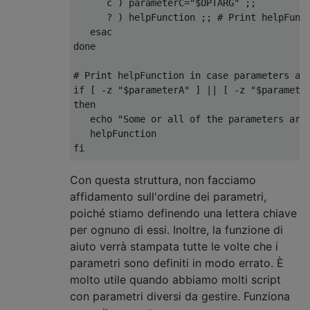
      c 
)
 parameterC
=
"$OPTARG"
;;
?
)
 helpFunction 
;;
# Print helpFunc
esac
done
# Print helpFunction in case parameters ar
if
[
-
z 
"$parameterA"
]
||
[
-
z 
"$paramete
then
   echo 
"Some or all of the parameters are
fi
# Begin script in case all parameters are 
Con questa struttura, non facciamo
echo 
"$parameterA"
affidamento sull'ordine dei parametri,
echo 
"$parameterB"
poiché stiamo definendo una lettera chiave
echo 
"$parameterC"
per ognuno di essi. Inoltre, la funzione di
aiuto verrà stampata tutte le volte che i
parametri sono definiti in modo errato. È
molto utile quando abbiamo molti script
con parametri diversi da gestire. Funziona