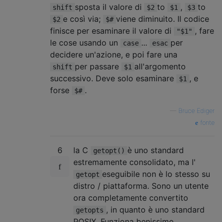
sposta il valore di
to
,
to
shift
$2
$1
$3
e così via;
viene diminuito. Il codice
$2
$#
finisce per esaminare il valore di
, fare
"$1"
le cose usando un
...
per
case
esac
decidere un'azione, e poi fare una
per passare
all'argomento
shift
$1
successivo. Deve solo esaminare
, e
$1
forse
.
$#
—
Bruce Ediger
fonte
6
la C
è uno standard
getopt()
estremamente consolidato, ma l'
eseguibile non è lo stesso su
getopt
distro / piattaforma. Sono un utente
ora completamente convertito
, in quanto è uno standard
getopts
POSIX. Funziona benissimo