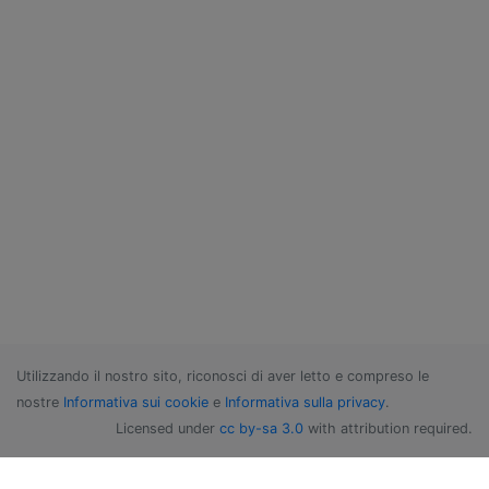
Utilizzando il nostro sito, riconosci di aver letto e compreso le
nostre
Informativa sui cookie
e
Informativa sulla privacy
.
Licensed under
cc by-sa 3.0
with attribution required.