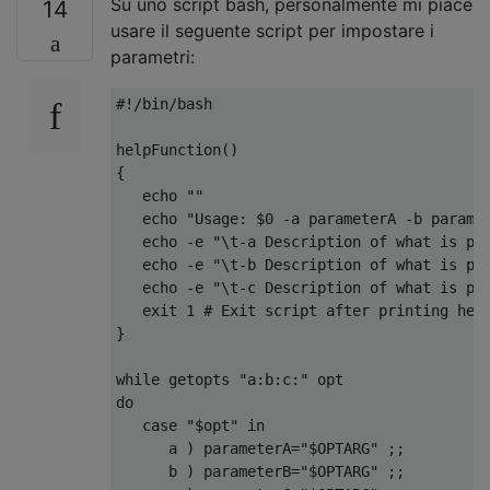
Su uno script bash, personalmente mi piace
14
usare il seguente script per impostare i
parametri:
#!/bin/bash
helpFunction
()
{
   echo 
""
   echo 
"Usage: $0 -a parameterA -b parame
   echo 
-
e 
"\t-a Description of what is pa
   echo 
-
e 
"\t-b Description of what is pa
   echo 
-
e 
"\t-c Description of what is pa
   exit 
1
# Exit script after printing hel
}
while
 getopts 
"a:b:c:"
do
case
"$opt"
in
      a 
)
 parameterA
=
"$OPTARG"
;;
      b 
)
 parameterB
=
"$OPTARG"
;;