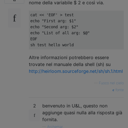
nome della variabile $ 2 e così via.
cat 
<<
'EOF'
>
 test

echo 
"First arg: $1"
echo 
"Second arg: $2"
echo 
"List of all arg: $@"
EOF

sh test hello world
Altre informazioni potrebbero essere
trovate nel manuale della shell (sh) su
http://heirloom.sourceforge.net/sh/sh.1.html
—
Fuoco nel cielo
fonte
2
benvenuto in U&L, questo non
aggiunge quasi nulla alla risposta già
fornita.
—
Archemar,