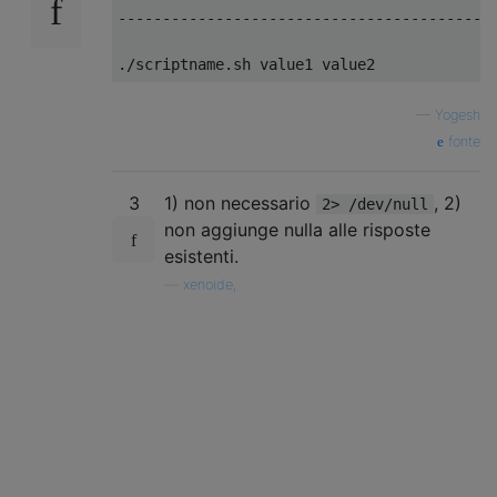
------------------------------------------
./
scriptname
.
sh value1 value2
—
Yogesh
fonte
3
1) non necessario
, 2)
2> /dev/null
non aggiunge nulla alle risposte
esistenti.
—
xenoide,