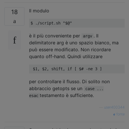
Il modulo
18
$ 
./
script
.
sh 
"$@"
è il più conveniente per
. Il
argv
delimitatore arg è uno spazio bianco, ma
può essere modificato. Non ricordare
quanto off-hand. Quindi utilizzare
 $1
,
 $2
,
 shift
,
if
[
 $
# -ne 3 ] 
per controllare il flusso. Di solito non
abbraccio getopts se un
case ...
testamento è sufficiente.
esac
—
user400344
fonte