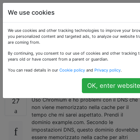
Unix & Linux
Tag
Account
We use cookies
Perché Chromium
We use cookies and other tracking technologies to improve your bro
you personalized content and targeted ads, to analyze our website tra
are coming from.
non memorizza nella
By continuing, you consent to our use of cookies and other tracking t
cache DNS per più di
years old or have consent from a parent or guardian.
You can read details in our
Cookie policy
and
Privacy policy
.
un minuto?
OK, enter website
Uso Chromium e ho problemi con il DNS che
27
non viene memorizzato nella cache per il
tempo che mi sarei aspettato. Prendi il
dominio example.com. Secondo le
impostazioni DNS, questo dominio dovrebbe
essere memorizzato nella cache per altri