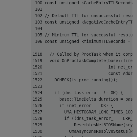
 100 const unsigned kCacheEntryTTLSeconds =
 101 

 102 // Default TTL for unsuccessful resolu
 103 const unsigned kNegativeCacheEntryTTLS
 104 

 105 // Minimum TTL for successful resoluti
 106 const unsigned kMinimumTTLSeconds = kC
1518   // Called by ProcTask when it comple
1519   void OnProcTaskComplete(base::TimeTi
1520                           int net_erro
1521                           const Addres
1522     DCHECK(is_proc_running());

1523 

1524     if (dns_task_error_ != OK) {

1525       base::TimeDelta duration = base:
1526       if (net_error == OK) {

1527         UMA_HISTOGRAM_LONG_TIMES_100("
1528         if ((dns_task_error_ == ERR_NA
1529             ResemblesNetBIOSName(key_.
1530           UmaAsyncDnsResolveStatus(RES