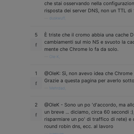
che stai osservando nella configurazion
1551     // Source unknown because the syst
risposta dei server DNS, non un TTL di 
1552     // hosts file, its own cache, a DN
1553     // Don't store the |ttl| in cache 
—
duskwuff,
1554     CompleteRequests(

1555         MakeCacheEntry(net_error, addr
5
È triste che il cromo abbia una cache D
1556         ttl);

cambiamenti sul mio NS e svuoto la c
mente che Chrome lo fa da solo.
—
Ole K,
1
@OleK: Sì, non avevo idea che Chrome
Grazie a questa pagina per averlo sottol
—
Mehrdad,
2
@OleK - Sono un po 'd'accordo, ma al
un breve ... diciamo, circa 60 secondi :
risparmiare un po' di traffico di rete
round robin dns, ecc. al lavoro
—
ivanivan,