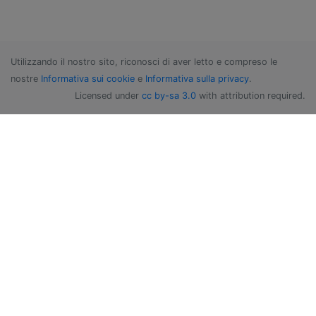
Utilizzando il nostro sito, riconosci di aver letto e compreso le
nostre
Informativa sui cookie
e
Informativa sulla privacy
.
Licensed under
cc by-sa 3.0
with attribution required.