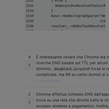
1531         } else {

1532           UmaAsyncDnsResolveStatus(RES
1533         }

1534         base::UmaHistogramSparse("Net.
1535                                  std::
1536         resolver_->OnDnsTaskResolve(dn
1537       } else {

1538         UMA_HISTOGRAM_LONG_TIMES_100("
1539         UmaAsyncDnsResolveStatus(RESOL
1540       }

1541     }

4
È interessante notare che Chrome sta 
1542 

1543     if (ContainsIcannNameCollisionIp(a
ricerche DNS basate sul TTL per alcuni
1544       net_error = ERR_ICANN_NAME_COLLI
dominio,
quindi forse le 
dougblack.io
1545 

complicate. ma 99 su cento domini si 
1546     base::TimeDelta ttl =

—
the_velour_fog
                                           
1547         base::TimeDelta::FromSeconds(k
1548     if (net_error == OK)

2
Chrome effettua richieste DNS dall'asp
                                           
trova su una rete che dirotta tutte le r
1549       ttl = base::TimeDelta::FromSecon
accesso wireless a pagamento). Inoltre,
1550 
