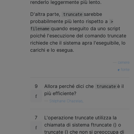
renderlo leggermente più lento.
D'altra parte,
sarebbe
truncate
probabilmente più lento rispetto a
>
quando eseguito da uno script
filename
poiché l'esecuzione del comando truncate
richiede che il sistema apra l'eseguibile, lo
carichi e lo esegua.
—
cenere
fonte
9
Allora perché dici che
è il
truncate
più efficiente?
—
Stéphane Chazelas,
7
L'operazione truncate utilizza la
chiamata di sistema ftruncate () o
truncate () che non si preoccupa di