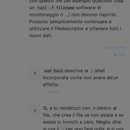
con questo file (ad esempio qualcuno crea
un
software di
tail -f filename
monitoraggio o ...) non devono riaprirlo.
Possono semplicemente continuare a
utilizzare il filedescriptor e ottenere tutti i
nuovi dati.
—
Mirko Steiner
fonte
descrive la
shell
man bash
:
incorporata come non avere alcun
effetto.
—
Haxiel,
Sì, e lo reindirizzi con
dentro al
>
file, che crea il file se non esiste e se
esiste lo tronchi a zero. Meglio dire:
si usa il
per non fare nulla, e si usa
: