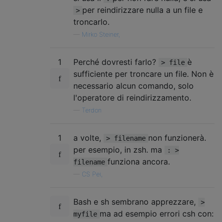
per reindirizzare nulla a un file e
>
troncarlo.
—
Mirko Steiner,
1
Perché dovresti farlo?
è
> file
sufficiente per troncare un file. Non è
necessario alcun comando, solo
l'operatore di reindirizzamento.
—
Terdon
1
a volte,
non funzionerà.
> filename
per esempio, in zsh. ma
: >
funziona ancora.
filename
—
CS Pei,
Bash e sh sembrano apprezzare,
>
ma ad esempio errori csh con:
myfile