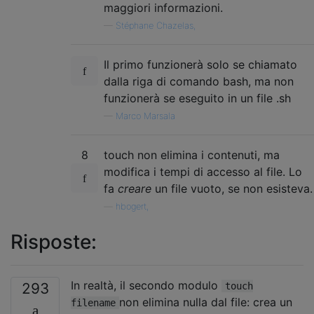
maggiori informazioni.
—
Stéphane Chazelas,
Il primo funzionerà solo se chiamato
dalla riga di comando bash, ma non
funzionerà se eseguito in un file .sh
—
Marco Marsala
8
touch non elimina i contenuti, ma
modifica i tempi di accesso al file. Lo
fa
creare
un file vuoto, se non esisteva.
—
hbogert,
Risposte:
In realtà, il secondo modulo
293
touch
non elimina nulla dal file: crea un
filename