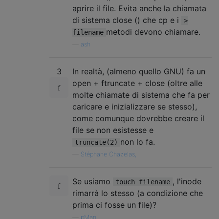
aprire il file. Evita anche la chiamata
di sistema close () che cp e i
>
metodi devono chiamare.
filename
—
ash
3
In realtà, (almeno quello GNU) fa un
open + ftruncate + close (oltre alle
molte chiamate di sistema che fa per
caricare e inizializzare se stesso),
come comunque dovrebbe creare il
file se non esistesse e
non lo fa.
truncate(2)
—
Stéphane Chazelas,
Se usiamo
, l'inode
touch filename
rimarrà lo stesso (a condizione che
prima ci fosse un file)?
—
pMan,