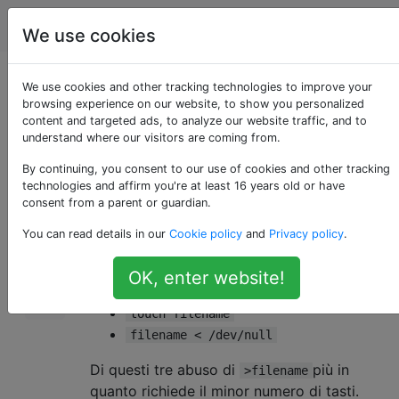
Unix & Linux
Tag
Account
We use cookies
Svuota il contenuto
We use cookies and other tracking technologies to improve your
browsing experience on our website, to show you personalized
content and targeted ads, to analyze our website traffic, and to
di un file
understand where our visitors are coming from.
By continuing, you consent to our use of cookies and other tracking
technologies and affirm you're at least 16 years old or have
Sono a conoscenza di tre metodi per
220
consent from a parent or guardian.
eliminare tutte le voci da un file.
You can read details in our
Cookie policy
and
Privacy policy
.
Loro sono
OK, enter website!
>filename
touch filename
filename < /dev/null
Di questi tre abuso di
più in
>filename
quanto richiede il minor numero di tasti.