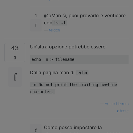
1
@pMan sì, puoi provarlo e verificare
con
ls -i
—
terdon
Un'altra opzione potrebbe essere:
43
echo 
-
n 
>
 filename
Dalla pagina man di
:
echo
-n Do not print the trailing newline
character.
—
Arturo Herrero
fonte
Come posso impostare la