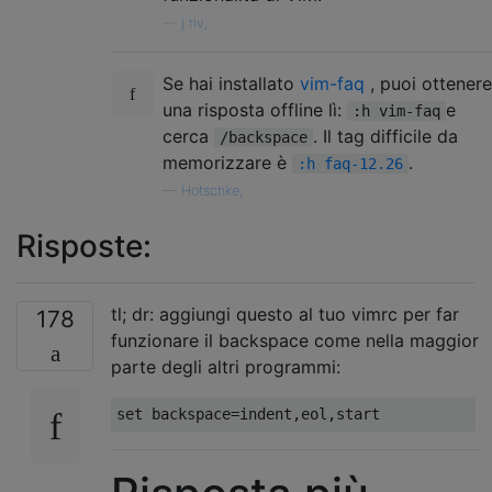
—
j riv,
Se hai installato
vim-faq
, puoi ottenere
una risposta offline lì:
e
:h vim-faq
cerca
. Il tag difficile da
/backspace
memorizzare è
.
:h faq-12.26
—
Hotschke,
Risposte:
tl; dr: aggiungi questo al tuo vimrc per far
178
funzionare il backspace come nella maggior
parte degli altri programmi: