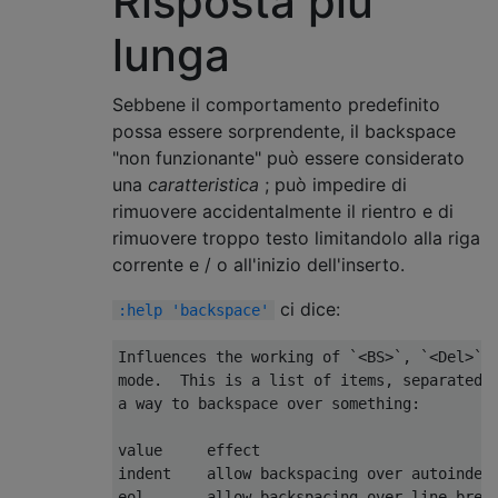
Risposta più
lunga
Sebbene il comportamento predefinito
possa essere sorprendente, il backspace
"non funzionante" può essere considerato
una
caratteristica
; può impedire di
rimuovere accidentalmente il rientro e di
rimuovere troppo testo limitandolo alla riga
corrente e / o all'inizio dell'inserto.
ci dice:
:help 'backspace'
Influences the working of `<BS>`, `<Del>`, 
mode.  This is a list of items, separated b
a way to backspace over something:

value     effect

indent    allow backspacing over autoindent
eol       allow backspacing over line break