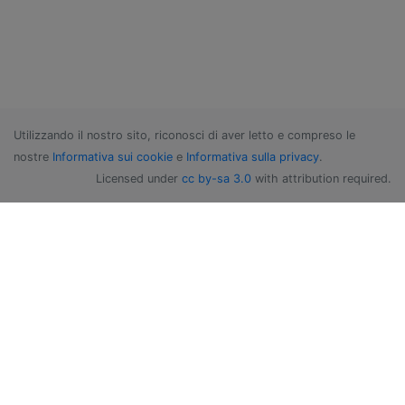
Utilizzando il nostro sito, riconosci di aver letto e compreso le
nostre
Informativa sui cookie
e
Informativa sulla privacy
.
Licensed under
cc by-sa 3.0
with attribution required.