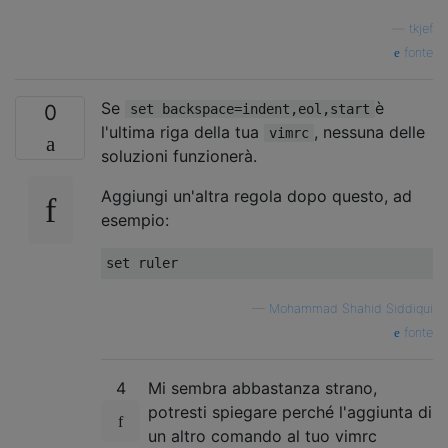
—
tkjef
fonte
Se
è
0
set backspace=indent,eol,start
l'ultima riga della tua
, nessuna delle
vimrc
soluzioni funzionerà.
Aggiungi un'altra regola dopo questo, ad
esempio:
—
Mohammad Shahid Siddiqui
fonte
4
Mi sembra abbastanza strano,
potresti spiegare perché l'aggiunta di
un altro comando al tuo vimrc