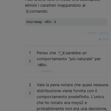
elimini i caratteri mappandolo al
comando:
X
—
Martin Tournoij
fonte
1
Penso che
sarebbe un
"_X
comportamento "più naturale" per
.
<BS>
—
Hauleth
2
Vale la pena notare che quasi nessuna
distribuzione viene fornita con il
comportamento predefinito. L'unico
che ho notato era msys2 e
probabilmente non era una decisione,