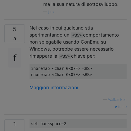
ma la sua natura di sottosviluppo.
—
j riv,
Nel caso in cui qualcuno stia
5
sperimentando un
comportamento
<BS>
non spiegabile usando ConEmu su
Windows, potrebbe essere necessario
rimappare la
chiave per:
<BS>
inoremap <Char-0x07F> <BS>

Maggiori informazioni
—
Walker Boh
fonte
1