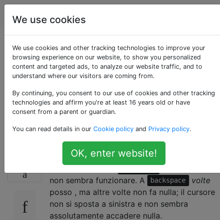
Vi & Vim
Tag
Account
We use cookies
Perché la chiave
We use cookies and other tracking technologies to improve your
browsing experience on our website, to show you personalized
content and targeted ads, to analyze our website traffic, and to
backspace non
understand where our visitors are coming from.
funziona in modalità
By continuing, you consent to our use of cookies and other tracking
technologies and affirm you're at least 16 years old or have
consent from a parent or guardian.
inserimento?
You can read details in our
Cookie policy
and
Privacy policy
.
OK, enter website!
Cercare di eliminare caratteri in modalità
146
inserimento con il
tasto a volte
backspace
non sembra funzionare. A
volte
backspace
posso , ma altre volte non fa nulla; il cursore
non si sposta a sinistra e non sembra
assolutamente accadere nulla.