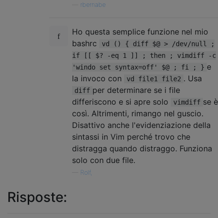
—
rbernabe
Ho questa semplice funzione nel mio
bashrc
vd () { diff $@ > /dev/null ;
if [[ $? -eq 1 ]] ; then ; vimdiff -c
e
'windo set syntax=off' $@ ; fi ; }
la invoco con
. Usa
vd file1 file2
per determinare se i file
diff
differiscono e si apre solo
se è
vimdiff
così. Altrimenti, rimango nel guscio.
Disattivo anche l'evidenziazione della
sintassi in Vim perché trovo che
distragga quando distraggo. Funziona
solo con due file.
—
Rolf,
Risposte: