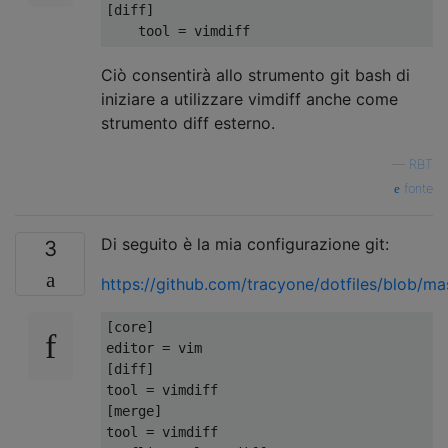
[diff]

Ciò consentirà allo strumento git bash di
iniziare a utilizzare vimdiff anche come
strumento diff esterno.
—
RBT
fonte
Di seguito è la mia configurazione git:
3
https://github.com/tracyone/dotfiles/blob/mas
[core]

editor = vim

[diff]

tool = vimdiff

[merge]

tool = vimdiff
