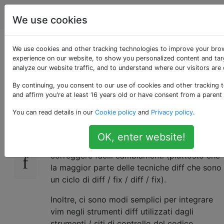
Vi & Vim
Tag
Account
We use cookies
Come uso vim come
We use cookies and other tracking technologies to improve your bro
experience on our website, to show you personalized content and tar
analyze our website traffic, and to understand where our visitors are
strumento diff?
By continuing, you consent to our use of cookies and other tracking 
and affirm you're at least 16 years old or have consent from a parent
Uso vim come editor principale.
102
You can read details in our
Cookie policy
and
Privacy policy
.
Vorrei anche usare vim per diff file e
OK, enter website!
modificare i file mentre si fa il diff per
correggere facili cambiamenti (piuttosto che
la maggior parte delle tecniche diff che sono
un ciclo di diff / fix / diff / fix).
Inoltre, ci sono modi semplici per integrare
vim negli strumenti diff utilizzati dagli
strumenti / siti di controllo del codice