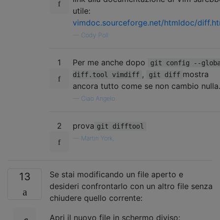
utile:
vimdoc.sourceforge.net/htmldoc/diff.h
—
Cody Poll
1
Per me anche dopo
git config --glob
,
mostra
diff.tool vimdiff
git diff
ancora tutto come se non cambio nulla
—
Ciao Angelo
2
prova
git difftool
—
Martin York,
Se stai modificando un file aperto e
13
desideri confrontarlo con un altro file senza
chiudere quello corrente:
Apri il nuovo file in schermo diviso: