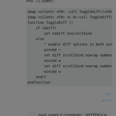
mio
:
~/.vimrc
nmap <silent> <F8> :call ToggleDiff()<CR>

imap <silent> <F8> <C-O>:call ToggleDiff()<
function ToggleDiff ()

    if (&diff)

        set nodiff noscrollbind

    else

        " enable diff options in both windo
        wincmd =

        set diff scrollbind nowrap number

        wincmd w

        set diff scrollbind nowrap number

        wincmd w

    endif

—
kaan
fonte
puoi usare il comando
e
:diffthis