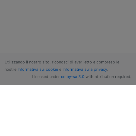
Utilizzando il nostro sito, riconosci di aver letto e compreso le
nostre
Informativa sui cookie
e
Informativa sulla privacy
.
Licensed under
cc by-sa 3.0
with attribution required.