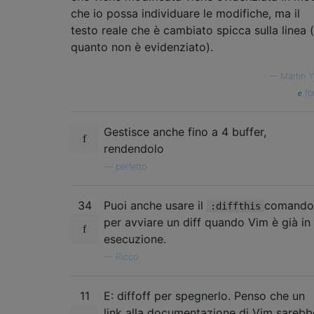
che io possa individuare le modifiche, ma il
testo reale che è cambiato spicca sulla linea (
quanto non è evidenziato).
—
Martin Y
fo
Gestisce anche fino a 4 buffer,
rendendolo
—
perfetto
34
Puoi anche usare il
comando
:diffthis
per avviare un diff quando Vim è già in
esecuzione.
—
Ricco
11
E: diffoff per spegnerlo. Penso che un
link alla documentazione di Vim sarebb