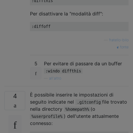
Per disattivare la "modalità diff":
—
fratello-bilo
fonte
5
Per evitare di passare da un buffer
:windo diffthis
—
all'altro
È possibile inserire le impostazioni di
4
seguito indicate nel
file trovato
.gitconfig
nella directory
(o
%homepath%
) dell'utente attualmente
%userprofile%
connesso: