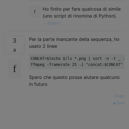
Ho finito per fare qualcosa di simile
(uno script di rinomina di Python).
—
Brigand,
Per la parte mancante della sequenza, ho
3
usato 2 linee
CONCAT=$(echo $(ls *.png | sort -n -t _ -k 
Spero che questo possa aiutare qualcuno
in futuro
—
Shakil
fonte