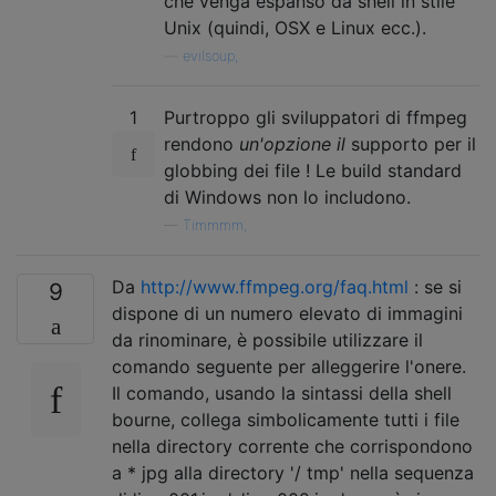
che venga espanso da shell in stile
Unix (quindi, OSX e Linux ecc.).
—
evilsoup,
1
Purtroppo gli sviluppatori di ffmpeg
rendono
un'opzione il
supporto per il
globbing dei file ! Le build standard
di Windows non lo includono.
—
Timmmm,
Da
http://www.ffmpeg.org/faq.html
: se si
9
dispone di un numero elevato di immagini
da rinominare, è possibile utilizzare il
comando seguente per alleggerire l'onere.
Il comando, usando la sintassi della shell
bourne, collega simbolicamente tutti i file
nella directory corrente che corrispondono
a * jpg alla directory '/ tmp' nella sequenza