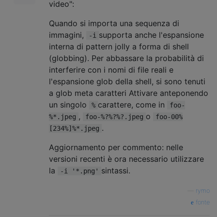
video":
Quando si importa una sequenza di
immagini,
supporta anche l'espansione
-i
interna di pattern jolly a forma di shell
(globbing). Per abbassare la probabilità di
interferire con i nomi di file reali e
l'espansione glob della shell, si sono tenuti
a glob meta caratteri Attivare anteponendo
un singolo
carattere, come in
%
foo-
,
o
%*.jpeg
foo-%?%?%?.jpeg
foo-00%
.
[234%]%*.jpeg
Aggiornamento per commento: nelle
versioni recenti è ora necessario utilizzare
la
sintassi.
-i '*.png'
—
rymo
fonte