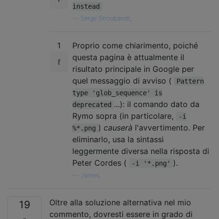
instead
—
Serge Stroobandt,
1
Proprio come chiarimento, poiché
questa pagina è attualmente il
risultato principale in Google per
quel messaggio di avviso (
Pattern
type 'glob_sequence' is
...): il comando dato da
deprecated
Rymo sopra (in particolare,
-i
)
causerà
l'avvertimento. Per
%*.png
eliminarlo, usa la sintassi
leggermente diversa nella risposta di
Peter Cordes (
).
-i '*.png'
—
James,
Oltre alla soluzione alternativa nel mio
19
commento, dovresti essere in grado di