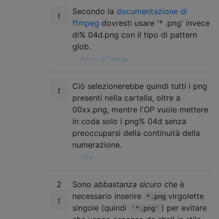
Secondo la
documentazione di
ffmpeg
dovresti usare '* .png' invece
di% 04d.png con il tipo di pattern
glob.
—
Amico di George,
Ciò selezionerebbe quindi tutti i png
presenti nella cartella, oltre a
00xx.png, mentre l'OP vuole mettere
in coda solo i png% 04d senza
preoccuparsi della continuità della
numerazione.
—
Gyan
2
Sono
abbastanza sicuro
che è
necessario inserire
virgolette
*.png
singole (quindi
) per evitare
'*.png'