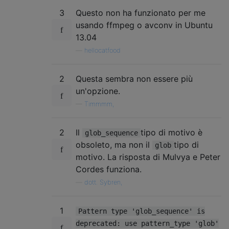
3
Questo non ha funzionato per me
usando ffmpeg o avconv in Ubuntu
13.04
—
hellocatfood
2
Questa sembra non essere più
un'opzione.
—
Timmmm,
2
Il
tipo di motivo è
glob_sequence
obsoleto, ma non il
tipo di
glob
motivo. La risposta di Mulvya e Peter
Cordes funziona.
—
dott. Sybren,
1
Pattern type 'glob_sequence' is
deprecated: use pattern_type 'glob'