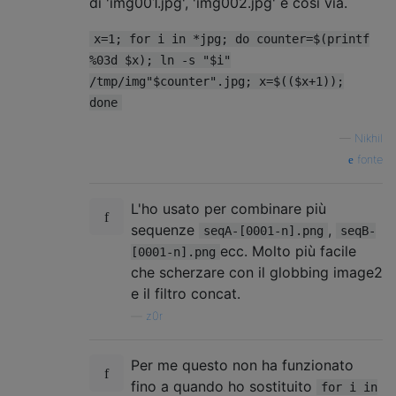
di 'img001.jpg', 'img002.jpg' e così via.
x=1; for i in *jpg; do counter=$(printf
%03d $x); ln -s "$i"
/tmp/img"$counter".jpg; x=$(($x+1));
done
—
Nikhil
fonte
L'ho usato per combinare più
sequenze
,
seqA-[0001-n].png
seqB-
ecc. Molto più facile
[0001-n].png
che scherzare con il globbing image2
e il filtro concat.
—
z0r
Per me questo non ha funzionato
fino a quando ho sostituito
for i in