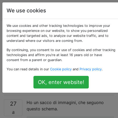
Produzione
Tag
We use cookies
Account
video
We use cookies and other tracking technologies to improve your
Come ottenere
browsing experience on our website, to show you personalized
content and targeted ads, to analyze our website traffic, and to
understand where our visitors are coming from.
FFMPEG per unire file
By continuing, you consent to our use of cookies and other tracking
di immagini non
technologies and affirm you're at least 16 years old or have
consent from a parent or guardian.
sequenziali? (salta di
You can read details in our
Cookie policy
and
Privacy policy
.
3 secondi)
OK, enter website!
Ho un sacco di immagini, che seguono
27
questo schema.