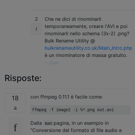
2
Che ne dici di rinominarli
temporaneamente, creare l'AVI e poi
rinominarli nello schema (3x-2) .png?
Bulk Rename Utility @
bulkrenameutility.co.uk/Main_Intro.php
è un rinominatore di massa gratuito.
—
Gyan
Risposte:
con ffmpeg 0.11.1 è facile come:
18
Dalla
pagina, in un esempio in
man
"Conversione del formato di file audio e