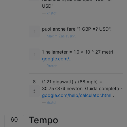
USD"
—
kristof
puoi anche fare "1 GBP =? USD".
—
Maxim Zaslavsky,
1 hellameter = 1.0 × 10 ^ 27 metri
google.com/…
—
Bratch
8
(1,21 gigawatt) / (88 mph) =
30.757.874 newton. Guida completa -
google.com/help/calculator.html
.
—
Bratch
Tempo
60