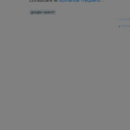
google-search
—
phwd
fonte