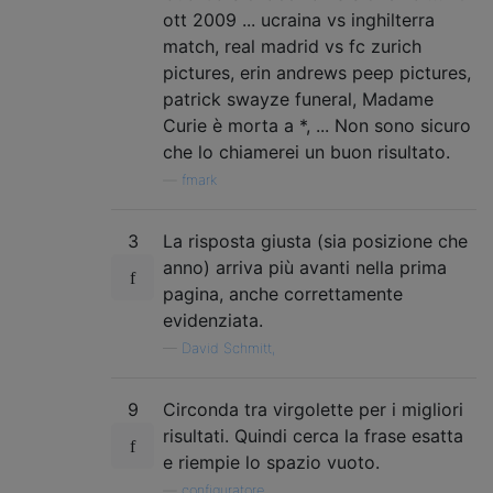
ott 2009 ... ucraina vs inghilterra
match, real madrid vs fc zurich
pictures, erin andrews peep pictures,
patrick swayze funeral, Madame
Curie è morta a *, ... Non sono sicuro
che lo chiamerei un buon risultato.
—
fmark
3
La risposta giusta (sia posizione che
anno) arriva più avanti nella prima
pagina, anche correttamente
evidenziata.
—
David Schmitt,
9
Circonda tra virgolette per i migliori
risultati. Quindi cerca la frase esatta
e riempie lo spazio vuoto.
—
configuratore