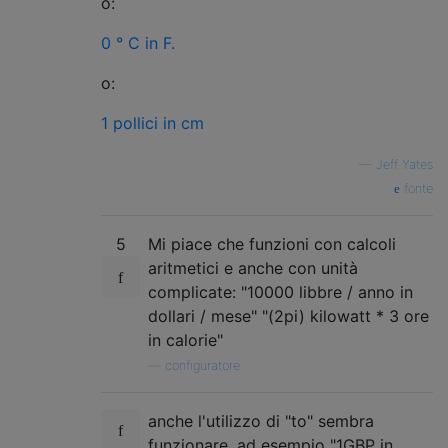
o:
0 ° C in F.
o:
1 pollici in cm
—
Jeff Yates
fonte
5
Mi piace che funzioni con calcoli
aritmetici e anche con unità
complicate: "10000 libbre / anno in
dollari / mese" "(2pi) kilowatt * 3 ore
in calorie"
—
configuratore
anche l'utilizzo di "to" sembra
funzionare, ad esempio "1GBP in