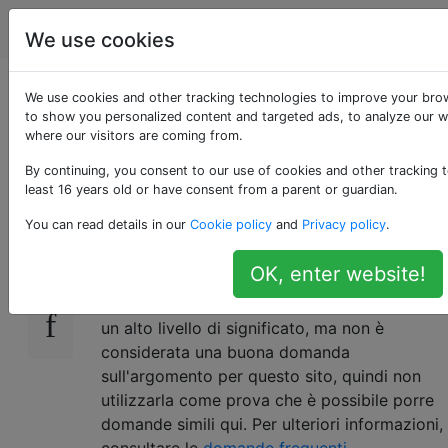
Applicazioni Web
Tag
Account
We use cookies
Funzionalità nascoste
We use cookies and other tracking technologies to improve your bro
to show you personalized content and targeted ads, to analyze our we
where our visitors are coming from.
di Ricerca Google
By continuing, you consent to our use of cookies and other tracking t
least 16 years old or have consent from a parent or guardian.
Quali trucchi e suggerimenti poco conosciuti
139
You can read details in our
Cookie policy
and
Privacy policy
.
hai per la ricerca su Google?
OK, enter website!
Si noti che questa domanda esiste perché ha
un alto livello di significato, ma non è
considerata una buona domanda
sull'argomento per questo sito, quindi non
utilizzarla come prova che è possibile porre
domande simili qui. Per ulteriori informazioni,
consultare le
domande frequenti
.