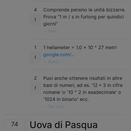
4
Comprende persino le unità bizzarre.
Prova "1 m / s in furlong per quindici
giorni"
—
Marc
1
1 hellameter = 1.0 × 10 ^ 27 metri
google.com/…
—
Bratch
2
Puoi anche ottenere risultati in altre
basi di numeri, ad es. '12 * 3 in cifre
romane 'o '10 ^ 2 in esadecimale' o
'1024 in binario' ecc.
—
Dan Diplo
Uova di Pasqua
74