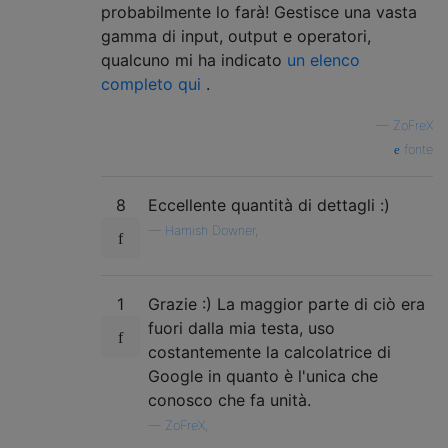
probabilmente lo farà! Gestisce una vasta
gamma di input, output e operatori,
qualcuno mi ha indicato
un elenco
completo qui
.
—
ZoFreX
fonte
8
Eccellente quantità di dettagli :)
—
Hamish Downer,
1
Grazie :) La maggior parte di ciò era
fuori dalla mia testa, uso
costantemente la calcolatrice di
Google in quanto è l'unica che
conosco che fa unità.
—
ZoFreX,