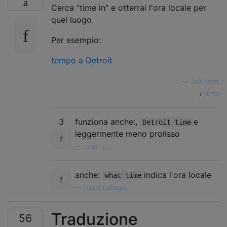
Cerca "time in" e otterrai l'ora locale per
quel luogo.
Per esempio:
tempo a Detroit
—
Jeff Yates
fonte
3
funziona anche:,
e
Detroit time
leggermente meno prolisso
—
Justin L.
anche:
indica l'ora locale
what time
—
David LeBauer,
Traduzione
56