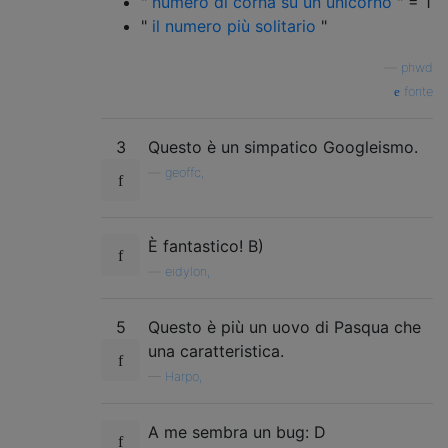
"
numero di corna su un unicorno
" = 1
"
il numero più solitario
"
—
phwd
fonte
3
Questo è un simpatico Googleismo.
—
geoffc,
È fantastico! B)
—
eidylon,
5
Questo è più un uovo di Pasqua che
una caratteristica.
—
Harpo,
A me sembra un bug: D