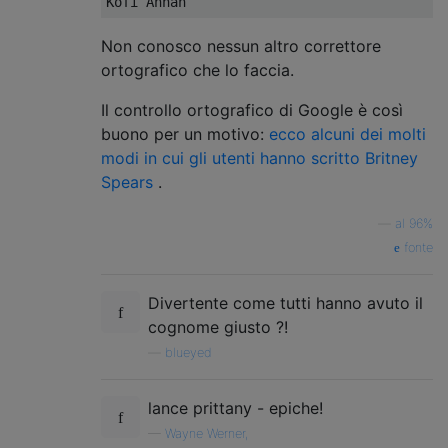
Non conosco nessun altro correttore
ortografico che lo faccia.
Il controllo ortografico di Google è così
buono per un motivo:
ecco alcuni dei molti
modi in cui gli utenti hanno scritto Britney
Spears
.
—
al 96%
fonte
Divertente come tutti hanno avuto il
cognome giusto ?!
—
blueyed
lance prittany - epiche!
—
Wayne Werner,