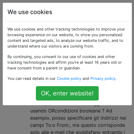
Applicazioni Web
Tag
Account
We use cookies
Domande taggate
We use cookies and other tracking technologies to improve your
browsing experience on our website, to show you personalized
content and targeted ads, to analyze our website traffic, and to
«gmail-filters»
understand where our visitors are coming from.
By continuing, you consent to our use of cookies and other
Set di regole predefinite o create dall'utente che
tracking technologies and affirm you're at least 16 years old or
eseguono azioni diverse sulle e-mail in arrivo o in
have consent from a parent or guardian.
uscita in Gmail.
You can read details in our
Cookie policy
and
Privacy policy
.
Come specificare le condizioni
7
OK, enter website!
"OR" per il filtro Gmail
Come posso filtrare i messaggi in Gmail
usando ORcondizioni booleane ? Ad
esempio, posso specificare gli indirizzi nei
campi To:o From:, ma questo corrisponde
solo alle e-mail che soddisfano entrambi i