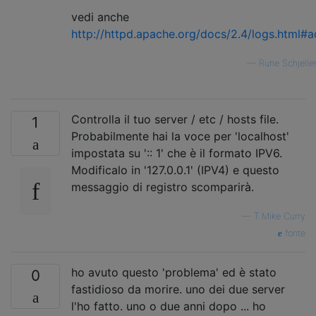
vedi anche
http://httpd.apache.org/docs/2.4/logs.html#
—
Rune Schjelle
Controlla il tuo server / etc / hosts file.
1
Probabilmente hai la voce per 'localhost'
impostata su ':: 1' che è il formato IPV6.
Modificalo in '127.0.0.1' (IPV4) e questo
messaggio di registro scomparirà.
—
T.Mike Curry
fonte
ho avuto questo 'problema' ed è stato
0
fastidioso da morire. uno dei due server
l'ho fatto. uno o due anni dopo ... ho