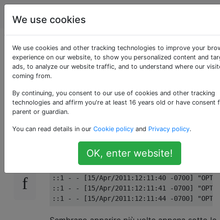
Webmasters
Tag
Account
We use cookies
Log di Apache:
We use cookies and other tracking technologies to improve your bro
experience on our website, to show you personalized content and ta
ads, to analyze our website traffic, and to understand where our visit
OPZIONI “:: 1…” *
coming from.
HTTP / 1.0 "200 -
By continuing, you consent to our use of cookies and other tracking
technologies and affirm you're at least 16 years old or have consent 
parent or guardian.
You can read details in our
Cookie policy
and
Privacy policy
.
Basta guardare i registri di un sito non così
7
occupato su uno dei nostri server Apache e
OK, enter website!
notare tonnellate di questi nel registro:
::1 - - [15/Apr/2011:12:11:40 -0700] "OPTIO
::1 - - [15/Apr/2011:12:11:41 -0700] "OPTIO
Sembrano apparire più volte appena sotto le