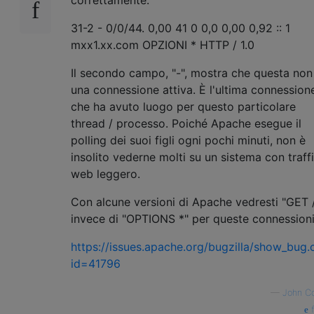
31-2 - 0/0/44. 0,00 41 0 0,0 0,00 0,92 :: 1
mxx1.xx.com OPZIONI * HTTP / 1.0
Il secondo campo, "-", mostra che questa non
una connessione attiva. È l'ultima connession
che ha avuto luogo per questo particolare
thread / processo. Poiché Apache esegue il
polling dei suoi figli ogni pochi minuti, non è
insolito vederne molti su un sistema con traff
web leggero.
Con alcune versioni di Apache vedresti "GET 
invece di "OPTIONS *" per queste connessioni
https://issues.apache.org/bugzilla/show_bug.
id=41796
—
John C
f