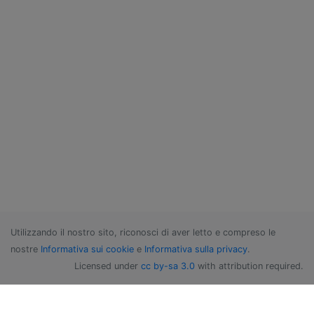
Utilizzando il nostro sito, riconosci di aver letto e compreso le
nostre
Informativa sui cookie
e
Informativa sulla privacy
.
Licensed under
cc by-sa 3.0
with attribution required.