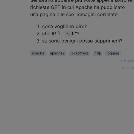
richieste GET in cui Apache ha pubblicato
una pagina e le sue immagini correlate.
cosa vogliono dire?
che IP è "
"?
::1
se sono benigni posso sopprimerli?
apache
apache2
ip-address
http
logging
—
Meltemi
fonte