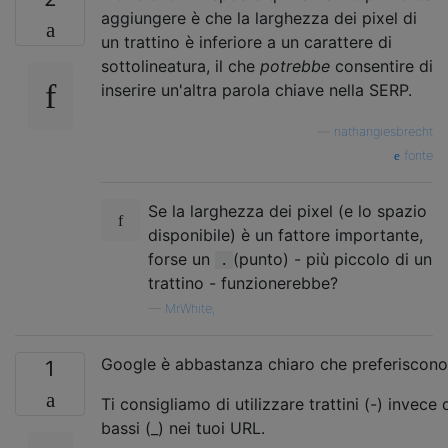
aggiungere è che la larghezza dei pixel di
un trattino è inferiore a un carattere di
sottolineatura, il che
potrebbe
consentire di
inserire un'altra parola chiave nella SERP.
—
nathangiesbrecht
fonte
Se la larghezza dei pixel (e lo spazio
disponibile) è un fattore importante,
forse un
(punto) - più piccolo di un
.
trattino - funzionerebbe?
—
MrWhite,
Google è abbastanza chiaro che preferiscono i
1
Ti consigliamo di utilizzare trattini (-) invece d
bassi (_) nei tuoi URL.