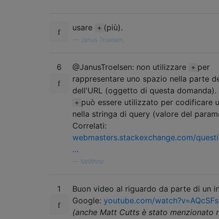
usare
(più).
+
—
Janus Troelsen,
6
@JanusTroelsen: non utilizzare
per
+
rappresentare uno spazio nella parte d
dell'URL (oggetto di questa domanda). 
può essere utilizzato per codificare 
+
nella stringa di query (valore del param
Correlati:
webmasters.stackexchange.com/quest
…
—
MrWhite
1
Buon video al riguardo da parte di un i
Google:
youtube.com/watch?v=AQcSFs
(anche Matt Cutts è stato menzionato n