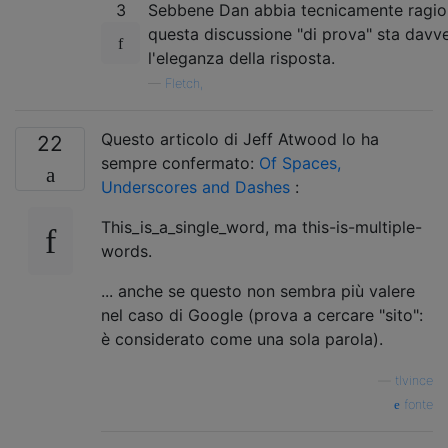
3
Sebbene Dan abbia tecnicamente ragion
questa discussione "di prova" sta davv
l'eleganza della risposta.
—
Fletch,
Questo articolo di Jeff Atwood lo ha
22
sempre confermato:
Of Spaces,
Underscores and Dashes
:
This_is_a_single_word, ma this-is-multiple-
words.
... anche se questo non sembra più valere
nel caso di Google (prova a cercare "sito":
è considerato come una sola parola).
—
tlvince
fonte