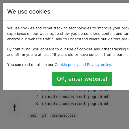
Webmasters
Tag
Account
We use cookies
URL: dovrei usare
We use cookies and other tracking technologies to improve your bro
experience on our website, to show you personalized content and tar
analyze our website traffic, and to understand where our visitors are
trattini, trattini bassi
By continuing, you consent to our use of cookies and other tracking 
o simboli più?
and affirm you're at least 16 years old or have consent from a parent
You can read details in our
Cookie policy
and
Privacy policy
.
Quale è meglio per i motori di ricerca?
OK, enter website!
112
example.com/my_cool_page.html
example.com/my-cool-page.html
example.com/my+cool+page.html
seo
url
best-practices