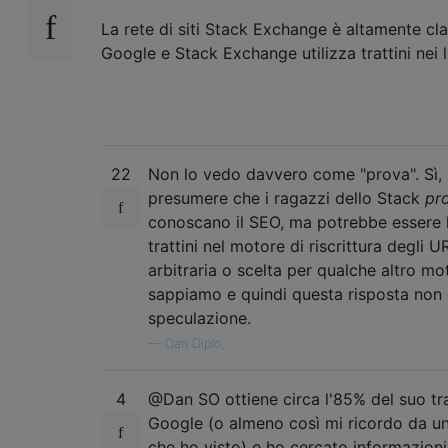
La rete di siti Stack Exchange è altamente cla
Google e Stack Exchange utilizza trattini nei 
22
Non lo vedo davvero come "prova". Sì,
presumere che i ragazzi dello Stack
pr
conoscano il SEO, ma potrebbe essere l
trattini nel motore di riscrittura degli U
arbitraria o scelta per qualche altro mo
sappiamo e quindi questa risposta non è
speculazione.
—
Dan Diplo,
4
@Dan SO ottiene circa l'85% del suo tr
Google (o almeno così mi ricordo da un
che ho visto) e ho cercato informazioni 