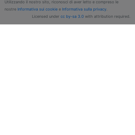
Utilizzando il nostro sito, riconosci di aver letto e compreso le
nostre
Informativa sui cookie
e
Informativa sulla privacy
.
Licensed under
cc by-sa 3.0
with attribution required.