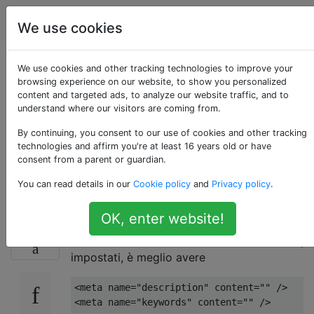
Webmasters
Tag
Account
We use cookies
Meta tag SEO: è
We use cookies and other tracking technologies to improve your
browsing experience on our website, to show you personalized
content and targeted ads, to analyze our website traffic, and to
meglio avere meta
understand where our visitors are coming from.
content vuoti o
By continuing, you consent to our use of cookies and other tracking
technologies and affirm you're at least 16 years old or have
consent from a parent or guardian.
nessun tag?
You can read details in our
Cookie policy
and
Privacy policy
.
OK, enter website!
Fondamentalmente, per le pagine che
9
potrebbero non avere una descrizione o tag
impostati, è meglio avere
<meta name="description" content="" />
