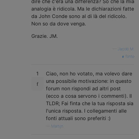
dire che c'era una differenza? So che la mia
analogia è ridicola. Ma le dichiarazioni fatte
da John Conde sono al di là del ridicolo.
Non so da dove venga.
Grazie. JM.
—
Jacob M.
fonte
1
Ciao, non ho votato, ma volevo dare
una possibile motivazione: in questo
forum non rispondi ad altri post
(ecco a cosa servono i commenti). Il
TLDR; Fai finta che la tua risposta sia
l'unica risposta. I collegamenti alle
fonti attuali sono preferiti :)
—
Martijn