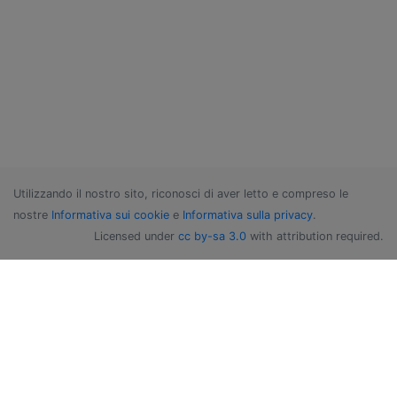
Utilizzando il nostro sito, riconosci di aver letto e compreso le
nostre
Informativa sui cookie
e
Informativa sulla privacy
.
Licensed under
cc by-sa 3.0
with attribution required.