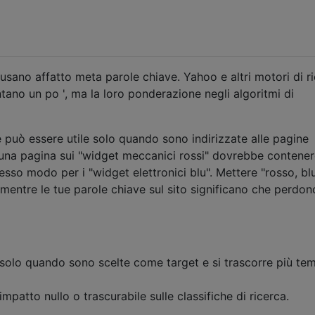
usano affatto meta parole chiave. Yahoo e altri motori di r
ntano un po ', ma la loro ponderazione negli algoritmi di
 può essere utile solo quando sono indirizzate alle pagine
, una pagina sui "widget meccanici rossi" dovrebbe contene
tesso modo per i "widget elettronici blu". Mettere "rosso, blu
mentre le tue parole chiave sul sito significano che perdon
i solo quando sono scelte come target e si trascorre più te
mpatto nullo o trascurabile sulle classifiche di ricerca.