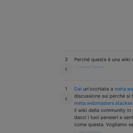
3
Perché questa è una wiki 
—
Marco Demaio,
1
Dai
un'occhiata a
meta.we
discussione sul perché si 
meta.webmasters.stackex
il wiki della community i
dacci i tuoi pensieri e se
come questa. Vogliamo sent
—
Ben Hoffman,