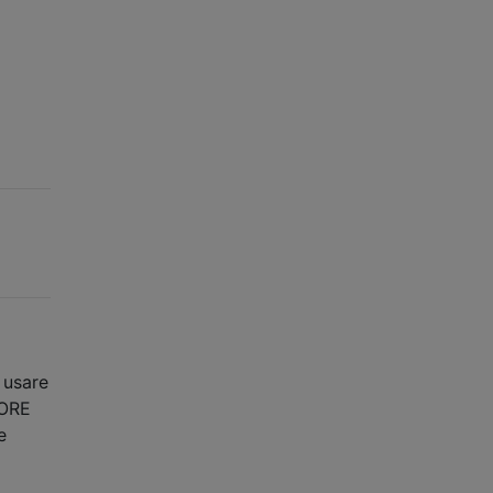
 usare
VORE
e