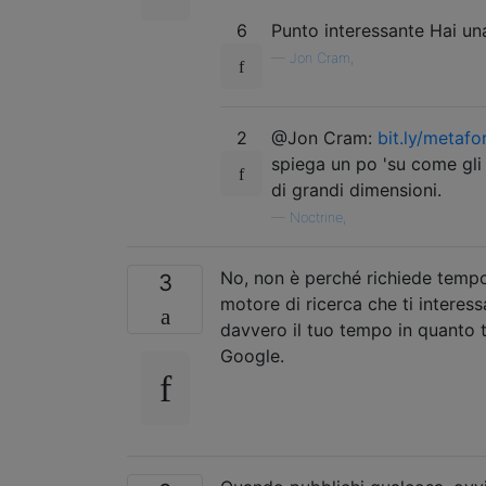
6
Punto interessante Hai un
—
Jon Cram,
2
@Jon Cram:
bit.ly/metaf
spiega un po 'su come gl
di grandi dimensioni.
—
Noctrine,
No, non è perché richiede tempo 
3
motore di ricerca che ti interess
davvero il tuo tempo in quanto t
Google.