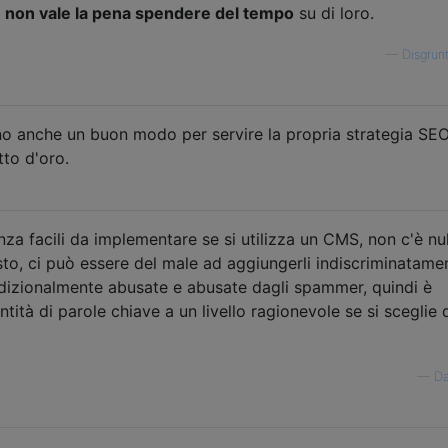
e
non vale la pena spendere del tempo
su di loro.
—
Disgrun
o anche un buon modo per servire la propria strategia SEO
tto d'oro.
 facili da implementare se si utilizza un CMS, non c'è nul
sto, ci può essere del male ad aggiungerli indiscriminatame
dizionalmente abusate e abusate dagli spammer, quindi è
ntità di parole chiave a un livello ragionevole se si sceglie 
—
Da