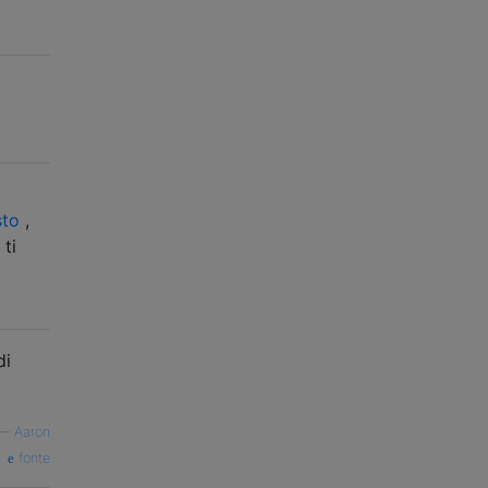
sto
,
ti
di
—
Aaron
fonte