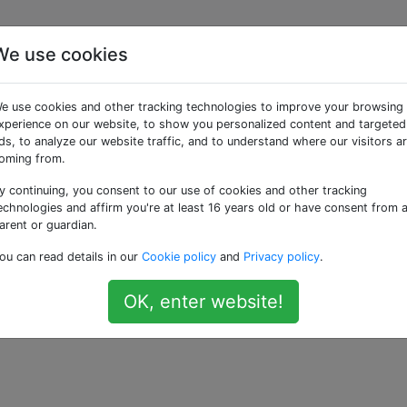
We use cookies
iave incidono sugli
e use cookies and other tracking technologies to improve your browsing
ificazione?
xperience on our website, to show you personalized content and targeted
ds, to analyze our website traffic, and to understand where our visitors a
oming from.
y continuing, you consent to our use of cookies and other tracking
on utilizza più le meta parole chiave nel suo algoritmo di
echnologies and affirm you're at least 16 years old or have consent from 
 mantenere le meta parole chiave?
arent or guardian.
ou can read details in our
Cookie policy
and
Privacy policy
.
OK, enter website!