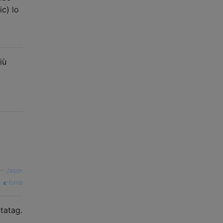
c) lo
iù
—
Jason
fonte
tatag.