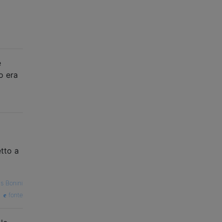
e
o era
etto a
s Bonini
fonte