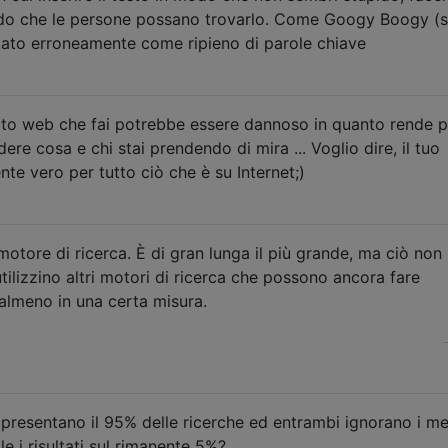
modo che le persone possano trovarlo. Come Googy Boogy (si
etato erroneamente come ripieno di parole chiave
ito web che fai potrebbe essere dannoso in quanto rende p
dere cosa e chi stai prendendo di mira ... Voglio dire, il tuo
e vero per tutto ciò che è su Internet;)
motore di ricerca. È di gran lunga il più grande, ma ciò non
tilizzino altri motori di ricerca che possono ancora fare
 almeno in una certa misura.
presentano il 95% delle ricerche ed entrambi ignorano i me
e i risultati sul rimanente 5%?