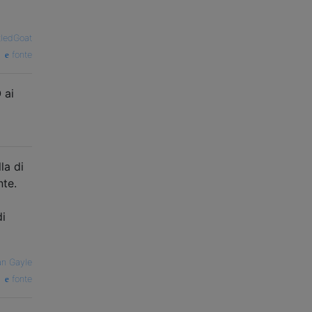
tledGoat
fonte
 ai
la di
nte.
di
n Gayle
fonte