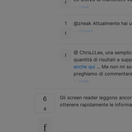
—
zneak
1
@zneak Attualmente hai u
—
chrisjlee,
@ ChrisJ.Lee, una semplic
quantità di risultati a su
anche qui
... Ma non mi so
preghiamo di commentare
—
zneak,
Gli screen reader leggono ancora 
6
ottenere rapidamente le informaz