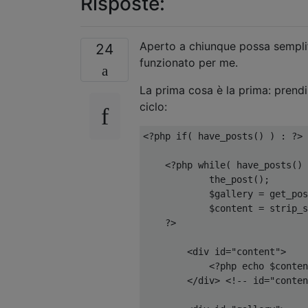
Risposte:
Aperto a chiunque possa sempli
24
funzionato per me.
La prima cosa è la prima: prendi
ciclo:
<?
php 
if
(
 have_posts
()
)
:
?>
<?
php 
while
(
 have_posts
()
            the_post
();
            $gallery 
=
 get_pos
            $content 
=
 strip_s
?>
<div
id
=
"content"
>
<?
php echo $conten
</div>
<!-- id="conten