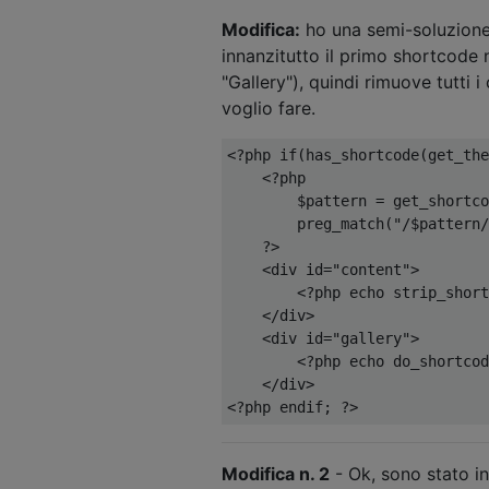
Modifica:
ho una semi-soluzione
innanzitutto il primo shortcode 
"Gallery"), quindi rimuove tutti 
voglio fare.
<?
php 
if
(
has_shortcode
(
get_the
<?
php 

        $pattern 
=
 get_shortco
        preg_match
(
"/$pattern/
?>
<div
id
=
"content"
>
<?
php echo strip_short
</div>
<div
id
=
"gallery"
>
<?
php echo do_shortcod
</div>
<?
php endif
;
?>
Modifica n. 2
- Ok, sono stato in