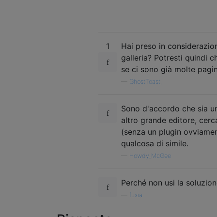
1
Hai preso in considerazio
galleria? Potresti quindi
se ci sono già molte pag
—
GhostToast,
Sono d'accordo che sia una
altro grande editore, cerca
(senza un plugin ovviamen
qualcosa di simile.
—
Howdy_McGee
Perché non usi la soluzio
—
fuxia