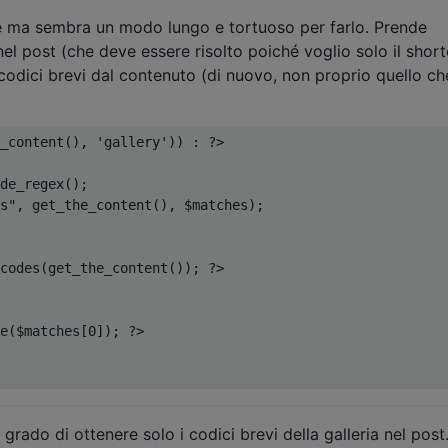
 ma sembra un modo lungo e tortuoso per farlo. Prende
nel post (che deve essere risolto poiché voglio solo il shor
i codici brevi dal contenuto (di nuovo, non proprio quello ch
_content
(),
'gallery'
))
:
?>
de_regex
();
s"
,
 get_the_content
(),
 $matches
);
codes
(
get_the_content
());
?>
e
(
$matches
[
0
]);
?>
 grado di ottenere solo i codici brevi della galleria nel post