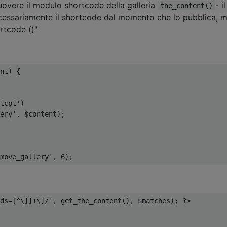
uovere il modulo shortcode della galleria
- il
the_content()
essariamente il shortcode dal momento che lo pubblica, 
rtcode ()"
nt
)
{
tcpt'
)
ery'
,
 $content
);
move_gallery'
,
6
);
ds=[^\]]+\]/'
,
 get_the_content
(),
 $matches
);
?>