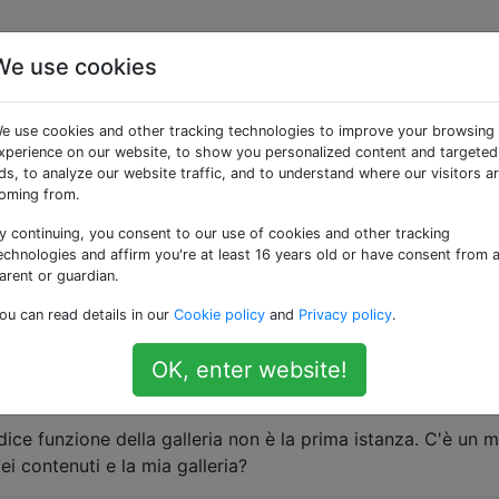
We use cookies
 galleria
e use cookies and other tracking technologies to improve your browsing
xperience on our website, to show you personalized content and targeted
ds, to analyze our website traffic, and to understand where our visitors a
nuto del post e il codice funzione della galleria. Voglio
oming from.
fuori del mio normale contenuto, indipendentemente da come 
y continuing, you consent to our use of cookies and other tracking
ottenere lo shortcode stesso:
echnologies and affirm you're at least 16 years old or have consent from 
arent or guardian.
nt
(),
'gallery'
)){
ou can read details in our
Cookie policy
and
Privacy policy
.
egex
();
get_the_content
(),
 $matches
);
OK, enter website!
[
0
]);
ice funzione della galleria non è la prima istanza. C'è un 
i contenuti e la mia galleria?