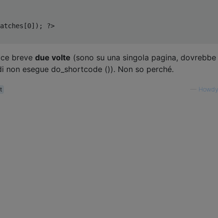
atches
[
0
]);
?>
dice breve
due volte
(sono su una singola pagina, dovrebbe
ndi non esegue do_shortcode ()). Non so perché.
t
—
Howdy