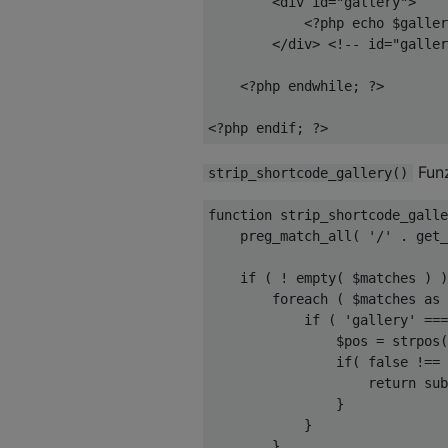
<div
id
=
"gallery"
>
<?
php echo $galler
</div>
<!-- id="galler
<?
php endwhile
;
?>
<?
php endif
;
?>
Funz
strip_shortcode_gallery()
function
 strip_shortcode_galle
    preg_match_all
(
'/'
.
 get_
if
(
!
 empty
(
 $matches 
)
)
foreach
(
 $matches 
as
 
if
(
'gallery'
===
                $pos 
=
 strpos
(
if
(
false
!==
 
return
 sub
}
}
}