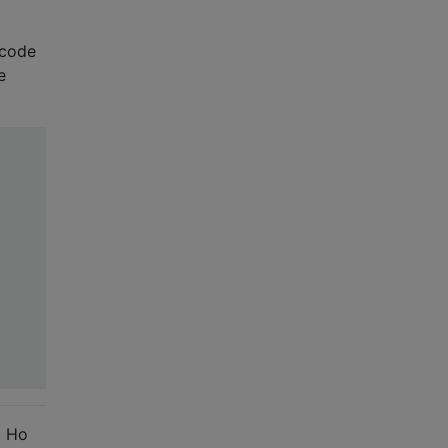
tcode
e
. Ho