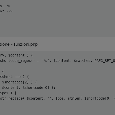
y
;
?>
y" -->
ione - funzioni.php
ry
(
 $content 
)
{
shortcode_regex
()
.
'/s'
,
 $content
,
 $matches
,
 PREG_SET_O
{
$shortcode 
)
{
 $shortcode
[
2
]
)
{
 $content
,
 $shortcode
[
0
]
);
$pos 
)
{
str_replace
(
 $content
,
''
,
 $pos
,
 strlen
(
 $shortcode
[
0
]
)