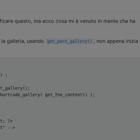
ficare questo, ma ecco cosa mi è venuto in mente che ha
 la galleria, usando
, non appena inizia i
get_post_gallery()
)
:
t_gallery
();
hortcode_gallery
(
 get_the_content
()
);
t
;
?>
t" -->