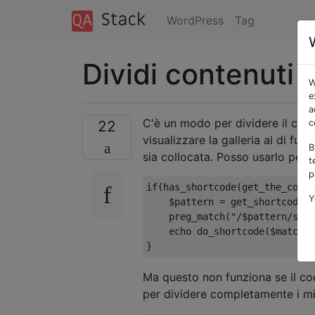
WordPress
Tag
Dividi contenuti e
W
e
a
C'è un modo per dividere il conte
22
c
visualizzare la galleria al di 
B
sia collocata. Posso usarlo per 
t
p
if
(
has_shortcode
(
get_the_conte
Y
    $pattern 
=
 get_shortcode_r
    preg_match
(
"/$pattern/s"
,
 
    echo do_shortcode
(
$matches
}
Ma questo non funziona se il cod
per dividere completamente i mie