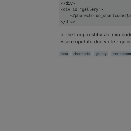
</div>
<div
id
=
"gallery"
>
<?
php echo do_shortcode
(
$m
</div>
in The Loop restituirà il mio co
essere ripetuto due volte - qui
loop
shortcode
gallery
the-conten