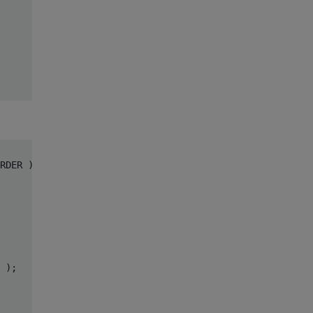
RDER 
);
);