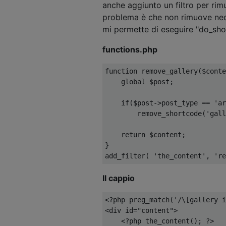
anche aggiunto un filtro per rim
problema è che non rimuove nec
mi permette di eseguire "do_sho
functions.php
function
 remove_gallery
(
$conte
global
 $post
;
if
(
$post
->
post_type 
==
'ar
        remove_shortcode
(
'gall
return
 $content
;
}
add_filter
(
'the_content'
,
're
Il cappio
<?
php preg_match
(
'/\[gallery i
<div
id
=
"content"
>
<?
php the_content
();
?>