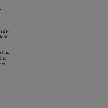
e
on per
ioni.
a box
sono
del