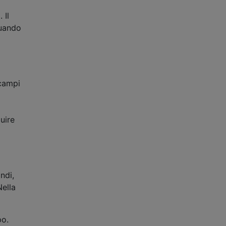
 Il
quando
 campi
uire
ndi,
Nella
po.