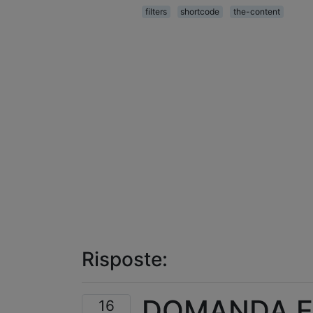
filters
shortcode
the-content
Risposte:
DOMANDA E 
16