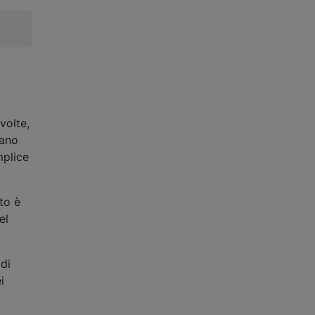
volte,
sano
mplice
to è
el
di
i