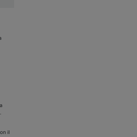
a
 a
.
on il