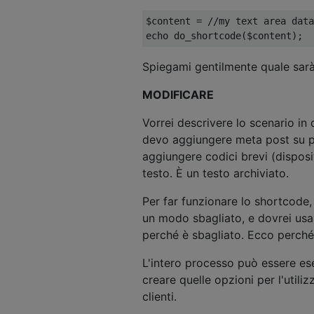
$content 
=
//my text area data
echo do_shortcode
(
$content
);
Spiegami gentilmente quale sarà 
MODIFICARE
Vorrei descrivere lo scenario in d
devo aggiungere meta post su po
aggiungere codici brevi (disposi
testo. È un testo archiviato.
Per far funzionare lo shortcode, 
un modo sbagliato, e dovrei us
perché è sbagliato. Ecco perché
L'intero processo può essere ese
creare quelle opzioni per l'utili
clienti.