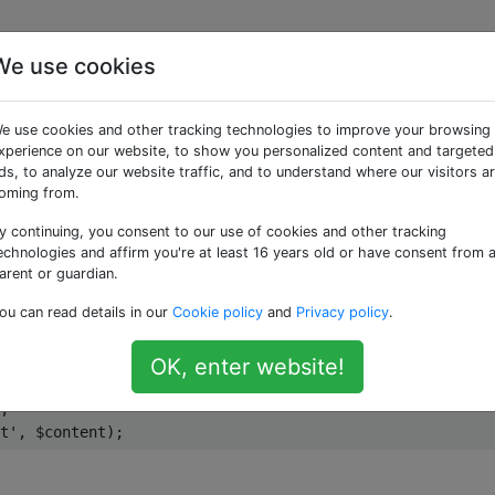
We use cookies
e_content', $ content) v
e use cookies and other tracking technologies to improve your browsing
content)
xperience on our website, to show you personalized content and targeted
ds, to analyze our website traffic, and to understand where our visitors a
oming from.
y continuing, you consent to our use of cookies and other tracking
o un'area di testo postmeta personalizzata. Ora voglio es
echnologies and affirm you're at least 16 years old or have consent from 
immagini ecc.
arent or guardian.
ou can read details in our
Cookie policy
and
Privacy policy
.
he e perché?
OK, enter website!
;
t'
,
 $content
);