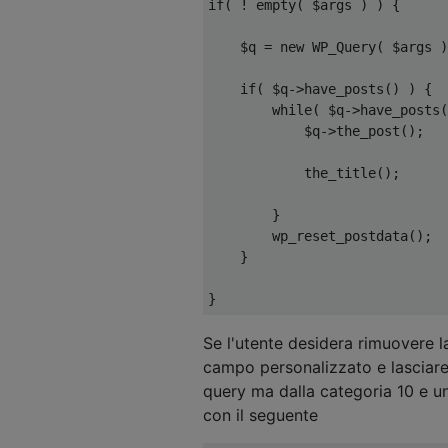
if
(
!
 empty
(
 $args 
)
)
{
    $q 
=
new
 WP_Query
(
 $args 
)
if
(
 $q
->
have_posts
()
)
{
while
(
 $q
->
have_posts
(
            $q
->
the_post
();
            the_title
();
}
        wp_reset_postdata
();
}
}
Se l'utente desidera rimuovere l
campo personalizzato e lasciare
query ma dalla categoria 10 e un
con il seguente