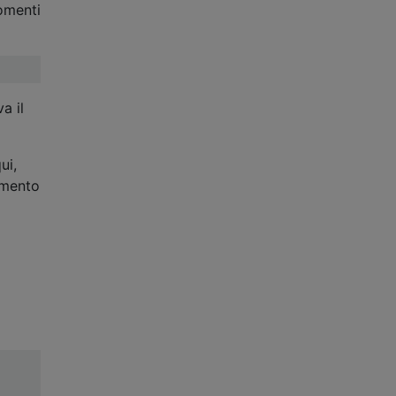
gomenti
a il
ui,
omento