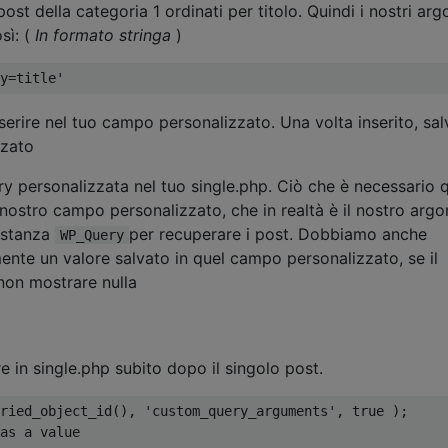
t della categoria 1 ordinati per titolo. Quindi i nostri ar
sì: (
In formato stringa
)
y=title'
erire nel tuo campo personalizzato. Una volta inserito, salv
zzato
ry personalizzata nel tuo single.php. Ciò che è necessario q
 nostro campo personalizzato, che in realtà è il nostro arg
 istanza
per recuperare i post. Dobbiamo anche
WP_Query
ente un valore salvato in quel campo personalizzato, se il
non mostrare nulla
 in single.php subito dopo il singolo post.
ried_object_id
(),
'custom_query_arguments'
,
true
);
as a value