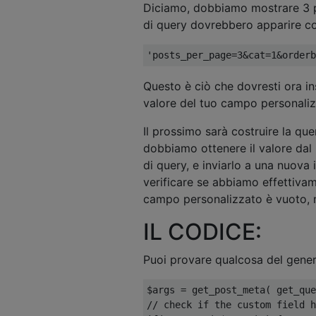
Diciamo, dobbiamo mostrare 3 pos
di query dovrebbero apparire co
'posts_per_page=3&cat=1&orderb
Questo è ciò che dovresti ora ins
valore del tuo campo personali
Il prossimo sarà costruire la que
dobbiamo ottenere il valore dal
di query, e inviarlo a una nuova
verificare se abbiamo effettivam
campo personalizzato è vuoto, 
IL CODICE:
Puoi provare qualcosa del genere
$args 
=
 get_post_meta
(
 get_que
// check if the custom field h