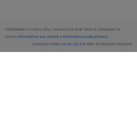
Utilizzando il nostro sito, riconosci di aver letto e compreso le
nostre
Informativa sui cookie
e
Informativa sulla privacy
.
Licensed under
cc by-sa 3.0
with attribution required.