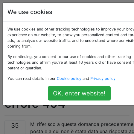
WordPress
Tag
Account
We use cookies
Impossibile accedere
We use cookies and other tracking technologies to improve your bro
experience on our website, to show you personalized content and ta
ads, to analyze our website traffic, and to understand where our visit
alle sottodirectory
coming from.
non wordpress
By continuing, you consent to our use of cookies and other tracking
technologies and affirm you're at least 16 years old or have consent 
parent or guardian.
poiché wordpress le
You can read details in our
Cookie policy
and
Privacy policy
.
sovrascrive con un
OK, enter website!
errore 404
Mi riferisco a questa domanda precedenteme
35
posta e a cui non è stata data una risposta a