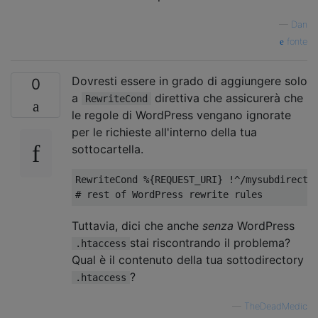
—
Dan
fonte
Dovresti essere in grado di aggiungere solo
0
a
direttiva che assicurerà che
RewriteCond
le regole di WordPress vengano ignorate
per le richieste all'interno della tua
sottocartella.
RewriteCond
%{
REQUEST_URI
}
!^/
# rest of WordPress rewrite rules
Tuttavia, dici che anche
senza
WordPress
stai riscontrando il problema?
.htaccess
Qual è il contenuto della tua sottodirectory
?
.htaccess
—
TheDeadMedic