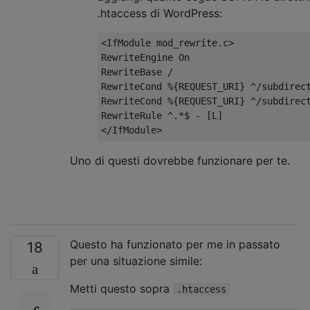
.htaccess di WordPress:
<IfModule
mod_rewrite
.
c
>
RewriteEngine On
RewriteBase /
RewriteCond %{REQUEST_URI} ^/subdirec
RewriteCond %{REQUEST_URI} ^/subdirec
RewriteRule ^.*$ - [L]
</IfModule>
Uno di questi dovrebbe funzionare per te.
Questo ha funzionato per me in passato
18
per una situazione simile:
Metti questo sopra
.htaccess