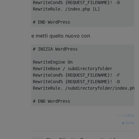
RewriteCond% {REQUEST_FILENAME}! -D

RewriteRule. /index.php [L]

# END WordPress
e metti quello nuovo con
# INIZIA WordPress

RewriteEngine On

RewriteBase / subdirectoryfolder

RewriteCond% {REQUEST_FILENAME}! -F

RewriteCond% {REQUEST_FILENAME}! -D

RewriteRule. /subdirectoryfolder/index.php 
—
Lizette
fonte