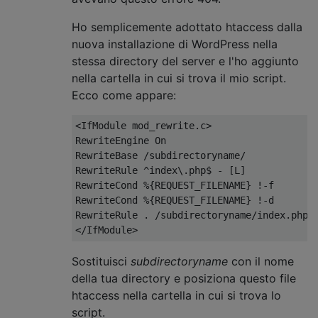
Ho semplicemente adottato htaccess dalla
nuova installazione di WordPress nella
stessa directory del server e l'ho aggiunto
nella cartella in cui si trova il mio script.
Ecco come appare:
<IfModule
mod_rewrite
.
c
>
RewriteEngine On

RewriteBase /subdirectoryname/

RewriteRule ^index\.php$ - [L]

RewriteCond %{REQUEST_FILENAME} !-f

RewriteCond %{REQUEST_FILENAME} !-d

</IfModule>
Sostituisci
subdirectoryname
con il nome
della tua directory e posiziona questo file
htaccess nella cartella in cui si trova lo
script.