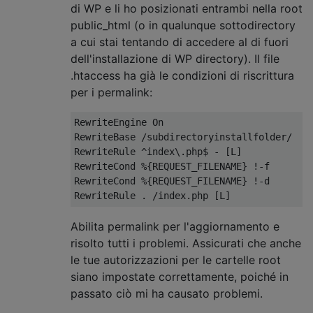
di WP e li ho posizionati entrambi nella root
public_html (o in qualunque sottodirectory
a cui stai tentando di accedere al di fuori
dell'installazione di WP directory). Il file
.htaccess ha già le condizioni di riscrittura
per i permalink:
RewriteEngine
On
RewriteBase
/
subdirectoryinstallfolder
/
RewriteRule
^
index\.php$ 
-
[
L
]
RewriteCond
%{
REQUEST_FILENAME
}
!-
RewriteCond
%{
REQUEST_FILENAME
}
!-
RewriteRule
.
/
index
.
php 
[
L
]
Abilita permalink per l'aggiornamento e
risolto tutti i problemi. Assicurati che anche
le tue autorizzazioni per le cartelle root
siano impostate correttamente, poiché in
passato ciò mi ha causato problemi.