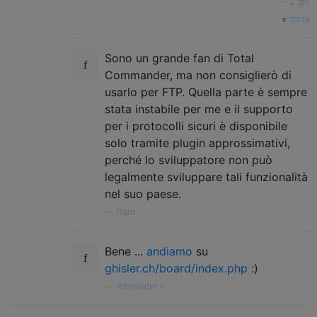
—
2 giri
fonte
Sono un grande fan di Total
Commander, ma non consiglierò di
usarlo per FTP. Quella parte è sempre
stata instabile per me e il supporto
per i protocolli sicuri è disponibile
solo tramite plugin approssimativi,
perché lo sviluppatore non può
legalmente sviluppare tali funzionalità
nel suo paese.
—
Raro
Bene ...
andiamo
su
ghisler.ch/board/index.php
:)
—
edelwater il