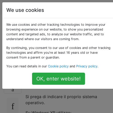
WordPress
Tag
Account
We use cookies
Software per lo
We use cookies and other tracking technologies to improve your
browsing experience on our website, to show you personalized
content and targeted ads, to analyze our website traffic, and to
sviluppo di temi e
understand where our visitors are coming from.
plugin di WordPress?
By continuing, you consent to our use of cookies and other tracking
technologies and affirm you're at least 16 years old or have
consent from a parent or guardian.
[chiuso]
You can read details in our
Cookie policy
and
Privacy policy
.
OK, enter website!
Quale software utilizzi per le tue esigenze
71
relative a WordPress?
Si prega di indicare il proprio sistema
operativo.
Su Windows XP utilizzo: