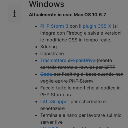
Windows
Attualmente in uso: Mac OS 10.6.7
PHP Storm 3
con il
plugin CSS-X
(si
integra con Firebug e salva e versioni
le modifiche CSS in tempo reale.
Xdebug
Capistrano
Trasmettere
e
ExpanDrive
(monta
cartelle remote all'avvio) per SFTP
Coda
per l'editing di base quando non
voglio aprire PHP Storm
Faccio tutte le modifiche al codice in
PHP Storm ora
LittleSnapper
per schermate e
annotazioni
Terminale e nano per lavorare sul mio
server live