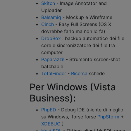
Skitch
- Image Annotator and
Uploader
Balsamiq
- Mockup e Wireframe
Cinch
- Easy Full Screens (OS X
dovrebbe farlo ma non lo fa)
DropBox
: backup automatico dei file
core e sincronizzatore dei file tra
computer
Paparazzi!
- Strumento screen-shot
batchable
TotalFinder
-
Ricerca
schede
Per Windows (Vista
Business):
PhpED
- Debug IDE (niente di meglio
su Windows, 'forse forse
PhpStorm
+
XDEBUG
)
HeidiSQL
- Ottimo client MySQL open