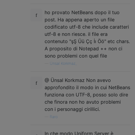
ho provato NetBeans dopo il tuo
post. Ha appena aperto un file
codificato utf-8 che include caratteri
utf-8 e non riesce. il file era
contenuto "şŞ Üü Çç İı Öö" etc chars.
A proposito di Notepad ++ non ci
sono problemi con quel file
—
Ünsal Korkmaz,
@ Ünsal Korkmaz Non avevo
approfondito il modo in cui NetBeans
funziona con UTF-8, posso solo dire
che finora non ho avuto problemi
con i personaggi cirillici.
—
Raro
In che modo Uniform Server è