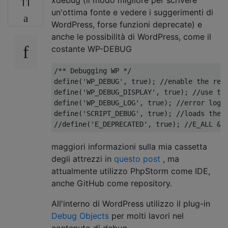
11
un'ottima fonte e vedere i suggerimenti di
WordPress, forse funzioni deprecate) e
anche le possibilità di WordPress, come il
costante WP-DEBUG
/** Debugging WP */
define
(
'WP_DEBUG'
,
true
);
//enable the rep
define
(
'WP_DEBUG_DISPLAY'
,
true
);
//use th
define
(
'WP_DEBUG_LOG'
,
true
);
//error logg
define
(
'SCRIPT_DEBUG'
,
true
);
//loads the 
//define('E_DEPRECATED', true); //E_ALL &a
maggiori informazioni sulla mia cassetta
degli attrezzi in
questo post
, ma
attualmente utilizzo PhpStorm come IDE,
anche GitHub come repository.
All'interno di WordPress utilizzo il plug-in
Debug Objects
per molti lavori nel
contenuto di debug.