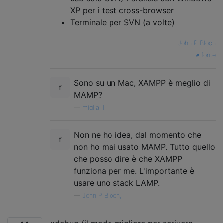
XP per i test cross-browser
Terminale per SVN (a volte)
—
John P Bloch
fonte
Sono su un Mac, XAMPP è meglio di
MAMP?
—
miglia il
Non ne ho idea, dal momento che
non ho mai usato MAMP. Tutto quello
che posso dire è che XAMPP
funziona per me. L'importante è
usare uno stack LAMP.
—
John P Bloch,
xdebug (il modo migliore per scrivere