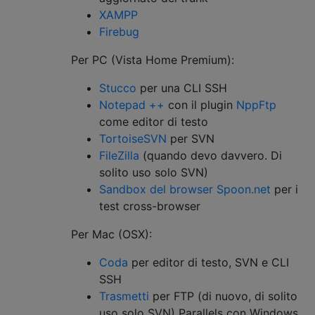
XAMPP
Firebug
Per PC (Vista Home Premium):
Stucco
per una CLI SSH
Notepad ++
con il plugin
NppFtp
come editor di testo
TortoiseSVN
per SVN
FileZilla
(quando devo davvero. Di
solito uso solo SVN)
Sandbox del browser Spoon.net
per i
test cross-browser
Per Mac (OSX):
Coda
per editor di testo, SVN e CLI
SSH
Trasmetti
per FTP (di nuovo, di solito
uso solo SVN) Parallels con Windows