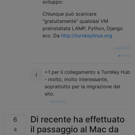
sviluppo:
Chiunque può scaricare
"gratuitamente" qualsiasi VM
preinstallata LAMP, Python, Django
ecc. Da
http://turnkeylinux.org
—
user4545
fonte
+1 per il collegamento a TurnKey Hub
- molto, molto interessante,
soprattutto per la migrazione del
sito.
—
davemac,
Di recente ha effettuato
6
il passaggio al Mac da