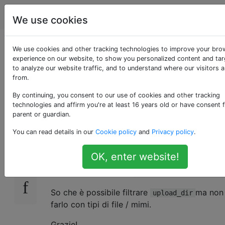
WordPress
Tag
Account
We use cookies
Cambia la directory
We use cookies and other tracking technologies to improve your bro
experience on our website, to show you personalized content and tar
to analyze our website traffic, and to understand where our visitors 
di upload per i file
from.
PDF
By continuing, you consent to our use of cookies and other tracking
technologies and affirm you're at least 16 years old or have consent 
parent or guardian.
You can read details in our
Cookie policy
and
Privacy policy
.
Vorrei cambiare la directory di upload
solo
per
14
PDF , non per altri file. Ad esempio, i file PDF
OK, enter website!
verrebbero caricati
wp-content/uploads/pdf
resterebbero altri file
wp-content/uploads/yyy
So che è possibile filtrare
ma non
upload_dir
farlo con tipi di file / mimi.
Grazie!