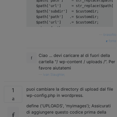
    $path
[
'path'
]
=
 str_replace
(
$path
[
'
    $path
[
'url'
]
=
 str_replace
(
$path
[
'
    $path
[
'subdir'
]
=
 $customdir
;
    $path
[
'path'
]
.=
 $customdir
;
    $path
[
'url'
]
.=
 $customdir
;
return
 $path
;
}
—
brasofilo
fonte
Ciao ... devi caricare al di fuori della
cartella "/ wp-content / uploads /". Per
favore aiutatemi
—
Ivan Slaughter,
puoi cambiare la directory di upload dal file
1
wp-config.php in wordpress.
define ('UPLOADS', 'myimages'); Assicurati
di aggiungere questo codice prima della