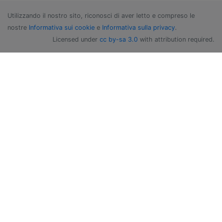
Utilizzando il nostro sito, riconosci di aver letto e compreso le
nostre
Informativa sui cookie
e
Informativa sulla privacy
.
Licensed under
cc by-sa 3.0
with attribution required.