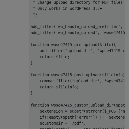
 * Change upload directory for PDF files 

 * Only works in WordPress 3.3+

 */
add_filter
(
'wp_handle_upload_prefilter'
,
'
add_filter
(
'wp_handle_upload'
,
'wpse47415_
function
 wpse47415_pre_upload
(
$file
){
    add_filter
(
'upload_dir'
,
'wpse47415_cu
return
 $file
;
}
function
 wpse47415_post_upload
(
$fileinfo
){
    remove_filter
(
'upload_dir'
,
'wpse47415
return
 $fileinfo
;
}
function
 wpse47415_custom_upload_dir
(
$path
    $extension 
=
 substr
(
strrchr
(
$_POST
[
'na
if
(!
empty
(
$path
[
'error'
])
||
  $extensi
    $customdir 
=
'/pdf'
;