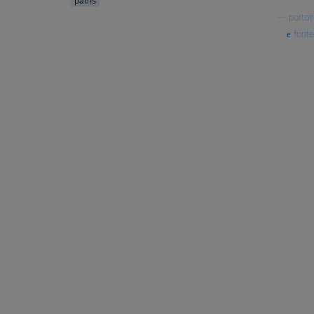
paths
—
porton
fonte