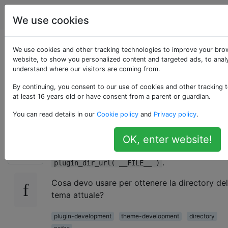
WordPress
Tag
Account
We use cookies
Come ottenere il
We use cookies and other tracking technologies to improve your bro
website, to show you personalized content and targeted ads, to analy
understand where our visitors are coming from.
percorso al tema
By continuing, you consent to our use of cookies and other tracking 
attuale?
at least 16 years old or have consent from a parent or guardian.
You can read details in our
Cookie policy
and
Privacy policy
.
Questo codice viene utilizzato per ottenere la
OK, enter website!
27
directory del plugin corrente:
.
plugin_dir_url( __FILE__ )
Cosa devo usare per ottenere la directory del
tema attuale?
plugin-development
theme-development
directory