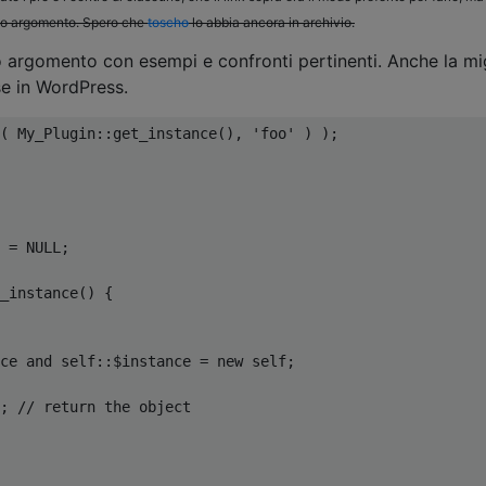
to argomento. Spero che
toscho
lo abbia ancora in archivio.
 argomento con esempi e confronti pertinenti. Anche la mi
e in WordPress.
(
My_Plugin
::
get_instance
(),
'foo'
)
);
 
=
 NULL
;
_instance
()
{
ce 
and
self
::
$instance 
=
new
self
;
;
// return the object