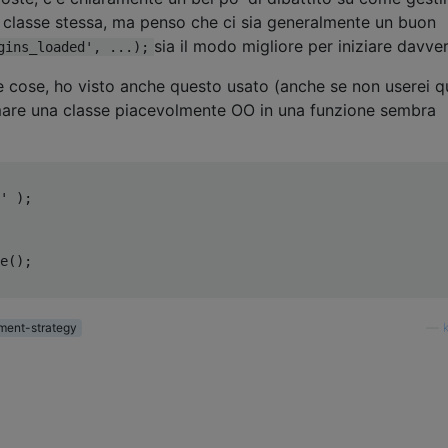
lla classe stessa, ma penso che ci sia generalmente un buon
sia il modo migliore per iniziare davvero
gins_loaded', ...);
 cose, ho visto anche questo usato (anche se non userei q
are una classe piacevolmente OO in una funzione sembra
'
);
e
();
ment-strategy
—