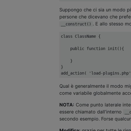
Suppongo che ci sia un modo più
persone che dicevano che prefe
. E allo stesso 
__construct()
class
ClassName
{
public
function
 init
(){
}
}
add_action
(
'load-plugins.php'
Qual è generalmente il modo migl
come variabile globalmente acce
NOTA:
Come punto laterale inte
essere chiamato dall'interno
__
secondo esempio. Forse qualcun
Modifica:
grazie per tutte le ris