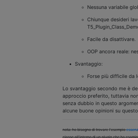
Nessuna variabile glo
Chiunque desideri lav
T5_Plugin_Class_Demo 
Facile da disattivare.
OOP ancora reale: nes
Svantaggio:
Forse più difficile da
Lo svantaggio secondo me è debo
approccio preferito, tuttavia non 
senza dubbio in questo argoment
alcune buone opinioni su quest
nota: ho bisogno di trovare l'esempio
essenz
classe all'interno di un plugin che ha esaminat