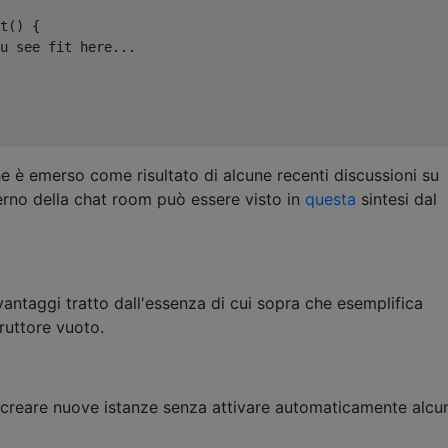
t
()
{
u see fit here...
 è emerso come risultato di alcune recenti discussioni su
erno della chat room può essere visto in
questa
sintesi dal
vantaggi tratto dall'essenza di cui sopra che esemplifica
ruttore vuoto.
o creare nuove istanze senza attivare automaticamente alcu