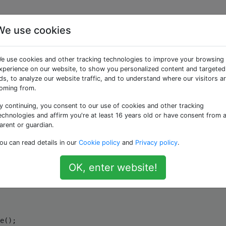
We use cookies
er iniziare una lezione 
e use cookies and other tracking technologies to improve your browsing
xperience on our website, to show you personalized content and targeted
ds, to analyze our website traffic, and to understand where our visitors a
oming from.
y continuing, you consent to our use of cookies and other tracking
nte, essendo io, volevo seguire un approccio OO gradevole
echnologies and affirm you're at least 16 years old or have consent from 
sta classe e poi appena sotto creare un'istanza di questa c
arent or guardian.
ou can read details in our
Cookie policy
and
Privacy policy
.
OK, enter website!
t
(){
e
();