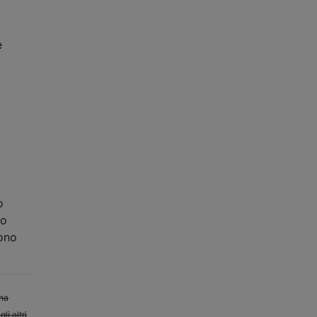
e
o
no
sono
una
li altri