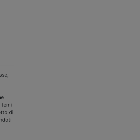
sse,
he
i temi
tto di
ndoti