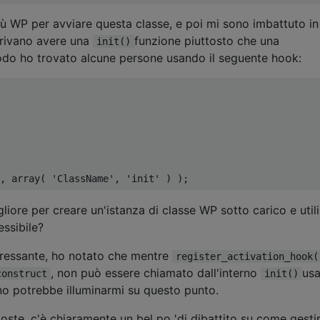
 WP per avviare questa classe, e poi mi sono imbattuto in
rivano avere una
funzione piuttosto che una
init()
modo ho trovato alcune persone usando il seguente hook:
,
 array
(
'ClassName'
,
'init'
)
);
iore per creare un'istanza di classe WP sotto carico e utili
ssibile?
ressante, ho notato che mentre
register_activation_hook(
, non può essere chiamato dall'interno
usa
construct
init()
o potrebbe illuminarmi su questo punto.
poste, c'è chiaramente un bel po 'di dibattito su come gesti