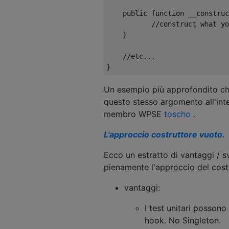
public
function
 __construc
//construct what yo
}
//etc...
}
Un esempio più approfondito che
questo stesso argomento all'int
membro WPSE
toscho
.
L'approccio costruttore vuoto.
Ecco un estratto di vantaggi / s
pienamente l'approccio del cost
vantaggi:
I test unitari posson
hook. No Singleton.