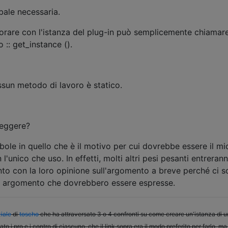
bale necessaria.
orare con l'istanza del plug-in può semplicemente chiamar
:: get_instance ().
sun metodo di lavoro è statico.
 leggere?
le in quello che è il motivo per cui dovrebbe essere il mi
l'unico che uso. In effetti, molti altri pesi pesanti entreran
o con la loro opinione sull'argomento a breve perché ci 
o argomento che dovrebbero essere espresse.
iale
di
toscho
che ha attraversato 3 o 4 confronti su come creare un'istanza di 
o i pro e i contro di ciascuno, che il link sopra era il modo preferito per farlo, ma g