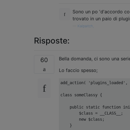
Sono un po 'd'accordo con
trovato in un paio di plug
—
Kalpaitch,
Risposte:
Bella domanda, ci sono una seri
60
Lo faccio spesso;
add_action
(
'plugins_loaded'
,
 
class
 someClassy 
{
public
static
function
 ini
        $class 
=
 __CLASS__
;
new
 $class
;
}