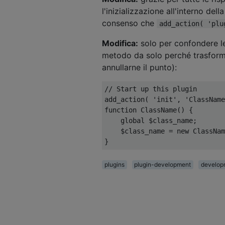
l'inizializzazione all'interno de
consenso che
add_action( 'plu
Modifica:
solo per confondere le
metodo da solo perché trasform
annullarne il punto):
// Start up this plugin
add_action
(
'init'
,
'ClassName
function
ClassName
()
{
global
 $class_name
;
    $class_name 
=
new
ClassNam
}
plugins
plugin-development
develop