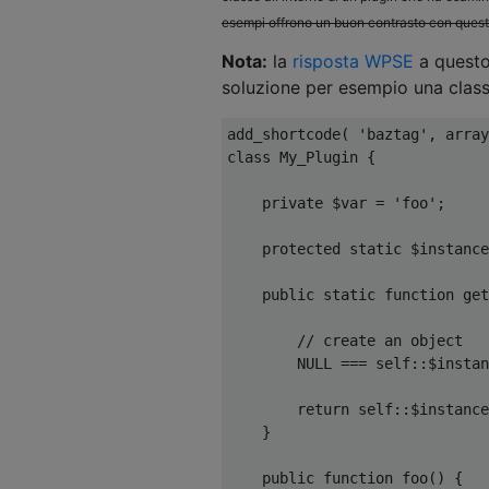
esempi offrono un buon contrasto con ques
Nota:
la
risposta WPSE
a questo
soluzione per esempio una class
add_shortcode
(
'baztag'
,
 array
class
My_Plugin
{
private
 $var 
=
'foo'
;
protected
static
 $instance
public
static
function
 get
// create an object
        NULL 
===
self
::
$instan
return
self
::
$instance
}
public
function
 foo
()
{