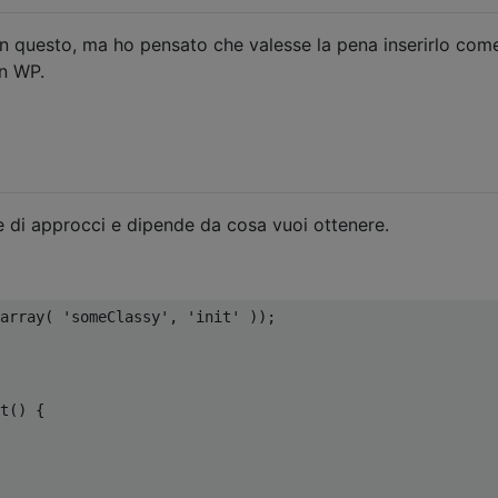
 questo, ma ho pensato che valesse la pena inserirlo come
in WP.
e di approcci e dipende da cosa vuoi ottenere.
array
(
'someClassy'
,
'init'
));
t
()
{