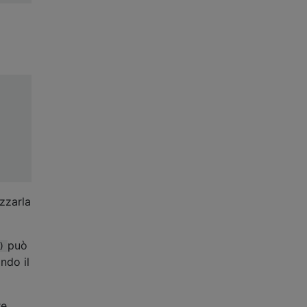
zzarla
può
)
ndo il
re