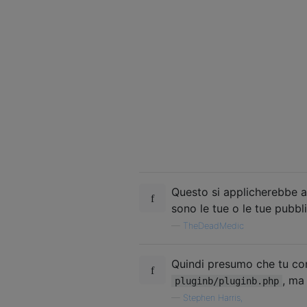
Questo si applicherebbe a 
sono le tue o le tue pubbl
—
TheDeadMedic
Quindi presumo che tu con
, ma 
pluginb/pluginb.php
—
Stephen Harris,