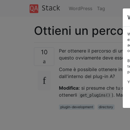
WordPress
Tag
Ottieni un percor
W
e
a
Per ottenere il percorso di un pl
10
c
questo ovviamente deve essere c
B
t
Come è possibile ottenere in
mo
p
dall'interno del plug-in A?
Y
Modifica:
si presume che tu cono
ottenerli
). Ma vo
get_plugins()
plugin-development
directory