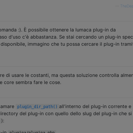
—
TheDe
omanda :). È possibile ottenere la lumaca plug-in da
aso d'uso c'è abbastanza. Se stai cercando un plug-in spec
 disponibile, immagino che tu possa cercare il plug-in tramit
re di usare le costanti, ma questa soluzione controlla alme
e core sembra fare le cose.
hiamare
all'interno del plug-in corrente e
plugin_dir_path()
directory del plug-in con quello dello slug del plug-in che si
):
g-in
,
plugina/plugina.php