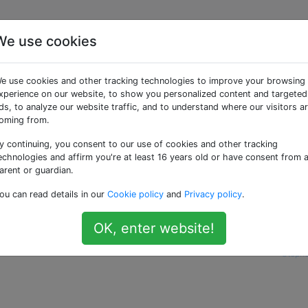
We use cookies
so per un plug-in diver
e use cookies and other tracking technologies to improve your browsing
xperience on our website, to show you personalized content and targeted
ds, to analyze our website traffic, and to understand where our visitors a
ug-in è possibile utilizzare
, ma
oming from.
plugin_dir_path(__FILE__)
hiamato dall'interno del plug-in.
y continuing, you consent to our use of cookies and other tracking
echnologies and affirm you're at least 16 years old or have consent from 
do affidabile
il percorso del plug-in B (
pluginb/pluginb.p
arent or guardian.
ou can read details in our
Cookie policy
and
Privacy policy
.
sca la lumaca del plug-in che stai cercando (in realtà puoi
rrei che funzionasse in generale.
OK, enter website!
—
Stephe