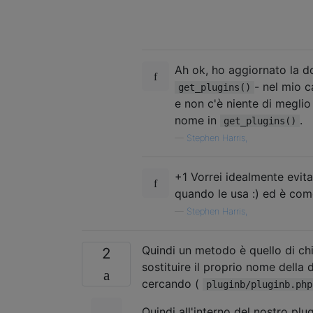
Ah ok, ho aggiornato la d
- nel mio c
get_plugins()
e non c'è niente di meglio
nome in
.
get_plugins()
—
Stephen Harris,
+1 Vorrei idealmente evita
quando le usa :) ed è com
—
Stephen Harris,
Quindi un metodo è quello di c
2
sostituire il proprio nome della 
cercando (
pluginb/pluginb.php
Quindi all'interno del nostro plu