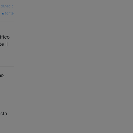
adMedic
fonte
ifico
e il
no
 sta