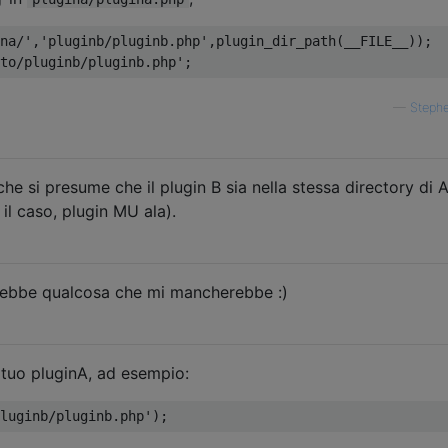
na/'
,
'pluginb/pluginb.php'
,
plugin_dir_path
(
__FILE__
));
to/pluginb/pluginb.php';
—
Stephe
che si presume che il plugin B sia nella stessa directory di 
il caso, plugin MU ala).
arebbe qualcosa che mi mancherebbe :)
 tuo pluginA, ad esempio:
luginb/pluginb.php'
);