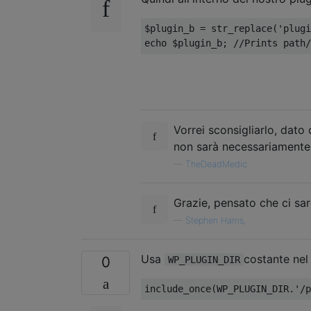
$plugin_b 
=
 str_replace
(
'plugi
echo $plugin_b
;
//Prints path/
Vorrei sconsigliarlo, dato 
non sarà necessariamente 
—
TheDeadMedic
Grazie, pensato che ci s
—
Stephen Harris,
Usa
costante nel
0
WP_PLUGIN_DIR
include_once
(
WP_PLUGIN_DIR
.
'/p