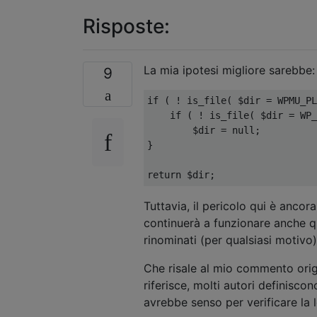
Risposte:
La mia ipotesi migliore sarebbe:
9
if
(
!
 is_file
(
 $dir 
=
 WPMU_PL
if
(
!
 is_file
(
 $dir 
=
 WP_
        $dir 
=
null
;
}
return
 $dir
;
Tuttavia, il pericolo qui è ancor
continuerà a funzionare anche qua
rinominati (per qualsiasi motivo)
Che risale al mio commento orig
riferisce, molti autori definiscon
avrebbe senso per verificare la l