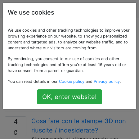
Stampa 3D
Tag
Account
We use cookies
Domande taggate
We use cookies and other tracking technologies to improve your
browsing experience on our website, to show you personalized
content and targeted ads, to analyze our website traffic, and to
«recycling»
understand where our visitors are coming from.
By continuing, you consent to our use of cookies and other
Come riciclare il materiale del
2
tracking technologies and affirm you're at least 16 years old or
filamento dalle parti stampate?
have consent from a parent or guardian.
È possibile riutilizzare materiale in filamenti
You can read details in our
Cookie policy
and
Privacy policy
.
ABS o PLA da parti stampate? In tal caso,
quali sono le tecniche per riformarlo?
OK, enter website!
27
pla
abs
recycling
filament-production
Cosa fare con le stampe 3D non
4
riuscite / indesiderate?
Sto pensando di ottenere presto una