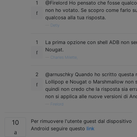
1
@Firelord Ho pensato che fosse qualcos
non ho votato. Se scopro come farlo s
qualcosa alla tua risposta.
—
Detly
1
La prima opzione con shell ADB non se
Nougat.
—
Charles Milette,
2
@arnuschky Quando ho scritto questa r
Lollipop e Nougat o Marshmallow non son
quindi non credo che la risposta sia er
non si applica alle nuove versioni di An
—
Firelord
Per rimuovere l'utente guest dal dispositivo
10
Android seguire questo
link