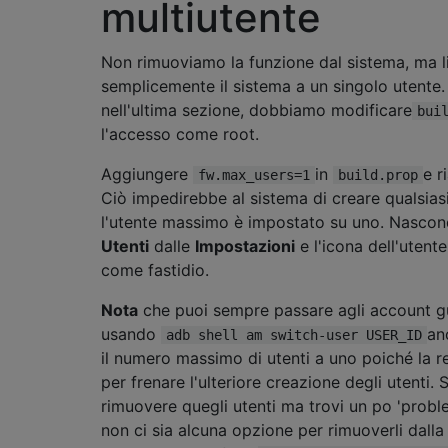
multiutente
Non rimuoviamo la funzione dal sistema, ma l
semplicemente il sistema a un singolo utent
nell'ultima sezione, dobbiamo modificare
bui
l'accesso come root.
Aggiungere
in
e r
fw.max_users=1
build.prop
Ciò impedirebbe al sistema di creare qualsia
l'utente massimo è impostato su uno. Nasco
Utenti
dalle
Impostazioni
e l'icona dell'utent
come fastidio.
Nota
che puoi sempre passare agli account g
usando
an
adb shell am switch-user USER_ID
il numero massimo di utenti a uno poiché la r
per frenare l'ulteriore creazione degli utenti. 
rimuovere quegli utenti ma trovi un po 'proble
non ci sia alcuna opzione per rimuoverli dalla 