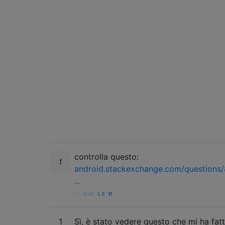
controlla questo:
android.stackexchange.com/questions
…
—
ʍѳђ ઽ ૯ ท
1
Sì, è stato vedere questo che mi ha fatt