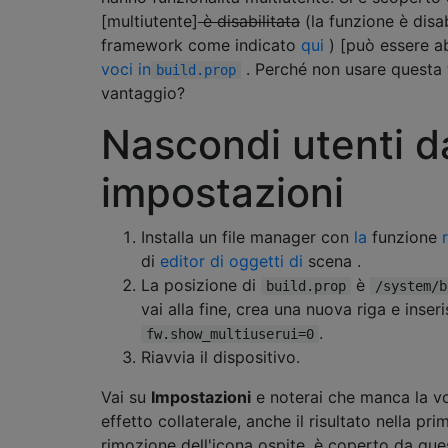
[multiutente]
è disabilitata
(la funzione è disa
framework come indicato
qui
) [può essere ab
voci in
. Perché non usare questa 
build.prop
vantaggio?
Nascondi utenti d
impostazioni
Installa un file manager con
la
funzione
di
editor di oggetti di
scena .
La posizione di
è
build.prop
/system/b
vai alla fine, crea una nuova riga e inseri
.
fw.show_multiuserui=0
Riavvia il dispositivo.
Vai su
Impostazioni
e noterai che manca la 
effetto collaterale, anche il risultato nella pr
rimozione dell'icona ospite, è coperto da que