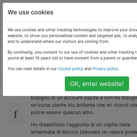
Android
Tag
Account
We use cookies
C'è un modo per
We use cookies and other tracking technologies to improve your bro
website, to show you personalized content and targeted ads, to analy
and to understand where our visitors are coming from.
rimuovere l'account
By continuing, you consent to our use of cookies and other tracking 
Guest?
you're at least 16 years old or have consent from a parent or guardia
You can read details in our
Cookie policy
and
Privacy policy
.
Lollipop ha messo l'accento su più utenti, il c
OK, enter website!
28
solo fastidioso su un telefono personale. Non
bisogno di un account ospite e non ho bisogn
un'icona utente blu brillante che mi ricordi ch
potrei essere qualcun altro.
Ho disabilitato l'aggiunta di un ospite dalla
schermata di blocco (davvero un valore prede