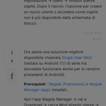
impostazioni -> utenti -> rimuovi utente
ospite. Dopo il riavvio, l'opzione per creare
un nuovo utente o accedere come ospite
non è più disponibile dalla schermata di
blocco.
—
Darryl Gittins
fonte
Ora esiste una soluzione
migliore
1
disponibile chiamata
Single User Mod
(testata su Android 7.1.1 di serie ma
dovrebbe funzionare anche per le versioni
precedenti di Android).
Prerequisiti
:
Magisk (framework) e Magisk
Manager (app)
installati.
Apri l'app Magisk Manager → vai a
Download
→ cerca
Mod singolo utente
→