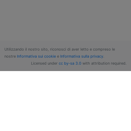
Utilizzando il nostro sito, riconosci di aver letto e compreso le
nostre
Informativa sui cookie
e
Informativa sulla privacy
.
Licensed under
cc by-sa 3.0
with attribution required.