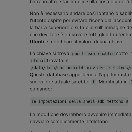
barra in alto e faccio clic sulla cosa blu dell'u
Non è necessario andare così lontano disabi
l'utente ospite per evitare l'icona dell'accoun
la barra superiore e si fa clic sull'immagine de
che devi fare è rimuovere tutti gli altri utenti
Utenti
e modificare il valore di una chiave.
La chiave si trova
sotto l
guest_user_enabled
trovata in
global
/data/data/com.android.providers.settings/
Questo database appartiene all'app Impostazio
suo valore attuale sarebbe
. Modificalo in
1
comando:
le impostazioni della shell adb mettono 0 
Le modifiche dovrebbero avvenire immediatam
riavviare semplicemente il telefono.