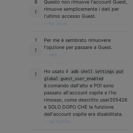
8
Questo non rimuove l'account Guest,
rimuove semplicemente i dati per
l'ultimo accesso Guest.
—
Kai Carver,
1
Per me è sembrato rimuovere
l'opzione per passare a Guest.
—
nafg
Ho usato il
adb shell settings put
global guest_user_enabled
comando dall'alto e POI sono
0
passato all'account ospite e l'ho
rimosso, come descritto user205426
e SOLO DOPO CHE la funzione
dell'account ospite era disabilitata.
—
Igor Bljahhin,