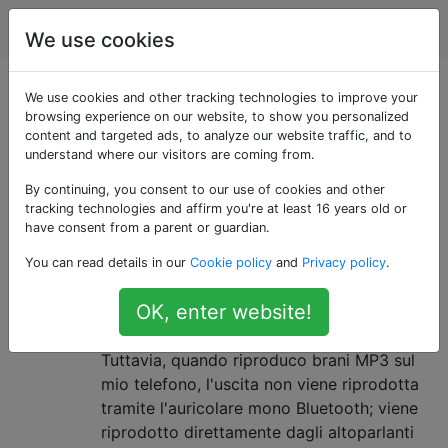
Android
Tag
Account
We use cookies
Domande taggate
We use cookies and other tracking technologies to improve your
browsing experience on our website, to show you personalized
content and targeted ads, to analyze our website traffic, and to
«bluetooth-audio»
understand where our visitors are coming from.
By continuing, you consent to our use of cookies and other
È possibile dirigere tutta l'uscita
8
tracking technologies and affirm you're at least 16 years old or
audio, inclusa l'uscita musicale,
have consent from a parent or guardian.
verso un auricolare Bluetooth?
You can read details in our
Cookie policy
and
Privacy policy
.
Sono in grado di effettuare e ricevere
OK, enter website!
chiamate dal mio telefono Samsung ACE
S5830 utilizzando un dispositivo Bluetooth.
Tuttavia, quando riproduco brani MP3 sul
mio telefono, l'uscita non viene riprodotta
tramite l'auricolare mono Bluetooth; viene
riprodotto direttamente dagli altoparlanti